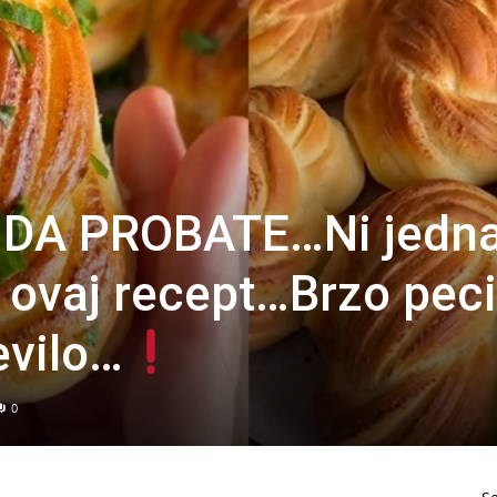
DA PROBATE…Ni jedn
 ovaj recept…Brzo pec
evilo…
0