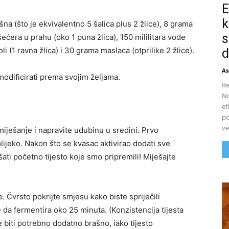
E
k
na (što je ekvivalentno 5 šalica plus 2 žlice), 8 grama
s
šećera u prahu (oko 1 puna žlica), 150 mililitara vode
li (1 ravna žlica) i 30 grama maslaca (otprilike 2 žlice).
d
As
 modificirati prema svojim željama.
Re
No
ef
po
ve
iješanje i napravite udubinu u sredini. Prvo
lijeko. Nakon što se kvasac aktivirao dodati sve
ti početno tijesto koje smo pripremili! Miješajte
 Čvrsto pokrijte smjesu kako biste spriječili
te da fermentira oko 25 minuta. (Konzistencija tijesta
e biti potrebno dodatno brašno, iako tijesto