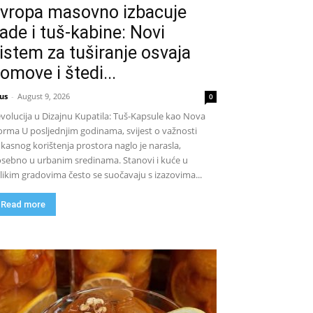
vropa masovno izbacuje
ade i tuš-kabine: Novi
istem za tuširanje osvaja
omove i štedi...
us
-
August 9, 2026
0
volucija u Dizajnu Kupatila: Tuš-Kapsule kao Nova
rma U posljednjim godinama, svijest o važnosti
ikasnog korištenja prostora naglo je narasla,
sebno u urbanim sredinama. Stanovi i kuće u
likim gradovima često se suočavaju s izazovima...
Read more