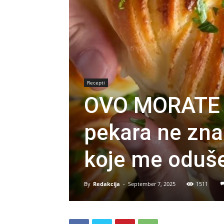
Recepti
OVO MORATE 
pekara ne zna
koje me oduš
By
Redakcija
-
September 7, 2025
1511