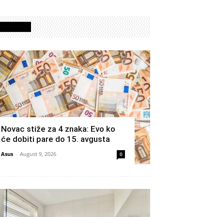
Izdvojeno
Novac stiže za 4 znaka: Evo ko
će dobiti pare do 15. avgusta
Asus
-
August 9, 2026
0