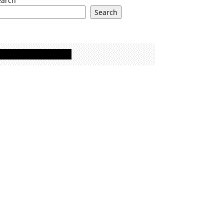
earch
Search
Oglasi - Advertisement