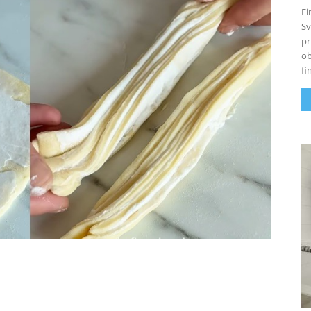
Fi
Sv
pr
ob
fi