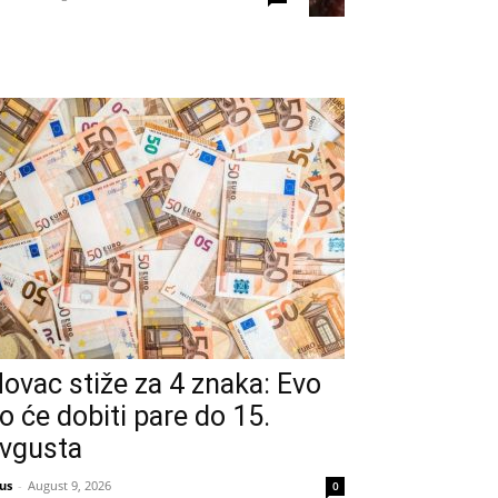
ovac stiže za 4 znaka: Evo
o će dobiti pare do 15.
vgusta
us
-
August 9, 2026
0