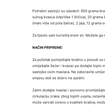
Potrebni sastojci su sljedeći: 650 grama braš
suhog kvasca (otprilike 1 žličica), 20 grama 
(malo više od pola šalice), 2 jaja, 12 grama so
Za tijesto sam koristila krem ​​sir. Možete ga
NAČIN PRIPREME:
Za početak pomiješajte brašno u posudi za m
umiješajte šećer i kvasac pa dodajte toplo m
sastojke osim maslaca. Ne zaboravite umiješa
smjesu dok se dobro ne sjedini.
Zatim dodajte maslac i ponovno promiješajte.
cirkulaciju zraka; zbog toplih uvjeta, ostavi
može varirati ovisno o kvaliteti brašna; mož