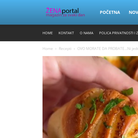
Zena
POČETNA
NO
HOME
KONTAKT
O NAMA
POLICA PRIVATNOSTI I 
Portal
Home
Recepti
OVO MORATE DA PROBATE…Ni jedna p