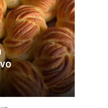
a
ivo