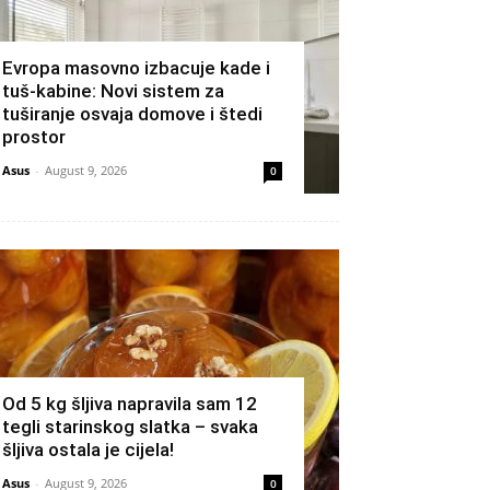
Evropa masovno izbacuje kade i
tuš-kabine: Novi sistem za
tuširanje osvaja domove i štedi
prostor
Asus
-
August 9, 2026
0
Od 5 kg šljiva napravila sam 12
tegli starinskog slatka – svaka
šljiva ostala je cijela!
Asus
-
August 9, 2026
0