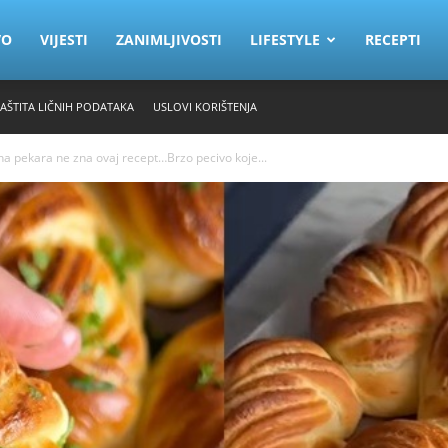
VO
VIJESTI
ZANIMLJIVOSTI
LIFESTYLE
RECEPTI
ZAŠTITA LIČNIH PODATAKA
USLOVI KORIŠTENJA
ekara ne zna ovaj recept…Brzo pecivo koje...