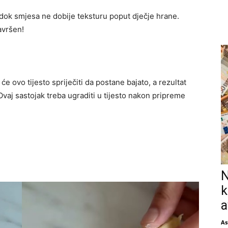
 dok smjesa ne dobije teksturu poput dječje hrane.
avršen!
 će ovo tijesto spriječiti da postane bajato, a rezultat
. Ovaj sastojak treba ugraditi u tijesto nakon pripreme
N
k
a
As