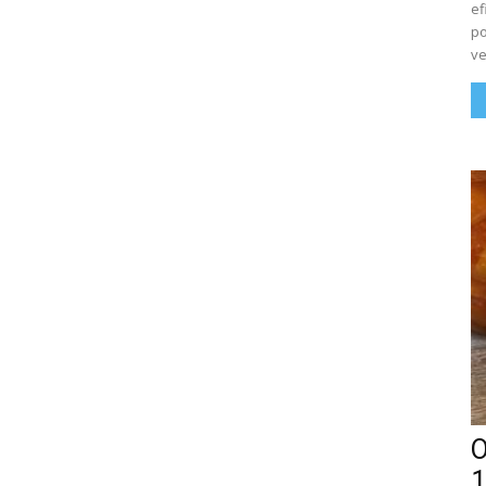
ef
po
ve
O
1