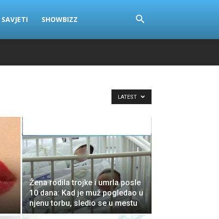
SAVJETI
SHOWBIZZ
LATEST
Žena rodila trojke i umrla posle
10 dana: Kad je muž pogledao u
njenu torbu, sledio se u mestu