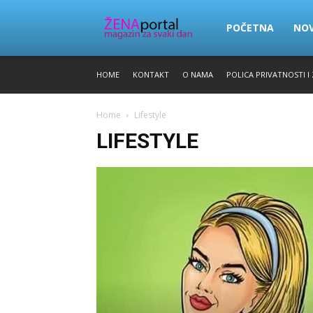
Zena
POČETNA
NO
HOME
KONTAKT
O NAMA
POLICA PRIVATNOSTI I
Portal
Home
Lifestyle
LIFESTYLE