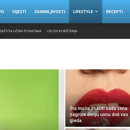
VO
VIJESTI
ZANIMLJIVOSTI
LIFESTYLE
RECEPTI
 ZAŠTITA LIČNIH PODATAKA
USLOVI KORIŠTENJA
Šta može značiti kada žena
zagrize donju usnu dok vas
gleda