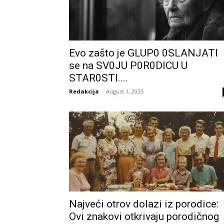
Evo zašto je GLUP0 0SLANJATI
se na SV0JU P0R0DICU U
STAR0STI....
Redakcija
-
August 1, 2025
Najveći otrov dolazi iz porodice:
Ovi znakovi otkrivaju porodičnog