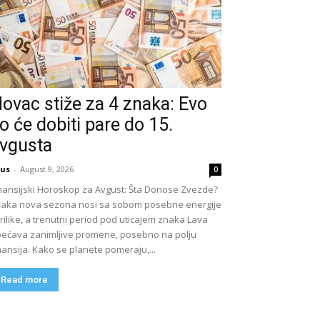
ovac stiže za 4 znaka: Evo
o će dobiti pare do 15.
vgusta
us
-
August 9, 2026
0
nansijski Horoskop za Avgust: Šta Donose Zvezde?
aka nova sezona nosi sa sobom posebne energije
prilike, a trenutni period pod uticajem znaka Lava
ećava zanimljive promene, posebno na polju
nansija. Kako se planete pomeraju,...
Read more