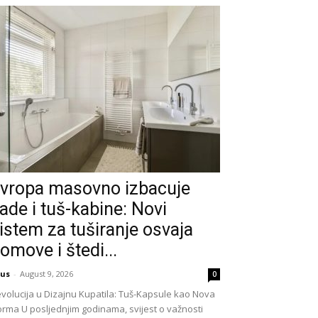
vropa masovno izbacuje
ade i tuš-kabine: Novi
istem za tuširanje osvaja
omove i štedi...
us
-
August 9, 2026
0
volucija u Dizajnu Kupatila: Tuš-Kapsule kao Nova
rma U posljednjim godinama, svijest o važnosti