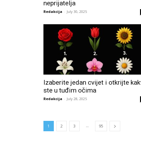
neprijatelja
Redakcija
-
July 30, 2025
Izaberite jedan cvijet i otkrijte kak
ste u tuđim očima
Redakcija
-
July 28, 2025
...
1
2
3
95