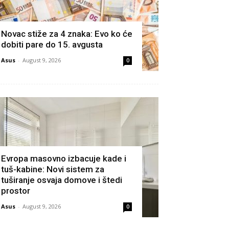
Novac stiže za 4 znaka: Evo ko će
dobiti pare do 15. avgusta
Asus
-
August 9, 2026
0
Evropa masovno izbacuje kade i
tuš-kabine: Novi sistem za
tuširanje osvaja domove i štedi
prostor
Asus
-
August 9, 2026
0