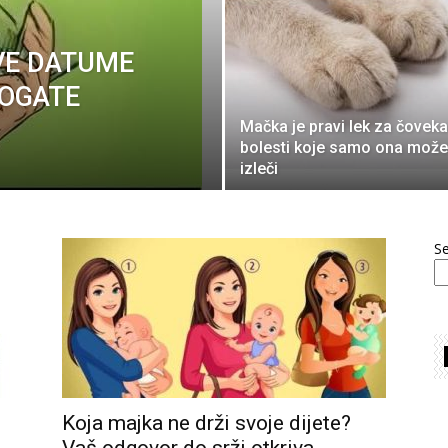
VE DATUME
BOGATE
Mačka je pravi lek za čoveka
bolesti koje samo ona može
izleči
S
Koja majka ne drži svoje dijete?