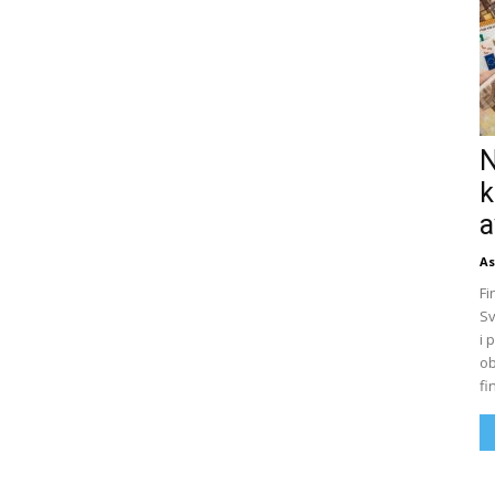
N
k
a
As
Fi
Sv
i 
ob
fi