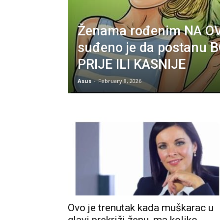
Ženama rođenim NA O
suđeno je da postanu 
PRIJE ILI KASNIJE
Asus
-
February 8, 2026
Ovo je trenutak kada muškarac u