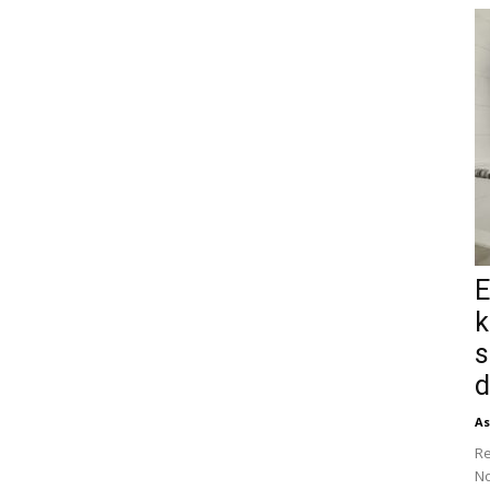
E
k
s
d
As
Re
No