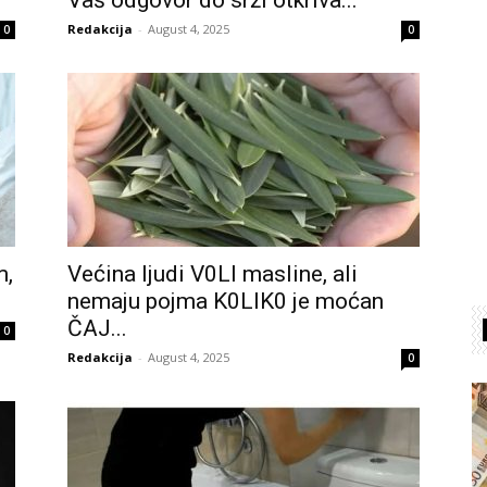
Vaš odgovor do srži otkriva...
Redakcija
-
August 4, 2025
0
0
m,
Većina ljudi V0LI masline, ali
nemaju pojma K0LIK0 je moćan
ČAJ...
0
Redakcija
-
August 4, 2025
0