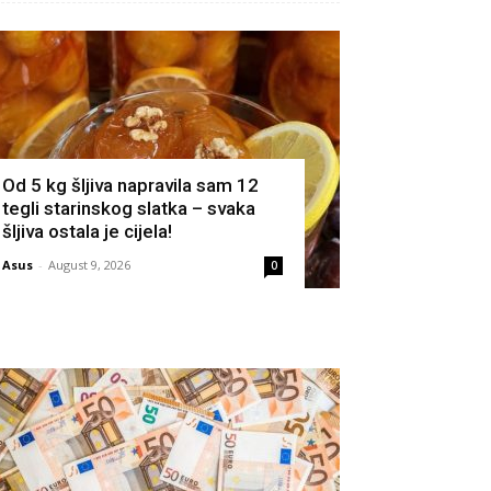
Od 5 kg šljiva napravila sam 12
tegli starinskog slatka – svaka
šljiva ostala je cijela!
Asus
-
August 9, 2026
0