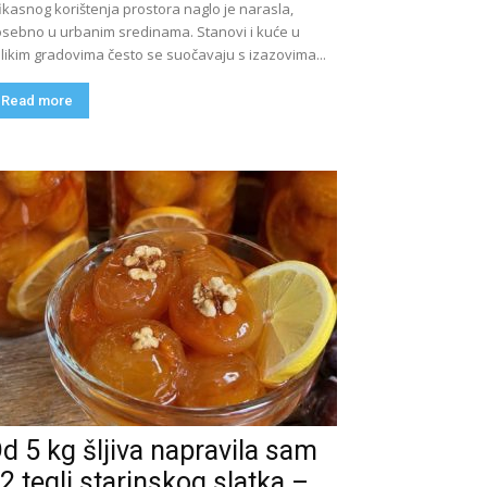
ikasnog korištenja prostora naglo je narasla,
sebno u urbanim sredinama. Stanovi i kuće u
likim gradovima često se suočavaju s izazovima...
Read more
d 5 kg šljiva napravila sam
2 tegli starinskog slatka –