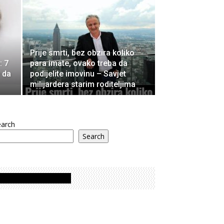
Prije smrti, bez obzira koliko
: 7
para imate, ovako treba da
 da
podijelite imovinu – Savjet
milijardera starim roditeljima
earch
Search
Oglasi - Advertisement