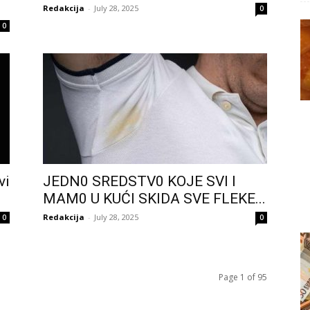
Redakcija
-
July 28, 2025
0
0
vi
JEDN0 SREDSTV0 KOJE SVI I
MAM0 U KUĆI SKIDA SVE FLEKE...
Redakcija
-
July 28, 2025
0
0
Page 1 of 95