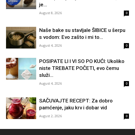
je...
August 8, 2026
0
Naše bake su stavljale ŠIBICE u šerpu
s vodom: Evo zašto i mi to...
August 4, 2026
0
POSIPATE LI I VI SO PO KUĆI: Ukoliko
niste TREBATE POČETI, evo čemu
služi...
August 4, 2026
0
SAČUVAJTE RECEPT: Za dobro
pamćenje, jaku krv i dobar vid
August 2, 2026
0