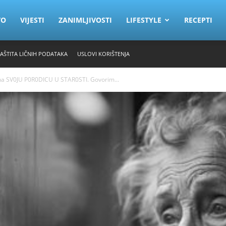
VO
VIJESTI
ZANIMLJIVOSTI
LIFESTYLE
RECEPTI
ZAŠTITA LIČNIH PODATAKA
USLOVI KORIŠTENJA
na SV0JU P0R0DICU U STAR0STI. Govorim...