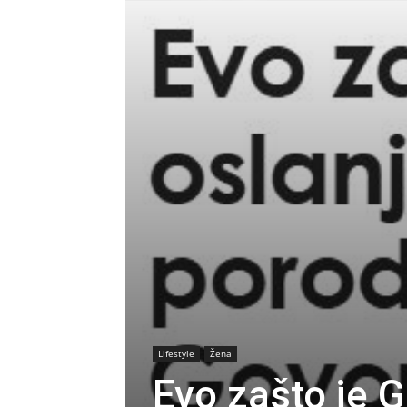
Lifestyle
Žena
Evo zašto je