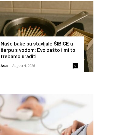
Naše bake su stavljale ŠIBICE u
šerpu s vodom: Evo zašto i mi to
trebamo uraditi
Asus
-
August 4, 2026
0