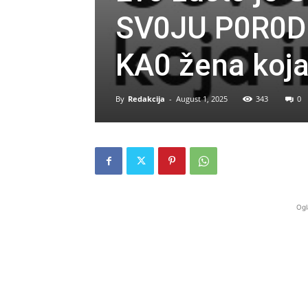
SV0JU P0R0DI
KA0 žena koj
By
Redakcija
-
August 1, 2025
343
0
Ogl