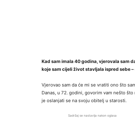
Kad sam imala 40 godina, vjerovala sam da ć
koje sam cijeli život stavljala ispred sebe –
Vjerovao sam da će mi se vratiti ono što sam
Danas, u 72. godini, govorim vam nešto što m
je oslanjati se na svoju obitelj u starosti.
Sadržaj se nastavlja nakon oglasa