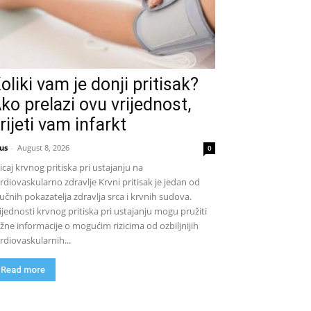
oliki vam je donji pritisak?
ko prelazi ovu vrijednost,
rijeti vam infarkt
us
-
August 8, 2026
0
icaj krvnog pritiska pri ustajanju na
rdiovaskularno zdravlje Krvni pritisak je jedan od
jučnih pokazatelja zdravlja srca i krvnih sudova.
ijednosti krvnog pritiska pri ustajanju mogu pružiti
žne informacije o mogućim rizicima od ozbiljnijih
rdiovaskularnih...
Read more