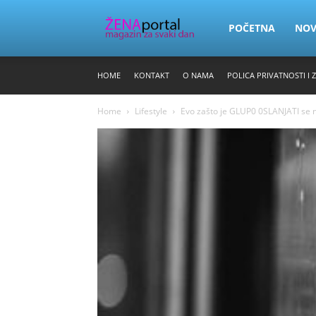
Zena
POČETNA
NO
HOME
KONTAKT
O NAMA
POLICA PRIVATNOSTI I 
Portal
Home
Lifestyle
Evo zašto je GLUP0 0SLANJATI se 