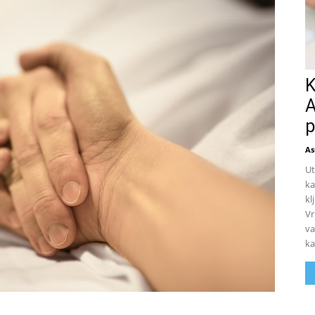
K
A
p
As
Ut
ka
kl
Vr
va
ka