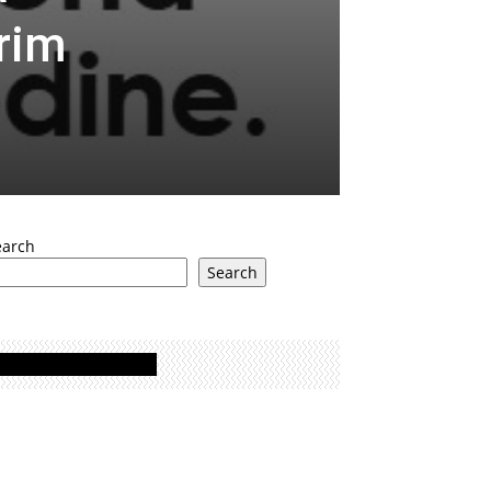
rim
earch
Search
Oglasi - Advertisement