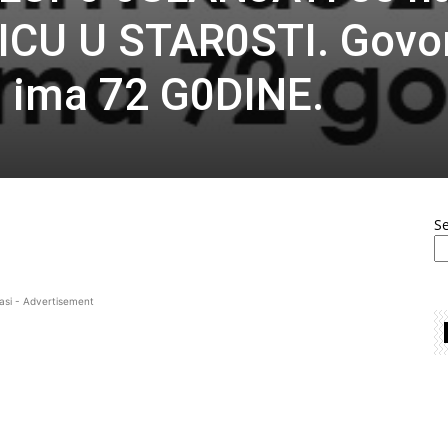
CU U STAR0STI. Govo
a ima 72 G0DINE.
S
asi - Advertisement