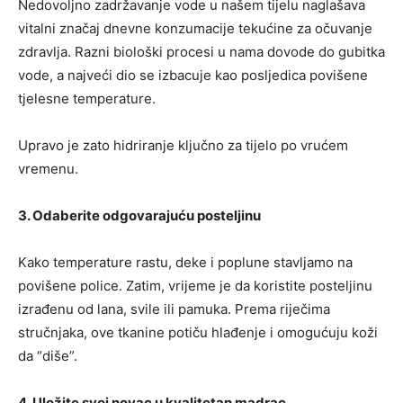
Nedovoljno zadržavanje vode u našem tijelu naglašava
vitalni značaj dnevne konzumacije tekućine za očuvanje
zdravlja. Razni biološki procesi u nama dovode do gubitka
vode, a najveći dio se izbacuje kao posljedica povišene
tjelesne temperature.
Upravo je zato hidriranje ključno za tijelo po vrućem
vremenu.
3. Odaberite odgovarajuću posteljinu
Kako temperature rastu, deke i poplune stavljamo na
povišene police. Zatim, vrijeme je da koristite posteljinu
izrađenu od lana, svile ili pamuka. Prema riječima
stručnjaka, ove tkanine potiču hlađenje i omogućuju koži
da “diše”.
4. Uložite svoj novac u kvalitetan madrac.