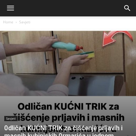
Home
Savjeti
Savjeti
0dličan KUĆNI TRIK za čišćenje prljavih i
masnih kuhinjskih 0rmarića u jednom