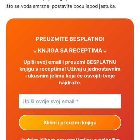
što se voda smrzne, postavite bocu ispod jastuka.
PREUZMITE BESPLATNO!
⋆ KNJIGA SA RECEPTIMA ⋆
Upiši svoj email i preuzmi BESPLATNU
knjigu s receptima! Uživaj u jednostavnim
i ukusnim jelima koja će osvojiti tvoje
najdraže.
Jednim klikom preuzmi knjigu s najboljim