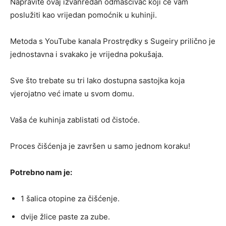
Napravite ovaj izvanredan odmašćivač koji će vam
poslužiti kao vrijedan pomoćnik u kuhinji.
Metoda s YouTube kanala Prostrędky s Sugeiry prilično je
jednostavna i svakako je vrijedna pokušaja.
Sve što trebate su tri lako dostupna sastojka koja
vjerojatno već imate u svom domu.
Vaša će kuhinja zablistati od čistoće.
Proces čišćenja je završen u samo jednom koraku!
Potrebno nam je:
1 šalica otopine za čišćenje.
d
vije žlice paste za zube.