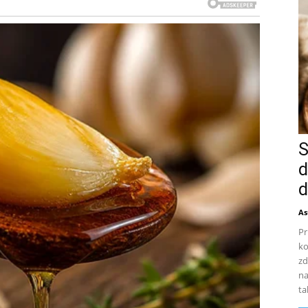
S
d
d
As
Pr
ko
zd
na
ta