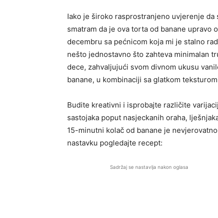
Iako je široko rasprostranjeno uvjerenje da s
smatram da je ova torta od banane upravo o
decembru sa pećnicom koja mi je stalno radi
nešto jednostavno što zahteva minimalan tr
dece, zahvaljujući svom divnom ukusu vanil
banane, u kombinaciji sa glatkom teksturom
Budite kreativni i isprobajte različite vari
sastojaka poput nasjeckanih oraha, lješnjaka
15-minutni kolač od banane je nevjerovatno
nastavku pogledajte recept:
Sadržaj se nastavlja nakon oglasa