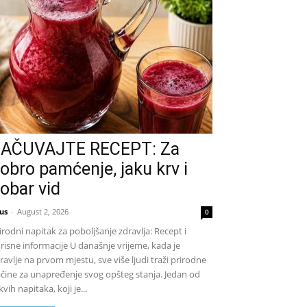
AČUVAJTE RECEPT: Za
obro pamćenje, jaku krv i
obar vid
us
-
August 2, 2026
0
irodni napitak za poboljšanje zdravlja: Recept i
risne informacije U današnje vrijeme, kada je
ravlje na prvom mjestu, sve više ljudi traži prirodne
čine za unapređenje svog opšteg stanja. Jedan od
kvih napitaka, koji je...