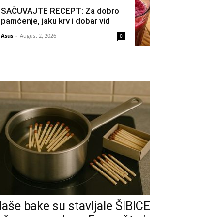
SAČUVAJTE RECEPT: Za dobro
pamćenje, jaku krv i dobar vid
Asus
-
August 2, 2026
0
aše bake su stavljale ŠIBICE