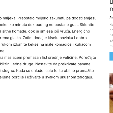
u
m
As
o mlijeka. Preostalo mlijeko zakuhati, pa dodati smjesu
Kv
ekoliko minuta dok puding ne postane gust. Sklonite
pr
 na sitne komade, dok je smjesa još vruća. Energično
bi
rema glatka. Zatim dodajte kiselu pavlaku i dobro
is
u rukom izlomite kekse na male komadiće i kuhačom
ra
ine.
i na maslacem premazan list srednje veličine. Poređajte
lizini jedne druge. Nastavite da prekrivate banane
i stegne. Kada se ohlade, celu tortu obilno premažite
željene porcije i uživajte u svakom ukusnom zalogaju.