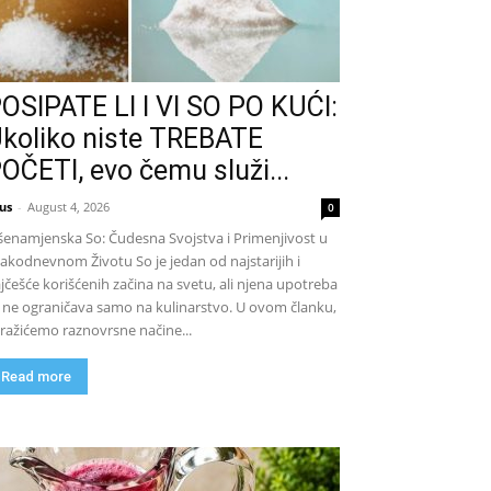
OSIPATE LI I VI SO PO KUĆI:
koliko niste TREBATE
OČETI, evo čemu služi...
us
-
August 4, 2026
0
šenamjenska So: Čudesna Svojstva i Primenjivost u
akodnevnom Životu So je jedan od najstarijih i
jčešće korišćenih začina na svetu, ali njena upotreba
 ne ograničava samo na kulinarstvo. U ovom članku,
tražićemo raznovrsne načine...
Read more