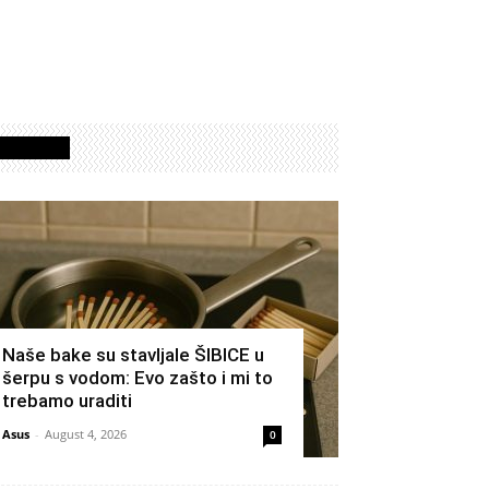
Izdvojeno
Naše bake su stavljale ŠIBICE u
šerpu s vodom: Evo zašto i mi to
trebamo uraditi
Asus
-
August 4, 2026
0