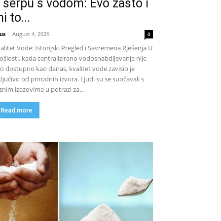
 šerpu s vodom: Evo zašto i
i to...
us
-
August 4, 2026
0
alitet Vode: Istorijski Pregled i Savremena Rješenja U
ošlosti, kada centralizirano vodosnabdijevanje nije
lo dostupno kao danas, kvalitet vode zavisio je
ključivo od prirodnih izvora. Ljudi su se suočavali s
znim izazovima u potrazi za...
Read more