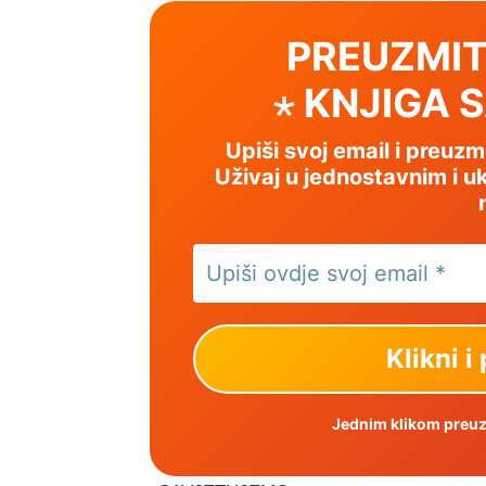
PREUZMIT
⋆ KNJIGA 
Upiši svoj email i preuz
Uživaj u jednostavnim i uk
Jednim klikom preuzm