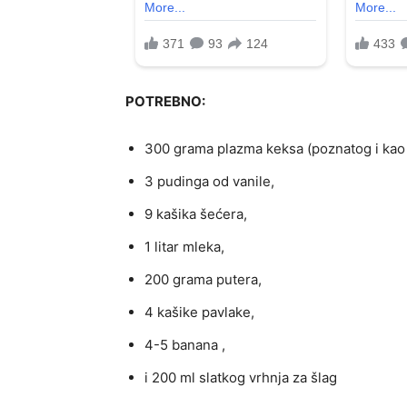
POTREBNO:
300 grama plazma keksa (poznatog i kao 
3 pudinga od vanile,
9 kašika šećera,
1 litar mleka,
200 grama putera,
4 kašike pavlake,
4-5 banana ,
i 200 ml slatkog vrhnja za šlag