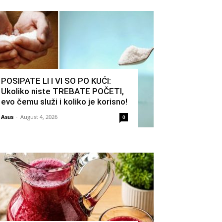
POSIPATE LI I VI SO PO KUĆI:
Ukoliko niste TREBATE POČETI,
evo čemu služi i koliko je korisno!
Asus
-
August 4, 2026
0