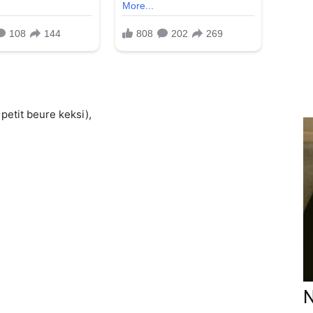
petit beure keksi),
N