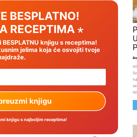
E BESPLATNO!
SA RECEPTIMA ⋆
P
U
mi BESPLATNU knjigu s receptima!
P
usnim jelima koja će osvojiti tvoje
najdraže.
As
Vi
Sv
na
se
is
i knjigu s najboljim receptima!