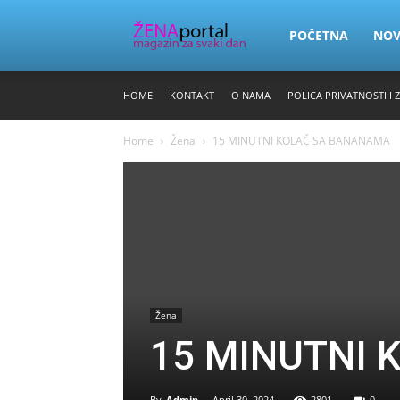
Zena
POČETNA
NO
HOME
KONTAKT
O NAMA
POLICA PRIVATNOSTI I 
Portal
Home
Žena
15 MINUTNI KOLAČ SA BANANAMA
Žena
15 MINUTNI 
By
Admin
-
April 30, 2024
2801
0