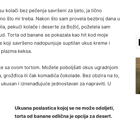
u kolači bez pečenja savršeni za ljeto, ja lično
no što mi treba. Nakon što sam provela bezbroj dana u
la, pekući kolače i deserte za Božić, poželela sam
ud. Torta od banane se pokazala kao hit kod moje
e koji savršeno nadopunjuje suptilan ukus kreme i
 plazma keksa.
jacije sa ovom tortom. Možete poboljšati okus ugradnjom
, grožđica ili čak komadića čokolade. Bez obzira na to,
 ukusan i iznenađujuće jednostavan za napraviti. U
Ukusna poslastica kojoj se ne može odoljeti,
torta od banane odlična je opcija za desert.