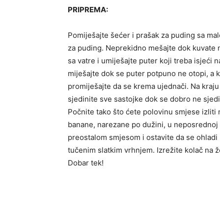
PRIPREMA:
Pomiješajte šećer i prašak za puding sa mal
za puding. Neprekidno mešajte dok kuvate n
sa vatre i umiješajte puter koji treba isjeći
miješajte dok se puter potpuno ne otopi, a k
promiješajte da se krema ujednači. Na kraj
sjedinite sve sastojke dok se dobro ne sjed
Počnite tako što ćete polovinu smjese izlit
banane, narezane po dužini, u neposrednoj b
preostalom smjesom i ostavite da se ohladi 
tučenim slatkim vrhnjem. Izrežite kolač na 
Dobar tek!