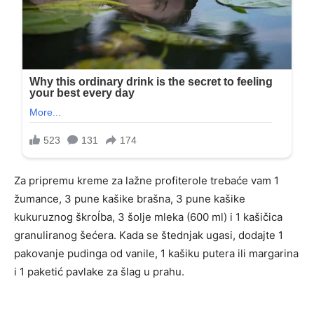
Za pripremu kreme za lažne profiterole trebaće vam 1
žumance, 3 pune kašike brašna, 3 pune kašike
kukuruznog škroĺba, 3 šolje mleka (600 ml) i 1 kašičica
granuliranog šećera. Kada se štednjak ugasi, dodajte 1
pakovanje pudinga od vanile, 1 kašiku putera ili margarina
i 1 paketić pavlake za šlag u prahu.