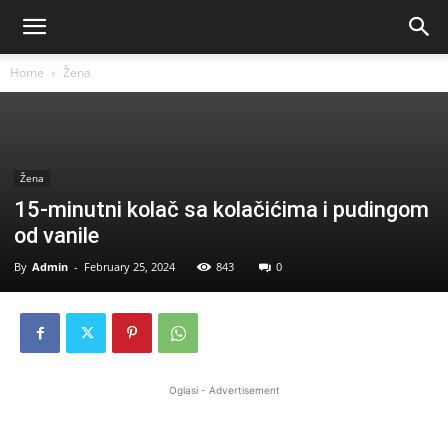
Home
Žena
Žena
15-minutni kolač sa kolačićima i pudingom
od vanile
By
Admin
-
February 25, 2024
843
0
Oglasi - Advertisement