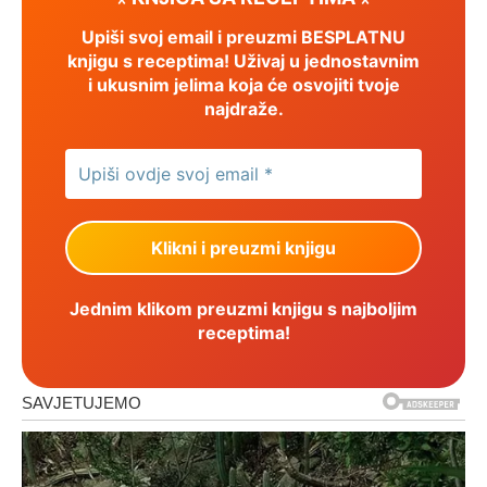
Upiši svoj email i preuzmi BESPLATNU
knjigu s receptima! Uživaj u jednostavnim
i ukusnim jelima koja će osvojiti tvoje
najdraže.
Jednim klikom preuzmi knjigu s najboljim
receptima!