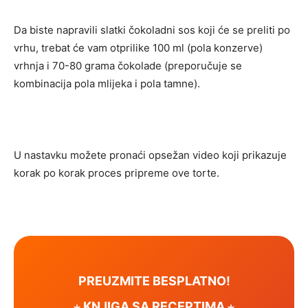
Da biste napravili slatki čokoladni sos koji će se preliti po
vrhu, trebat će vam otprilike 100 ml (pola konzerve)
vrhnja i 70-80 grama čokolade (preporučuje se
kombinacija pola mlijeka i pola tamne).
U nastavku možete pronaći opsežan video koji prikazuje
korak po korak proces pripreme ove torte.
PREUZMITE BESPLATNO!
⋆ KNJIGA SA RECEPTIMA ⋆