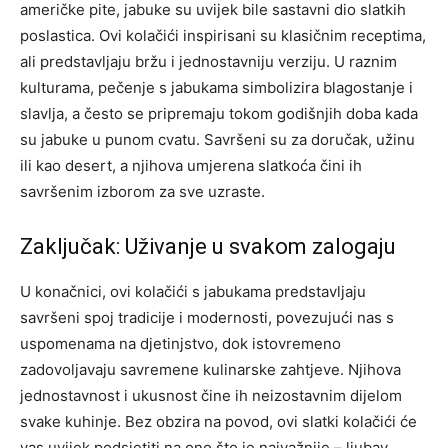
američke pite, jabuke su uvijek bile sastavni dio slatkih
poslastica. Ovi kolačići inspirisani su klasičnim receptima,
ali predstavljaju bržu i jednostavniju verziju. U raznim
kulturama, pečenje s jabukama simbolizira blagostanje i
slavlja, a često se pripremaju tokom godišnjih doba kada
su jabuke u punom cvatu. Savršeni su za doručak, užinu
ili kao desert, a njihova umjerena slatkoća čini ih
savršenim izborom za sve uzraste.
Zaključak: Uživanje u svakom zalogaju
U konačnici, ovi kolačići s jabukama predstavljaju
savršeni spoj tradicije i modernosti, povezujući nas s
uspomenama na djetinjstvo, dok istovremeno
zadovoljavaju savremene kulinarske zahtjeve. Njihova
jednostavnost i ukusnost čine ih neizostavnim dijelom
svake kuhinje. Bez obzira na povod, ovi slatki kolačići će
vas uvijek podsjetiti na ono što je najvažnije – ljubav,