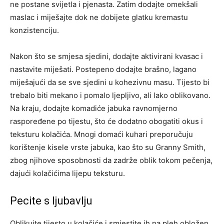
ne postane svijetla i pjenasta. Zatim dodajte omekšali
maslac i miješajte dok ne dobijete glatku kremastu
konzistenciju.
Nakon što se smjesa sjedini, dodajte aktivirani kvasac i
nastavite miješati. Postepeno dodajte brašno, lagano
miješajući da se sve sjedini u kohezivnu masu. Tijesto bi
trebalo biti mekano i pomalo ljepljivo, ali lako oblikovano.
Na kraju, dodajte komadiće jabuka ravnomjerno
raspoređene po tijestu, što će dodatno obogatiti okus i
teksturu kolačića. Mnogi domaći kuhari preporučuju
korištenje kisele vrste jabuka, kao što su Granny Smith,
zbog njihove sposobnosti da zadrže oblik tokom pečenja,
dajući kolačićima lijepu teksturu.
Pecite s ljubavlju
Oblikujte tijesto u kolačiće i smjestite ih na pleh obložen