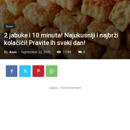
Novo
2 jabuke i 10 minuta! Najukusniji i najbrži
kolačići! Pravite ih svaki dan!
By
Asus
-
September 22, 2025
11185
0
Oglasi - Advertisement