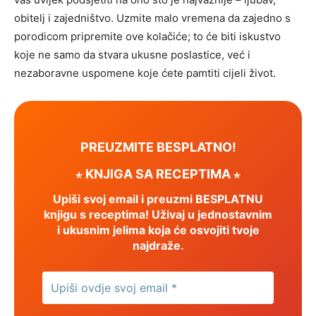
obitelj i zajedništvo. Uzmite malo vremena da zajedno s
porodicom pripremite ove kolačiće; to će biti iskustvo
koje ne samo da stvara ukusne poslastice, već i
nezaboravne uspomene koje ćete pamtiti cijeli život.
PREUZMITE BESPLATNO!
⋆ KNJIGA SA RECEPTIMA ⋆
Upiši svoj email i preuzmi BESPLATNU
knjigu s receptima! Uživaj u jednostavnim
i ukusnim jelima koja će osvojiti tvoje
najdraže.