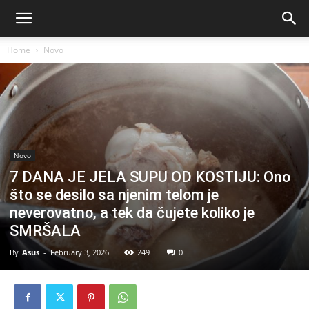
Home
Novo
Novo
7 DANA JE JELA SUPU OD KOSTIJU: Ono
što se desilo sa njenim telom je
neverovatno, a tek da čujete koliko je
SMRŠALA
By
Asus
-
February 3, 2026
249
0