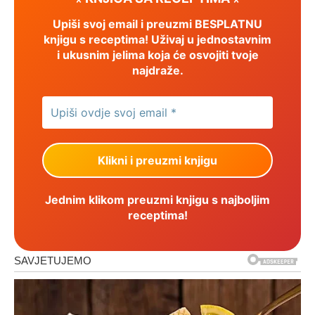
Upiši svoj email i preuzmi BESPLATNU
knjigu s receptima! Uživaj u jednostavnim
i ukusnim jelima koja će osvojiti tvoje
najdraže.
Jednim klikom preuzmi knjigu s najboljim
receptima!