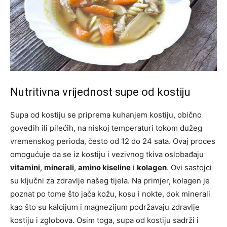
Nutritivna vrijednost supe od kostiju
Supa od kostiju se priprema kuhanjem kostiju, obično
goveđih ili pilećih, na niskoj temperaturi tokom dužeg
vremenskog perioda, često od 12 do 24 sata. Ovaj proces
omogućuje da se iz kostiju i vezivnog tkiva oslobađaju
vitamini
,
minerali
,
amino kiseline
i
kolagen
. Ovi sastojci
su ključni za zdravlje našeg tijela. Na primjer, kolagen je
poznat po tome što jača kožu, kosu i nokte, dok minerali
kao što su kalcijum i magnezijum podržavaju zdravlje
kostiju i zglobova. Osim toga, supa od kostiju sadrži i