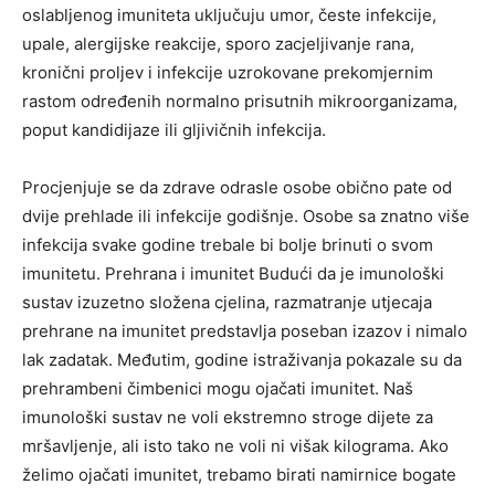
oslabljenog imuniteta uključuju umor, česte infekcije,
upale, alergijske reakcije, sporo zacjeljivanje rana,
kronični proljev i infekcije uzrokovane prekomjernim
rastom određenih normalno prisutnih mikroorganizama,
poput kandidijaze ili gljivičnih infekcija.
Procjenjuje se da zdrave odrasle osobe obično pate od
dvije prehlade ili infekcije godišnje. Osobe sa znatno više
infekcija svake godine trebale bi bolje brinuti o svom
imunitetu. Prehrana i imunitet Budući da je imunološki
sustav izuzetno složena cjelina, razmatranje utjecaja
prehrane na imunitet predstavlja poseban izazov i nimalo
lak zadatak. Međutim, godine istraživanja pokazale su da
prehrambeni čimbenici mogu ojačati imunitet. Naš
imunološki sustav ne voli ekstremno stroge dijete za
mršavljenje, ali isto tako ne voli ni višak kilograma. Ako
želimo ojačati imunitet, trebamo birati namirnice bogate