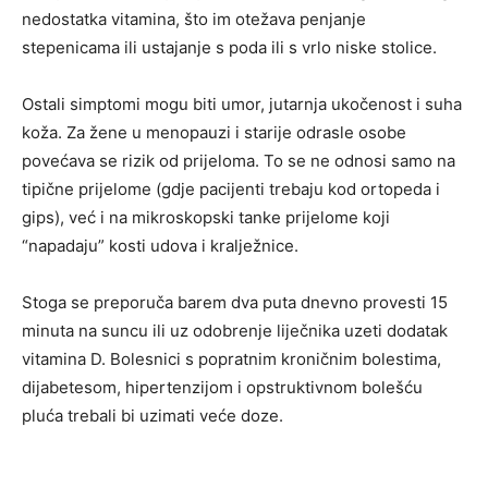
nedostatka vitamina, što im otežava penjanje
stepenicama ili ustajanje s poda ili s vrlo niske stolice.
Ostali simptomi mogu biti umor, jutarnja ukočenost i suha
koža. Za žene u menopauzi i starije odrasle osobe
povećava se rizik od prijeloma. To se ne odnosi samo na
tipične prijelome (gdje pacijenti trebaju kod ortopeda i
gips), već i na mikroskopski tanke prijelome koji
“napadaju” kosti udova i kralježnice.
Stoga se preporuča barem dva puta dnevno provesti 15
minuta na suncu ili uz odobrenje liječnika uzeti dodatak
vitamina D. Bolesnici s popratnim kroničnim bolestima,
dijabetesom, hipertenzijom i opstruktivnom bolešću
pluća trebali bi uzimati veće doze.