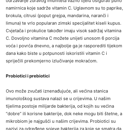
održavanje zdravog imuniteta važno tijelu osigurati puno
namirnica koje sadrže vitamin C. Uglavnom su to paprike,
brokula, citrusi (poput grejpa, mandarina, naranči i
limuna) te vrlo popularan zimski specijalitet kiseli kupus.
Cvjetača i prokulice također imaju visok sadržaj vitamina
C. Dovoljno vitamina C možete unijeti unosom 6 porcija
voća i povrća dnevno, a najbolje ga je rasporediti tijekom
dana kako biste u potpunosti iskoristili vitamin C i
spriječili prekomjerno izlučivanje mokraćom.
Probiotici i prebiotici
Ovo može zvučati iznenađujuće, ali većina stanica
imunološkog sustava nalazi se u crijevima. U našim
tijelima postoje milijarde bakterija, od kojih su većina
“dobre” ili korisne bakterije, dok neke mogu biti štetne, a
mikrobiom je najgušći u našim crijevima. Probiotici su
nazivi za određene sojeve bakterija za koje se smatra da