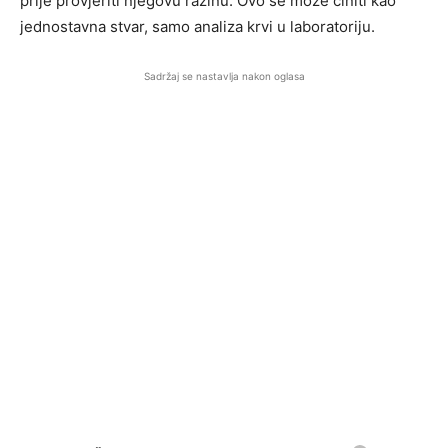
prije provjeriti njegovu razinu. Ovo se može činiti kao
jednostavna stvar, samo analiza krvi u laboratoriju.
Sadržaj se nastavlja nakon oglasa