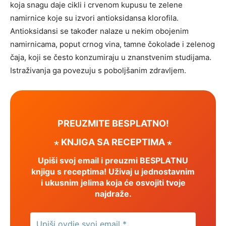
koja snagu daje cikli i crvenom kupusu te zelene
namirnice koje su izvori antioksidansa klorofila.
Antioksidansi se također nalaze u nekim obojenim
namirnicama, poput crnog vina, tamne čokolade i zelenog
čaja, koji se često konzumiraju u znanstvenim studijama.
Istraživanja ga povezuju s poboljšanim zdravljem.
PREUZMITE BESPLATNO!
⋆ KNJIGA SA RECEPTIMA ⋆
Upiši svoj email i preuzmi BESPLATNU
knjigu s receptima! Uživaj u jednostavnim
i ukusnim jelima koja će osvojiti tvoje
najdraže.