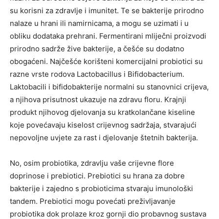
su korisni za zdravlje i imunitet. Te se bakterije prirodno
nalaze u hrani ili namirnicama, a mogu se uzimati i u
obliku dodataka prehrani. Fermentirani mliječni proizvodi
prirodno sadrže žive bakterije, a češće su dodatno
obogaćeni. Najčešće korišteni komercijalni probiotici su
razne vrste rodova Lactobacillus i Bifidobacterium.
Laktobacili i bifidobakterije normalni su stanovnici crijeva,
a njihova prisutnost ukazuje na zdravu floru. Krajnji
produkt njihovog djelovanja su kratkolančane kiseline
koje povećavaju kiselost crijevnog sadržaja, stvarajući
nepovoljne uvjete za rast i djelovanje štetnih bakterija.
No, osim probiotika, zdravlju vaše crijevne flore
doprinose i prebiotici. Prebiotici su hrana za dobre
bakterije i zajedno s probioticima stvaraju imunološki
tandem. Prebiotici mogu povećati preživljavanje
probiotika dok prolaze kroz gornji dio probavnog sustava