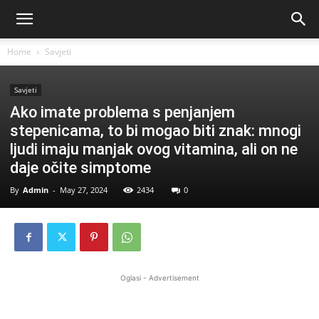
Home
Savjeti
Savjeti
Ako imate problema s penjanjem
stepenicama, to bi mogao biti znak: mnogi
ljudi imaju manjak ovog vitamina, ali on ne
daje očite simptome
By
Admin
-
May 27, 2024
2434
0
Oglasi - Advertisement