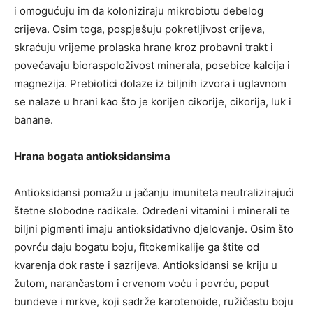
i omogućuju im da koloniziraju mikrobiotu debelog
crijeva. Osim toga, pospješuju pokretljivost crijeva,
skraćuju vrijeme prolaska hrane kroz probavni trakt i
povećavaju bioraspoloživost minerala, posebice kalcija i
magnezija. Prebiotici dolaze iz biljnih izvora i uglavnom
se nalaze u hrani kao što je korijen cikorije, cikorija, luk i
banane.
Hrana bogata antioksidansima
Antioksidansi pomažu u jačanju imuniteta neutralizirajući
štetne slobodne radikale. Određeni vitamini i minerali te
biljni pigmenti imaju antioksidativno djelovanje. Osim što
povrću daju bogatu boju, fitokemikalije ga štite od
kvarenja dok raste i sazrijeva. Antioksidansi se kriju u
žutom, narančastom i crvenom voću i povrću, poput
bundeve i mrkve, koji sadrže karotenoide, ružičastu boju