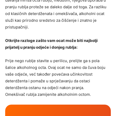
davanja mirisa octa rublju; međutim, njegova uporaba u
pranju rublja proteže se daleko dalje od toga. Za razliku
od klasičnih deterdženata i omekšivača, alkoholni ocat
služi kao prirodno sredstvo za čišćenje i znatno je
pristupačniji.
Otkrijte razloge zašto vam ocat može biti najbolji
prijatelj u pranju odjeće i donjeg rublja:
Prije nego rublje stavite u perilicu, prelijte ga s pola
šalice alkoholnog octa. Ovaj ocat ne samo da čuva boju
vaše odjeće, već također povećava učinkovitost
deterdženta i pomaže u sprječavanju da ostaci
deterdženta ostanu na odjeći nakon pranja.
Omekšivač rublja zamijenite alkoholnim octom.