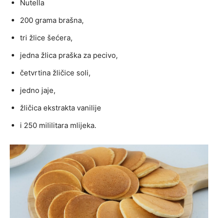
Nutella
200 grama brašna,
tri žlice šećera,
jedna žlica praška za pecivo,
četvrtina žličice soli,
jedno jaje,
žličica ekstrakta vanilije
i 250 mililitara mlijeka.