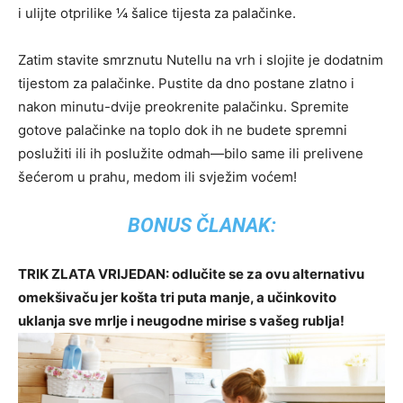
i ulijte otprilike ¼ šalice tijesta za palačinke.
Zatim stavite smrznutu Nutellu na vrh i slojite je dodatnim
tijestom za palačinke. Pustite da dno postane zlatno i
nakon minutu-dvije preokrenite palačinku. Spremite
gotove palačinke na toplo dok ih ne budete spremni
poslužiti ili ih poslužite odmah—bilo same ili prelivene
šećerom u prahu, medom ili svježim voćem!
BONUS ČLANAK:
TRIK ZLATA VRIJEDAN: odlučite se za ovu alternativu
omekšivaču jer košta tri puta manje, a učinkovito
uklanja sve mrlje i neugodne mirise s vašeg rublja!