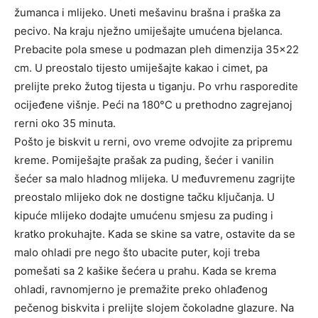
žumanca i mlijeko. Uneti mešavinu brašna i praška za
pecivo. Na kraju nježno umiješajte umućena bjelanca.
Prebacite pola smese u podmazan pleh dimenzija 35×22
cm. U preostalo tijesto umiješajte kakao i cimet, pa
prelijte preko žutog tijesta u tiganju. Po vrhu rasporedite
ocijeđene višnje. Peći na 180°C u prethodno zagrejanoj
rerni oko 35 minuta.
Pošto je biskvit u rerni, ovo vreme odvojite za pripremu
kreme. Pomiješajte prašak za puding, šećer i vanilin
šećer sa malo hladnog mlijeka. U međuvremenu zagrijte
preostalo mlijeko dok ne dostigne tačku ključanja. U
kipuće mlijeko dodajte umućenu smjesu za puding i
kratko prokuhajte. Kada se skine sa vatre, ostavite da se
malo ohladi pre nego što ubacite puter, koji treba
pomešati sa 2 kašike šećera u prahu. Kada se krema
ohladi, ravnomjerno je premažite preko ohlađenog
pečenog biskvita i prelijte slojem čokoladne glazure. Na