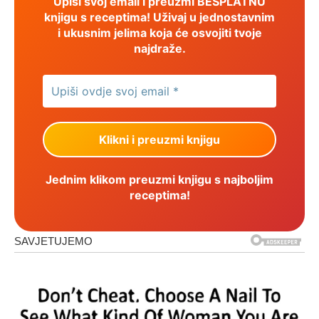
Upiši svoj email i preuzmi BESPLATNU
knjigu s receptima! Uživaj u jednostavnim
i ukusnim jelima koja će osvojiti tvoje
najdraže.
Jednim klikom preuzmi knjigu s najboljim
receptima!