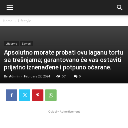
Home
Lifestyle
Lifestyle
Savjeti
Apsolutno morate probati ovu laganu tortu
sa trešnjama; garantovano će vas ostaviti
prijatno iznenađene i potpuno očarane.
By
Admin
-
February 27, 2024
601
0
Oglasi - Advertisement