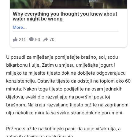
U posudi za miješanje pomiješajte brašno, sol, sodu
bikarbonu i ulje. Zatim u smjesu umiješajte jogurt i
mlijeko te mijesite tijesto dok ne dobijete odgovarajuću
konzistenciju. Ostavite tijesto da odstoji na toplom oko 60
minuta. Nakon toga tijesto podijelite na osam jednakih
dijelova, svaki dio razvaljajte na površini posutoj
brašnom. Na kraju razvaljano tijesto pržite na zagrijanom
ulju nekoliko minuta sa svake strane dok ne porumeni.
Pržene slažite na kuhinjski papir da upije višak ulja, a
zatim ih stavite za posluživanje.