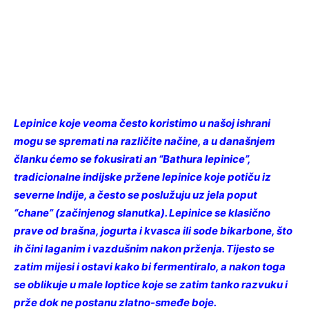
Lepinice koje veoma često koristimo u našoj ishrani
mogu se spremati na različite načine, a u današnjem
članku ćemo se fokusirati an “Bathura lepinice”,
tradicionalne indijske pržene lepinice koje potiču iz
severne Indije, a često se poslužuju uz jela poput
“chane” (začinjenog slanutka). Lepinice se klasično
prave od brašna, jogurta i kvasca ili sode bikarbone, što
ih čini laganim i vazdušnim nakon prženja. Tijesto se
zatim mijesi i ostavi kako bi fermentiralo, a nakon toga
se oblikuje u male loptice koje se zatim tanko razvuku i
prže dok ne postanu zlatno-smeđe boje.