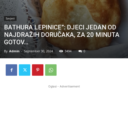
Savjeti
BATHURA LEPINICE”: DJECI JEDAN OD
NAJDRAŽIH DORUČAKA, ZA 20 MINUTA
GOTOV…
By
Admin
-
September 30, 2024
3494
0
Oglasi - Advertisement