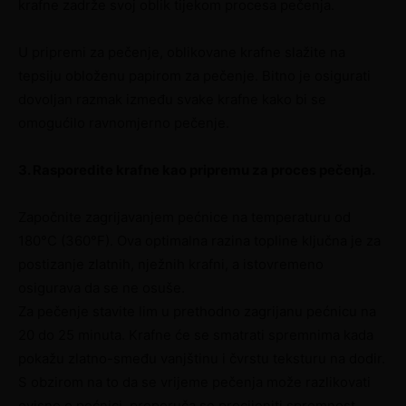
krafne zadrže svoj oblik tijekom procesa pečenja.
U pripremi za pečenje, oblikovane krafne slažite na
tepsiju obloženu papirom za pečenje. Bitno je osigurati
dovoljan razmak između svake krafne kako bi se
omogućilo ravnomjerno pečenje.
3. Rasporedite krafne kao pripremu za proces pečenja.
Započnite zagrijavanjem pećnice na temperaturu od
180°C (360°F). Ova optimalna razina topline ključna je za
postizanje zlatnih, nježnih krafni, a istovremeno
osigurava da se ne osuše.
Za pečenje stavite lim u prethodno zagrijanu pećnicu na
20 do 25 minuta. Krafne će se smatrati spremnima kada
pokažu zlatno-smeđu vanjštinu i čvrstu teksturu na dodir.
S obzirom na to da se vrijeme pečenja može razlikovati
ovisno o pećnici, preporuča se procijeniti spremnost