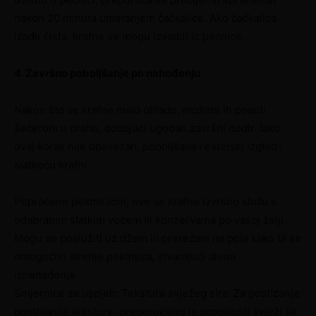
nakon 20 minuta umetanjem čačkalice. Ako čačkalica
izađe čista, krafne se mogu izvaditi iz pećnice.
4. Završno poboljšanje po nahođenju
Nakon što se krafne malo ohlade, možete ih posuti
šećerom u prahu, dodajući ugodan završni dodir. Iako
ovaj korak nije obavezan, poboljšava i estetski izgled i
slatkoću krafni.
Popraćene pekmezom, ove se krafne izvrsno slažu s
odabranim slatkim voćem ili konzervama po vašoj želji.
Mogu se poslužiti uz džem ili prerezani na pola kako bi se
omogućilo širenje pekmeza, stvarajući divno
iznenađenje.
Smjernice za uspjeh: Tekstura svježeg sira: Za postizanje
postojanije teksture, preporučljivo je procijediti svježi sir