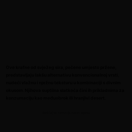
Ove krafne od svježeg sira, pečene umjesto pržene,
predstavljaju lakšu alternativu konvencionalnoj vrsti,
nudeći vlažnu i nježnu teksturu u kombinaciji s divnim
okusom. Njihova suptilna slatkoća čini ih prikladnima za
konzumaciju kao međuobrok ili hranjivi desert.
Sadržaj se nastavlja nakon oglasa