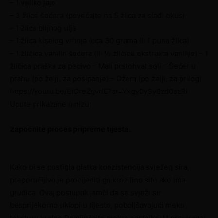
– 1 veliko jaje
– 3 žlice šećera (povećajte na 5 žlica za slađi okus)
– 1 žlica biljnog ulja
– 1 žlica kiselog vrhnja (cca 30 grama ili 1 puna žlica)
– 1 žličica vanilin šećera (ili ½ žličice ekstrakta vanilije) – 1
žličica praška za pecivo – Mali prstohvat soli – Šećer u
prahu (po želji, za posipanje) – Džem (po želji, za prilog)
https://youtu.be/EtOreZgvriE?si=Yxgy0ySy8zd0szRi
Upute prikazane u nizu:
Započnite proces pripreme tijesta.
Kako bi se postigla glatka konzistencija svježeg sira,
preporučljivo je procijediti ga kroz fino sito ako ima
grudica. Ovaj postupak jamči da se svježi sir
besprijekorno uklopi u tijesto, poboljšavajući meku
teksturu krafne.
Pomiješajte mokre sastojke: U prostranoj