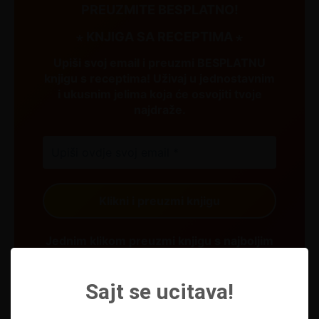
PREUZMITE BESPLATNO!
⋆ KNJIGA SA RECEPTIMA ⋆
Upiši svoj email i preuzmi BESPLATNU
knjigu s receptima! Uživaj u jednostavnim
i ukusnim jelima koja će osvojiti tvoje
najdraže.
Jednim klikom preuzmi knjigu s najboljim
receptima!
Sajt se ucitava!