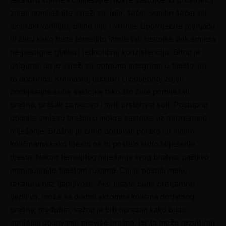
zdjeli pomiješajte svježi sir, jaje, šećer, vanilin šećer (ili
ekstrakt vanilije), biljno ulje i vrhnje. Upotrijebite pjenjaču
ili žlicu kako biste temeljito izmiješali sastojke dok smjesa
ne postigne glatku i jednoličnu konzistenciju. Bitno je
osigurati da je svježi sir potpuno integriran u tijesto, jer
to doprinosi kremastoj teksturi.U posebnoj zdjeli
pomiješajte suhe sastojke tako što ćete pomiješati
brašno, prašak za pecivo i mali prstohvat soli. Postupno
dodajte smjesu brašna u mokre sastojke uz neprestano
miješanje. Brašno je bitno dodavati polako i u malim
količinama kako tijesto ne bi postalo suho.Miješenje
tijesta: Nakon temeljitog miješanja svog brašna, pažljivo
manipulirajte tijestom rukama. Cilj je postići meku
teksturu bez ljepljivosti. Ako tijesto bude pretjerano
ljepljivo, može se dodati skromna količina dodatnog
brašna; međutim, važno je biti oprezan kako biste
spriječili dodavanje previše brašna, jer to može rezultirati