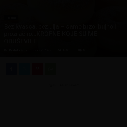
Recepti
Bez kvasca, bez ulja – samo brzo, bujno i
prozračno…KROFNE KOJE SU ME
ODUŠEVILE
By
Redakcija
-
January 2, 2025
16805
0
Oglasi - Advertisement