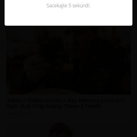
Sacekajte 5 sekundi.
Not valid!
!