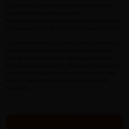
kroz sito kako bi se uklonile grudice. Glatkiji svježi sir
pojačat će čvrstoću i mekoću krafne.
Konzistencija brašna je ključna; stoga treba biti oprezan
pri dodavanju brašna jer se višak može pokazati štetnim.
Tijesto mora imati meku i pomalo ljepljivu konzistenciju,
što je bitno da krafne ostanu vlažne i prozračne. Kako
biste spriječili prekuhavanje, važno je pažljivo pratiti
krafne dok se peku u pećnici. Ako se prekuhaju, dobit će
sušu teksturu; stoga ih je preporučljivo odmah izvaditi
nakon što dobiju zlatnu boju i uspješno prođu test
čačkalicom.