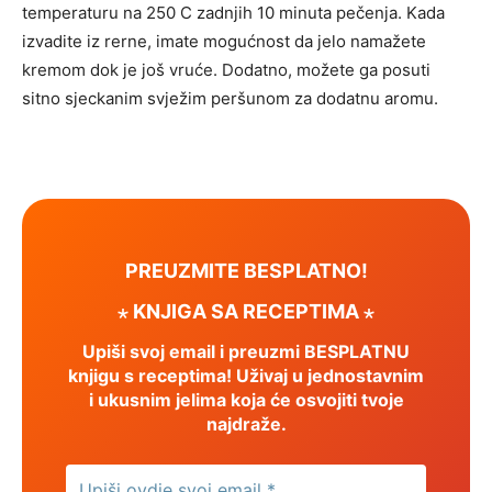
temperaturu na 250 C zadnjih 10 minuta pečenja. Kada
izvadite iz rerne, imate mogućnost da jelo namažete
kremom dok je još vruće. Dodatno, možete ga posuti
sitno sjeckanim svježim peršunom za dodatnu aromu.
PREUZMITE BESPLATNO!
⋆ KNJIGA SA RECEPTIMA ⋆
Upiši svoj email i preuzmi BESPLATNU
knjigu s receptima! Uživaj u jednostavnim
i ukusnim jelima koja će osvojiti tvoje
najdraže.