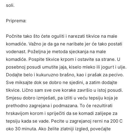
soli.
Priprema:
Počnite tako što ćete oguliti i narezati tikvice na male
komadiće. Važno je da ga ne naribate jer će tako postati
vodenast. Poželjna je metoda sjeckanja na male
komadiće. Pospite tikvice krpom i ostavite sa strane. U
posebnoj posudi umutite jaja, kiselo mleko ili jogurt i ulje.
Dodajte belo i kukuruzno brašno, kao i prašak za pecivo.
Sve miksajte dok se dobro ne sjedini, a zatim dodajte
tikvice. Lično sam sve ove korake završio u istoj posudi.
Smjesu dobro izmješati, pa izliti u veću tepsiju koja je
prethodno zagrejana i podmazana. To će rezultirati
hrskavijom korom i spriječiti da se komadi zalijepe za
tepsiju kada se vade. Pecite u zagrejanoj rerni na 200 C
oko 30 minuta. Ako želite zlatniji izgled, povećajte