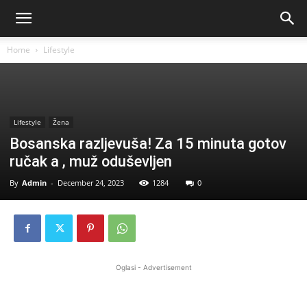
Home
Lifestyle
Lifestyle
Žena
Bosanska razljevuša! Za 15 minuta gotov
ručak a , muž oduševljen
By
Admin
-
December 24, 2023
1284
0
Oglasi - Advertisement