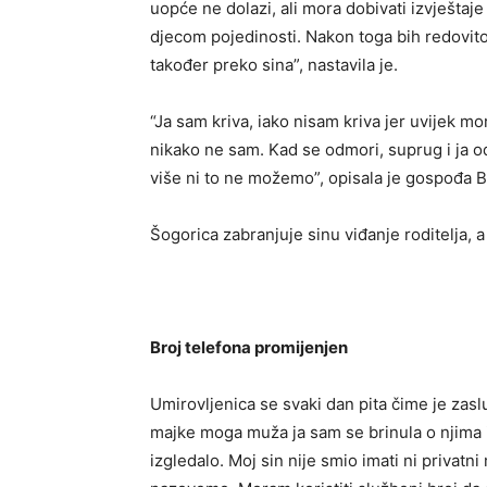
uopće ne dolazi, ali mora dobivati ​​izvještaj
djecom pojedinosti. Nakon toga bih redovito
također preko sina”, nastavila je.
“Ja sam kriva, iako nisam kriva jer uvijek mo
nikako ne sam. Kad se odmori, suprug i ja odl
više ni to ne možemo”, opisala je gospođa B
Šogorica zabranjuje sinu viđanje roditelja, 
Broj telefona promijenjen
Umirovljenica se svaki dan pita čime je zasl
majke moga muža ja sam se brinula o njima i 
izgledalo. Moj sin nije smio imati ni privatni