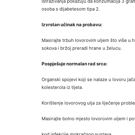
Istraživanja pokazuju da konzumacija 3 gram
osoba s dijabetesom tipa 2.
Izvrstan učinak na probavu:
Masirajte trbuh lovorovim uljem što više u h
sokova i bržoj preradi hrane u želucu.
Pospješuje normalan rad srca:
Organski spojevi koji se nalaze u lovoru jač
kolesterola iz tijela.
Korištenje lovorovog ulja za liječenje prob
Masirajte bolno mjesto lovorovim uljem i pov
kod infekcije mokraćnog sustava