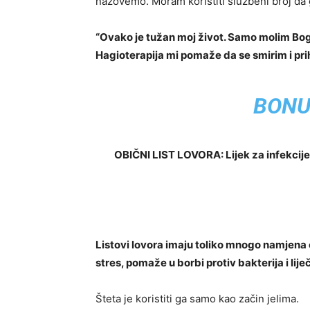
nazovemo. Moram koristiti službeni broj da
“Ovako je tužan moj život. Samo molim Boga 
Hagioterapija mi pomaže da se smirim i prih
BONU
OBIČNI LIST LOVORA: Lijek za infekcije
Listovi lovora imaju toliko mnogo namjena
stres, pomaže u borbi protiv bakterija i liječ
Šteta je koristiti ga samo kao začin jelima.