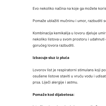
Evo nekoliko načina na koje ga možete korist
Pomaže ublažiti mučninu i umor, razbuditi s
Kombinacija kemikalija u lovoru djeluje umiruj
nekoliko listova u svom prostoru i udahnuti d
gorućeg lovora razbuditi.
Izbacuje sluz iz pluća
Lovorov list je respiratorni stimulans koji po
osušene listove staviti u vruću vodu i udis
prsa. Liječi alergije i astmu.
Pomaže kod dijabetesa: