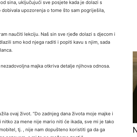
e od sina, uključujući sve posjete kada je dolazi s
 dobivala upozorenja o tome što sam pogriješila,
ram naučiti lekciju. Naš sin sve rjeđe dolazi s djecom i
azili smo kod njega raditi i popiti kavu s njim, sada
lanca.
a nezadovoljna majka otkriva detalje njihova odnosa.
užila ovaj život. “Do zadnjeg dana života moje majke i
nitko za mene nije mario niti će ikada, sve mi je tako
N
 mobitel, tj. , nije nam dopušteno koristiti ga da ga