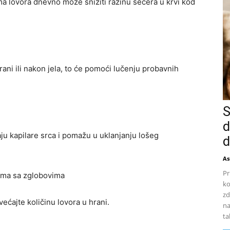
a lovora dnevno može sniziti razinu šećera u krvi kod
rani ili nakon jela, to će pomoći lučenju probavnih
S
d
aju kapilare srca i pomažu u uklanjanju lošeg
d
As
Pr
lema sa zglobovima
ko
zd
ećajte količinu lovora u hrani.
na
ta