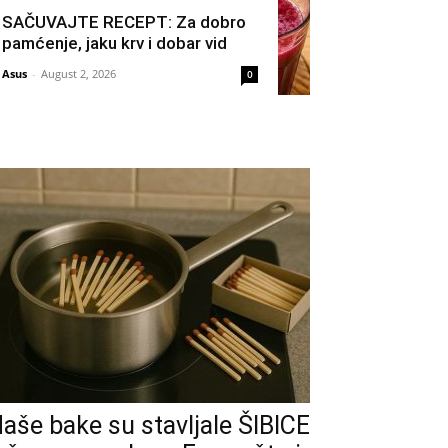
SAČUVAJTE RECEPT: Za dobro
pamćenje, jaku krv i dobar vid
Asus
-
August 2, 2026
0
aše bake su stavljale ŠIBICE