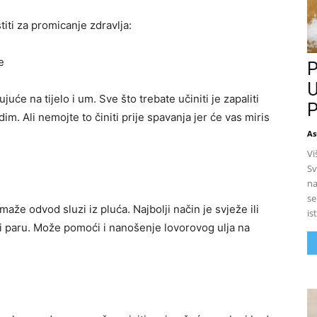
iti za promicanje zdravlja:
e
P
U
uće na tijelo i um. Sve što trebate učiniti je zapaliti
P
im. Ali nemojte to činiti prije spavanja jer će vas miris
As
Vi
Sv
na
se
maže odvod sluzi iz pluća. Najbolji način je svježe ili
is
ati paru. Može pomoći i nanošenje lovorovog ulja na