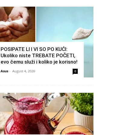
POSIPATE LI I VI SO PO KUĆI:
Ukoliko niste TREBATE POČETI,
evo čemu služi i koliko je korisno!
Asus
-
August 4, 2026
0