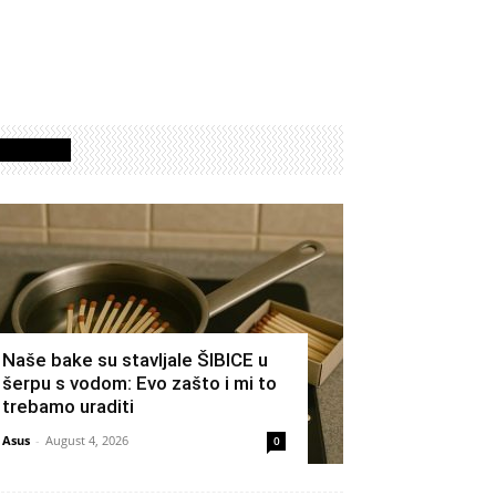
Izdvojeno
Naše bake su stavljale ŠIBICE u
šerpu s vodom: Evo zašto i mi to
trebamo uraditi
Asus
-
August 4, 2026
0