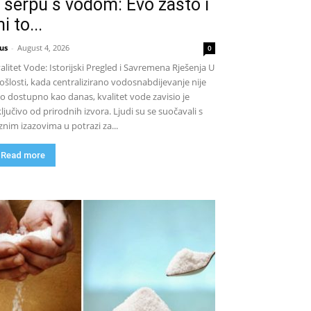
 šerpu s vodom: Evo zašto i
i to...
us
-
August 4, 2026
0
alitet Vode: Istorijski Pregled i Savremena Rješenja U
ošlosti, kada centralizirano vodosnabdijevanje nije
lo dostupno kao danas, kvalitet vode zavisio je
ključivo od prirodnih izvora. Ljudi su se suočavali s
znim izazovima u potrazi za...
Read more