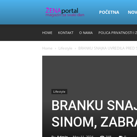
Zena
POČETNA
NO
HOME
KONTAKT
O NAMA
POLICA PRIVATNOSTI I 
Portal
Home
Lifestyle
BRANKU SNAJKA UVREDILA PRED S
Lifestyle
BRANKU SNAJ
SINOM, ZABR
By
Admin
-
May 11, 2024
348
0