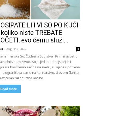
OSIPATE LI I VI SO PO KUĆI:
koliko niste TREBATE
OČETI, evo čemu služi...
us
-
August 4, 2026
0
šenamjenska So: Čudesna Svojstva i Primenjivost u
akodnevnom Životu So je jedan od najstarijih i
jčešće korišćenih začina na svetu, ali njena upotreba
 ne ograničava samo na kulinarstvo. U ovom članku,
tražićemo raznovrsne načine...
Read more