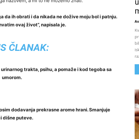
u
 ga nazovem, a mi to ne možemo znati.”
m
da ih obrati i da nikada ne dožive moju bol i patnju.
As
vatim ovaj život”, napisala je.
Kv
pr
bi
S ČLANAK:
is
ra
 urinarnog trakta, psihu, a pomaže i kod tegoba sa
umorom.
 osim dodavanja prekrasne arome hrani. Smanjuje
i dišne ​​puteve.