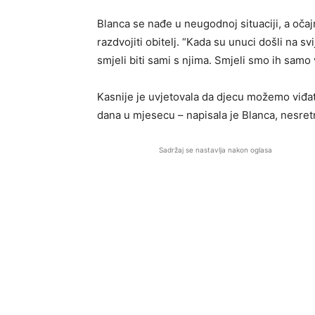
Blanca se nađe u neugodnoj situaciji, a oča
razdvojiti obitelj. “Kada su unuci došli na s
smjeli biti sami s njima. Smjeli smo ih samo
Kasnije je uvjetovala da djecu možemo viđat
dana u mjesecu – napisala je Blanca, nesret
Sadržaj se nastavlja nakon oglasa