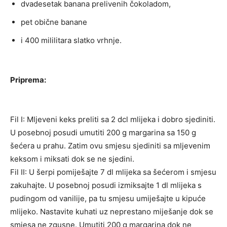
dvadesetak banana prelivenih čokoladom,
pet obične banane
i 400 mililitara slatko vrhnje.
Priprema:
Fil I: Mljeveni keks preliti sa 2 dcl mlijeka i dobro sjediniti.
U posebnoj posudi umutiti 200 g margarina sa 150 g
šećera u prahu. Zatim ovu smjesu sjediniti sa mljevenim
keksom i miksati dok se ne sjedini.
Fil II: U šerpi pomiješajte 7 dl mlijeka sa šećerom i smjesu
zakuhajte. U posebnoj posudi izmiksajte 1 dl mlijeka s
pudingom od vanilije, pa tu smjesu umiješajte u kipuće
mlijeko. Nastavite kuhati uz neprestano miješanje dok se
smjesa ne zgusne. Umutiti 200 g margarina dok ne