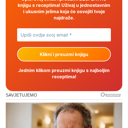
knjigu s receptima! Uživaj u jednostavnim
i ukusnim jelima koja će osvojiti tvoje
najdraže.
Jednim klikom preuzmi knjigu s najboljim
receptima!