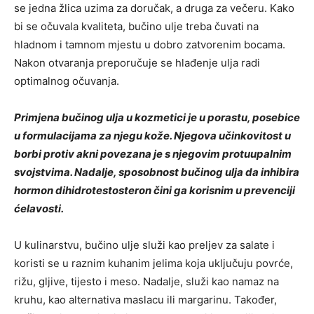
se jedna žlica uzima za doručak, a druga za večeru. Kako
bi se očuvala kvaliteta, bučino ulje treba čuvati na
hladnom i tamnom mjestu u dobro zatvorenim bocama.
Nakon otvaranja preporučuje se hlađenje ulja radi
optimalnog očuvanja.
Primjena bučinog ulja u kozmetici je u porastu, posebice
u formulacijama za njegu kože. Njegova učinkovitost u
borbi protiv akni povezana je s njegovim protuupalnim
svojstvima. Nadalje, sposobnost bučinog ulja da inhibira
hormon dihidrotestosteron čini ga korisnim u prevenciji
ćelavosti.
U kulinarstvu, bučino ulje služi kao preljev za salate i
koristi se u raznim kuhanim jelima koja uključuju povrće,
rižu, gljive, tijesto i meso. Nadalje, služi kao namaz na
kruhu, kao alternativa maslacu ili margarinu. Također,