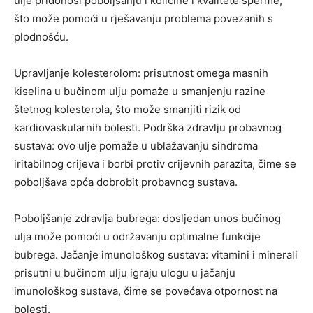
ulje pridonosi poboljšanju i količine i kvalitete sperme,
što može pomoći u rješavanju problema povezanih s
plodnošću.
Upravljanje kolesterolom: prisutnost omega masnih
kiselina u bučinom ulju pomaže u smanjenju razine
štetnog kolesterola, što može smanjiti rizik od
kardiovaskularnih bolesti. Podrška zdravlju probavnog
sustava: ovo ulje pomaže u ublažavanju sindroma
iritabilnog crijeva i borbi protiv crijevnih parazita, čime se
poboljšava opća dobrobit probavnog sustava.
Poboljšanje zdravlja bubrega: dosljedan unos bučinog
ulja može pomoći u održavanju optimalne funkcije
bubrega. Jačanje imunološkog sustava: vitamini i minerali
prisutni u bučinom ulju igraju ulogu u jačanju
imunološkog sustava, čime se povećava otpornost na
bolesti.