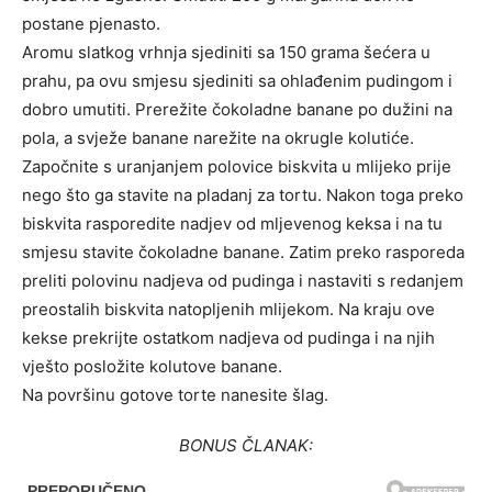
postane pjenasto.
Aromu slatkog vrhnja sjediniti sa 150 grama šećera u
prahu, pa ovu smjesu sjediniti sa ohlađenim pudingom i
dobro umutiti. Prerežite čokoladne banane po dužini na
pola, a svježe banane narežite na okrugle kolutiće.
Započnite s uranjanjem polovice biskvita u mlijeko prije
nego što ga stavite na pladanj za tortu. Nakon toga preko
biskvita rasporedite nadjev od mljevenog keksa i na tu
smjesu stavite čokoladne banane. Zatim preko rasporeda
preliti polovinu nadjeva od pudinga i nastaviti s redanjem
preostalih biskvita natopljenih mlijekom. Na kraju ove
kekse prekrijte ostatkom nadjeva od pudinga i na njih
vješto posložite kolutove banane.
Na površinu gotove torte nanesite šlag.
BONUS ČLANAK: