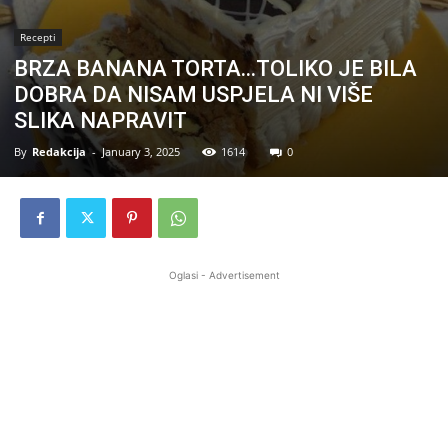
Recepti
BRZA BANANA TORTA…TOLIKO JE BILA
DOBRA DA NISAM USPJELA NI VIŠE
SLIKA NAPRAVIT
By
Redakcija
-
January 3, 2025
1614
0
Oglasi - Advertisement