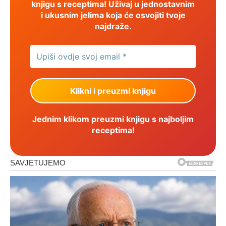
knjigu s receptima! Uživaj u jednostavnim
i ukusnim jelima koja će osvojiti tvoje
najdraže.
Jednim klikom preuzmi knjigu s najboljim
receptima!