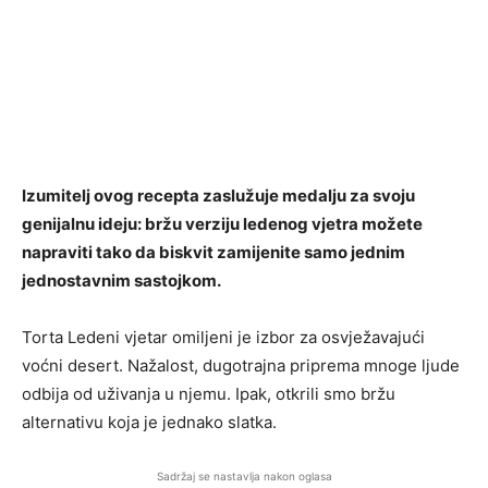
Izumitelj ovog recepta zaslužuje medalju za svoju
genijalnu ideju: bržu verziju ledenog vjetra možete
napraviti tako da biskvit zamijenite samo jednim
jednostavnim sastojkom.
Torta Ledeni vjetar omiljeni je izbor za osvježavajući
voćni desert. Nažalost, dugotrajna priprema mnoge ljude
odbija od uživanja u njemu. Ipak, otkrili smo bržu
alternativu koja je jednako slatka.
Sadržaj se nastavlja nakon oglasa