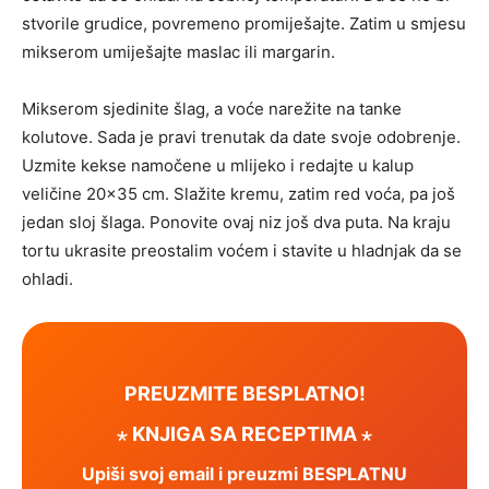
stvorile grudice, povremeno promiješajte. Zatim u smjesu
mikserom umiješajte maslac ili margarin.
Mikserom sjedinite šlag, a voće narežite na tanke
kolutove. Sada je pravi trenutak da date svoje odobrenje.
Uzmite kekse namočene u mlijeko i redajte u kalup
veličine 20×35 cm. Slažite kremu, zatim red voća, pa još
jedan sloj šlaga. Ponovite ovaj niz još dva puta. Na kraju
tortu ukrasite preostalim voćem i stavite u hladnjak da se
ohladi.
PREUZMITE BESPLATNO!
⋆ KNJIGA SA RECEPTIMA ⋆
Upiši svoj email i preuzmi BESPLATNU