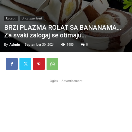
Recepti
Uncategorized
BRZI PLAZMA ROLAT SA BANANAMA…
Za svaki zalogaj se otimaju…
By
Admin
-
September 30, 2024
1983
0
Oglasi - Advertisement