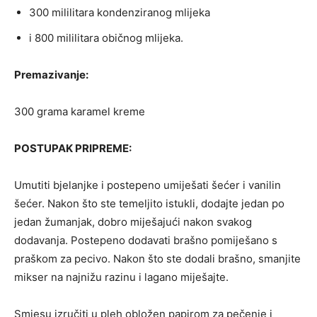
300 mililitara kondenziranog mlijeka
i 800 mililitara običnog mlijeka.
Premazivanje:
300 grama karamel kreme
POSTUPAK PRIPREME:
Umutiti bjelanjke i postepeno umiješati šećer i vanilin
šećer. Nakon što ste temeljito istukli, dodajte jedan po
jedan žumanjak, dobro miješajući nakon svakog
dodavanja. Postepeno dodavati brašno pomiješano s
praškom za pecivo. Nakon što ste dodali brašno, smanjite
mikser na najnižu razinu i lagano miješajte.
Smjesu izručiti u pleh obložen papirom za pečenje i