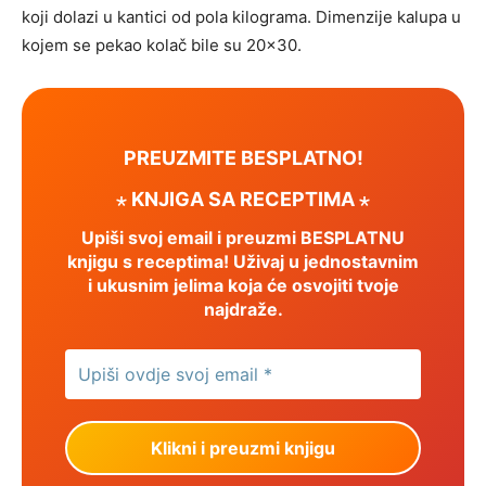
koji dolazi u kantici od pola kilograma. Dimenzije kalupa u
kojem se pekao kolač bile su 20×30.
PREUZMITE BESPLATNO!
⋆ KNJIGA SA RECEPTIMA ⋆
Upiši svoj email i preuzmi BESPLATNU
knjigu s receptima! Uživaj u jednostavnim
i ukusnim jelima koja će osvojiti tvoje
najdraže.