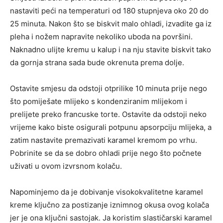
nastaviti peći na temperaturi od 180 stupnjeva oko 20 do
25 minuta. Nakon što se biskvit malo ohladi, izvadite ga iz
pleha i nožem napravite nekoliko uboda na površini.
Naknadno ulijte kremu u kalup i na nju stavite biskvit tako
da gornja strana sada bude okrenuta prema dolje.
Ostavite smjesu da odstoji otprilike 10 minuta prije nego
što pomiješate mlijeko s kondenziranim mlijekom i
prelijete preko francuske torte. Ostavite da odstoji neko
vrijeme kako biste osigurali potpunu apsorpciju mlijeka, a
zatim nastavite premazivati ​​karamel kremom po vrhu.
Pobrinite se da se dobro ohladi prije nego što počnete
uživati ​​u ovom izvrsnom kolaču.
Napominjemo da je dobivanje visokokvalitetne karamel
kreme ključno za postizanje iznimnog okusa ovog kolača
jer je ona ključni sastojak. Ja koristim slastičarski karamel