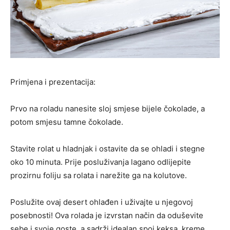
Primjena i prezentacija:
Prvo na roladu nanesite sloj smjese bijele čokolade, a
potom smjesu tamne čokolade.
Stavite rolat u hladnjak i ostavite da se ohladi i stegne
oko 10 minuta. Prije posluživanja lagano odlijepite
prozirnu foliju sa rolata i narežite ga na kolutove.
Poslužite ovaj desert ohlađen i uživajte u njegovoj
posebnosti! Ova rolada je izvrstan način da oduševite
sebe i svoje goste, a sadrži idealan spoj keksa, kreme,