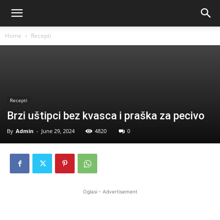
Home
Recepti
Recepti
Brzi uštipci bez kvasca i praška za pecivo
By
Admin
-
June 29, 2024
4820
0
Oglasi - Advertisement