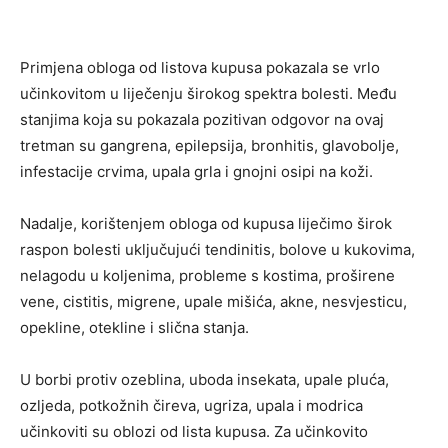
Primjena obloga od listova kupusa pokazala se vrlo
učinkovitom u liječenju širokog spektra bolesti. Među
stanjima koja su pokazala pozitivan odgovor na ovaj
tretman su gangrena, epilepsija, bronhitis, glavobolje,
infestacije crvima, upala grla i gnojni osipi na koži.
Nadalje, korištenjem obloga od kupusa liječimo širok
raspon bolesti uključujući tendinitis, bolove u kukovima,
nelagodu u koljenima, probleme s kostima, proširene
vene, cistitis, migrene, upale mišića, akne, nesvjesticu,
opekline, otekline i slična stanja.
U borbi protiv ozeblina, uboda insekata, upale pluća,
ozljeda, potkožnih čireva, ugriza, upala i modrica
učinkoviti su oblozi od lista kupusa. Za učinkovito