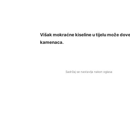
Višak mokraćne kiseline u tijelu može doves
kamenaca.
Sadržaj se nastavlja nakon oglasa