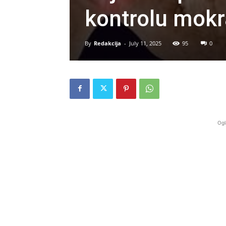
kontrolu mokr
By
Redakcija
-
July 11, 2025
95
0
Ogl