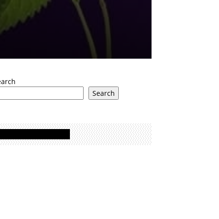
earch
Search
Oglasi - Advertisement