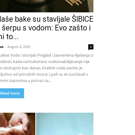
aše bake su stavljale ŠIBICE
 šerpu s vodom: Evo zašto i
i to...
us
-
August 4, 2026
0
alitet Vode: Istorijski Pregled i Savremena Rješenja U
ošlosti, kada centralizirano vodosnabdijevanje nije
lo dostupno kao danas, kvalitet vode zavisio je
ključivo od prirodnih izvora. Ljudi su se suočavali s
znim izazovima u potrazi za...
Read more