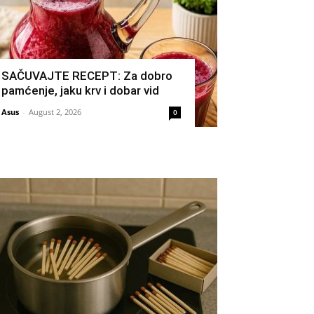
SAČUVAJTE RECEPT: Za dobro
pamćenje, jaku krv i dobar vid
Asus
-
August 2, 2026
0