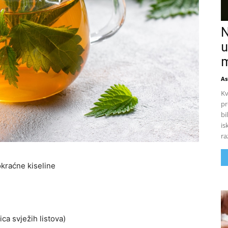
N
u
m
As
Kv
pr
bi
is
ra
okraćne kiseline
lica svježih listova)