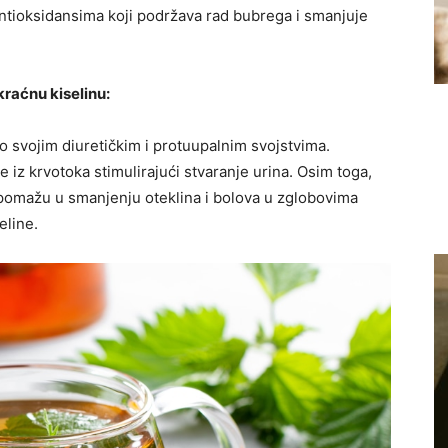
t antioksidansima koji podržava rad bubrega i smanjuje
raćnu kiselinu:
po svojim diuretičkim i protuupalnim svojstvima.
iz krvotoka stimulirajući stvaranje urina. Osim toga,
 pomažu u smanjenju oteklina i bolova u zglobovima
eline.