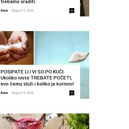
trebamo uraditi
Asus
-
August 4, 2026
0
POSIPATE LI I VI SO PO KUĆI:
Ukoliko niste TREBATE POČETI,
evo čemu služi i koliko je korisno!
Asus
-
August 4, 2026
0