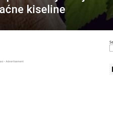
aćne kiseline
S
asi - Advertisement