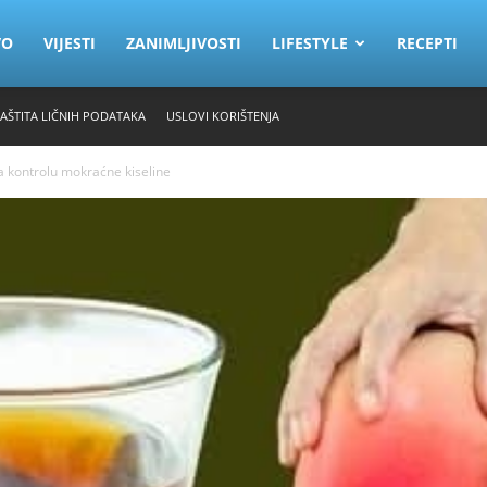
VO
VIJESTI
ZANIMLJIVOSTI
LIFESTYLE
RECEPTI
ZAŠTITA LIČNIH PODATAKA
USLOVI KORIŠTENJA
za kontrolu mokraćne kiseline