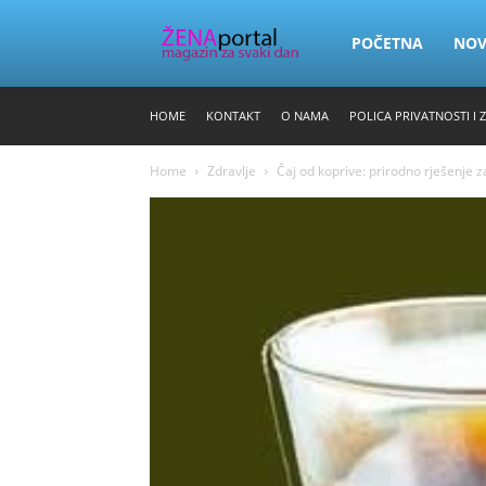
Zena
POČETNA
NO
HOME
KONTAKT
O NAMA
POLICA PRIVATNOSTI I 
Portal
Home
Zdravlje
Čaj od koprive: prirodno rješenje 