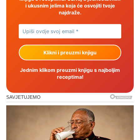
i ukusnim jelima koja će osvojiti tvoje
najdraže.
Jednim klikom preuzmi knjigu s najboljim
receptima!