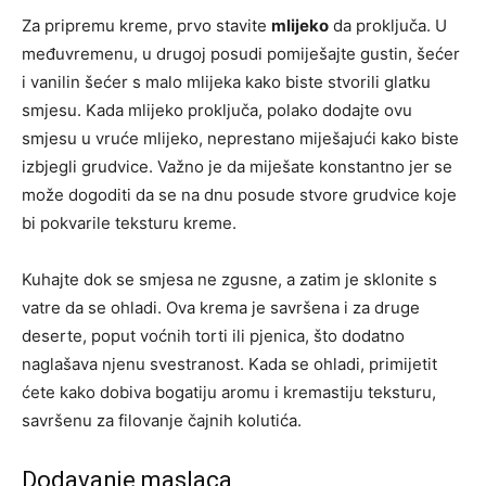
Za pripremu kreme, prvo stavite
mlijeko
da proključa. U
međuvremenu, u drugoj posudi pomiješajte gustin, šećer
i vanilin šećer s malo mlijeka kako biste stvorili glatku
smjesu. Kada mlijeko proključa, polako dodajte ovu
smjesu u vruće mlijeko, neprestano miješajući kako biste
izbjegli grudvice. Važno je da miješate konstantno jer se
može dogoditi da se na dnu posude stvore grudvice koje
bi pokvarile teksturu kreme.
Kuhajte dok se smjesa ne zgusne, a zatim je sklonite s
vatre da se ohladi. Ova krema je savršena i za druge
deserte, poput voćnih torti ili pjenica, što dodatno
naglašava njenu svestranost. Kada se ohladi, primijetit
ćete kako dobiva bogatiju aromu i kremastiju teksturu,
savršenu za filovanje čajnih kolutića.
Dodavanje maslaca