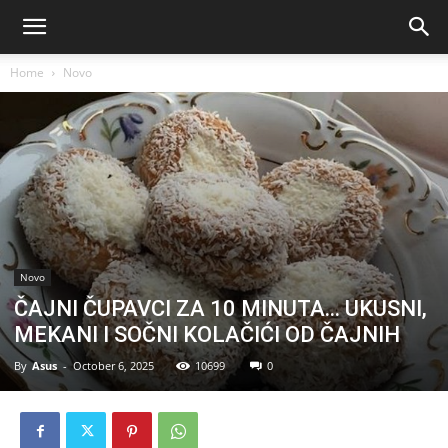
Home
Novo
Novo
ČAJNI ČUPAVCI ZA 10 MINUTA… UKUSNI,
MEKANI I SOČNI KOLAČIĆI OD ČAJNIH
By
Asus
-
October 6, 2025
10699
0