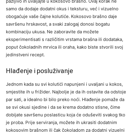
pažljivo ih uvaljajte u kokosovo brašno.
Ovaj korak ne
samo da dodaje dodatni okus i teksturu, već i vizuelno
obogaćuje vaše čajne kolutiće. Kokosovo brašno daje
savršenu hrskavost, a svaki zalogaj donosi bogatu
kombinaciju ukusa.
Ne zaboravite da možete
eksperimentisati s različitim vrstama brašna ili dodataka,
poput čokoladnih mrvica ili oraha, kako biste stvorili svoj
jedinstveni recept.
Hlađenje i posluživanje
Jednom kada su svi kolutići napunjeni i uvaljani u kokos,
smjestite ih u frižider. Najbolje je da ih ostavite da odstoje
par sati, a idealno bi bilo preko noći.
Hlađenje pomaže da
se svi okusi sjedine i da se krema dodatno stisne, čime
dobijate savršenu poslasticu koja će oduševiti svakog tko
je proba.
Prije serviranja, možete ih ukrasiti dodatnim
kokosovim brašnom ili čak čokoladom za dodatni vizuelni