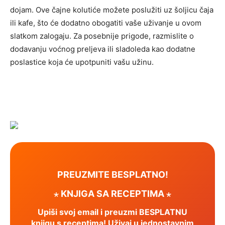
dojam. Ove čajne kolutiće možete poslužiti uz šoljicu čaja
ili kafe, što će dodatno obogatiti vaše uživanje u ovom
slatkom zalogaju.
Za posebnije prigode, razmislite o
dodavanju voćnog preljeva ili sladoleda kao dodatne
poslastice koja će upotpuniti vašu užinu.
PREUZMITE BESPLATNO!
⋆ KNJIGA SA RECEPTIMA ⋆
Upiši svoj email i preuzmi BESPLATNU
knjigu s receptima! Uživaj u jednostavnim