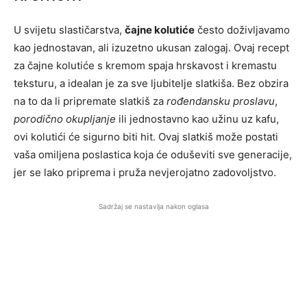
U svijetu slastičarstva,
čajne kolutiće
često doživljavamo
kao jednostavan, ali izuzetno ukusan zalogaj. Ovaj recept
za čajne kolutiće s kremom spaja hrskavost i kremastu
teksturu, a idealan je za sve ljubitelje slatkiša. Bez obzira
na to da li pripremate slatkiš za
rođendansku proslavu
,
porodično okupljanje
ili jednostavno kao užinu uz kafu,
ovi kolutići će sigurno biti hit. Ovaj slatkiš može postati
vaša omiljena poslastica koja će oduševiti sve generacije,
jer se lako priprema i pruža nevjerojatno zadovoljstvo.
Sadržaj se nastavlja nakon oglasa