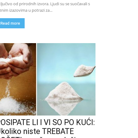
ključivo od prirodnih izvora. Ljudi su se suočavali s
znim izazovima u potrazi za...
Read more
OSIPATE LI I VI SO PO KUĆI:
koliko niste TREBATE