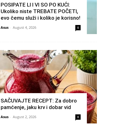
POSIPATE LI I VI SO PO KUĆI:
Ukoliko niste TREBATE POČETI,
evo čemu služi i koliko je korisno!
Asus
-
August 4, 2026
0
SAČUVAJTE RECEPT: Za dobro
pamćenje, jaku krv i dobar vid
Asus
-
August 2, 2026
0