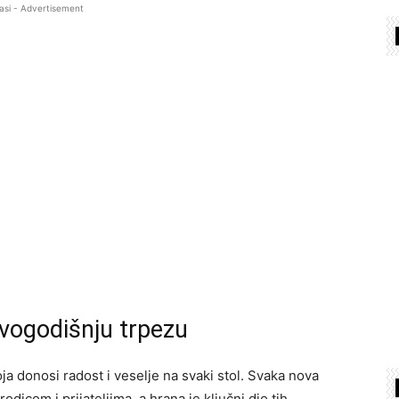
asi - Advertisement
ovogodišnju trpezu
ja donosi radost i veselje na svaki stol. Svaka nova
dicom i prijateljima, a hrana je ključni dio tih