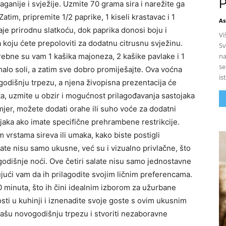
P
laganije i svježije. Uzmite 70 grama sira i narežite ga
atim, pripremite 1/2 paprike, 1 kiseli krastavac i 1
As
e prirodnu slatkoću, dok paprika donosi boju i
Vi
 koju ćete prepoloviti za dodatnu citrusnu svježinu.
Sv
trebne su vam 1 kašika majoneza, 2 kašike pavlake i 1
na
se
malo soli, a zatim sve dobro promiješajte. Ova voćna
is
godišnju trpezu, a njena živopisna prezentacija će
ta, uzmite u obzir i mogućnost prilagođavanja sastojaka
mjer, možete dodati orahe ili suho voće za dodatni
tojaka ako imate specifične prehrambene restrikcije.
m vrstama sireva ili umaka, kako biste postigli
te nisu samo ukusne, već su i vizualno privlačne, što
dišnje noći. Ove četiri salate nisu samo jednostavne
ujući vam da ih prilagodite svojim ličnim preferencama.
 minuta, što ih čini idealnim izborom za užurbane
sti u kuhinji i iznenadite svoje goste s ovim ukusnim
i vašu novogodišnju trpezu i stvoriti nezaboravne