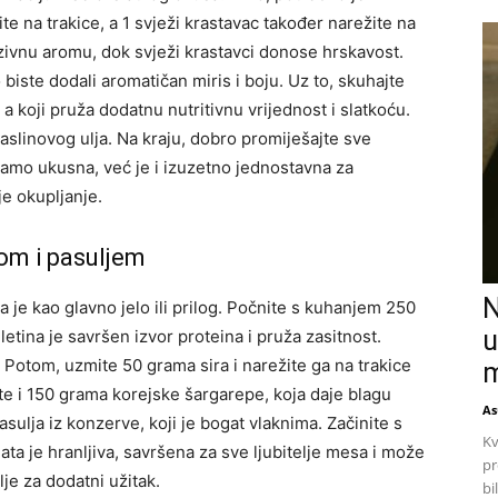
ite na trakice, a 1 svježi krastavac također narežite na
zivnu aromu, dok svježi krastavci donose hrskavost.
biste dodali aromatičan miris i boju. Uz to, skuhajte
a koji pruža dodatnu nutritivnu vrijednost i slatkoću.
maslinovog ulja. Na kraju, dobro promiješajte sve
 samo ukusna, već je i izuzetno jednostavna za
e okupljanje.
nom i pasuljem
N
 je kao glavno jelo ili prilog. Počnite s kuhanjem 250
u
etina je savršen izvor proteina i pruža zasitnost.
 Potom, uzmite 50 grama sira i narežite ga na trakice
m
te i 150 grama korejske šargarepe, koja daje blagu
As
sulja iz konzerve, koji je bogat vlaknima. Začinite s
Kv
ta je hranljiva, savršena za sve ljubitelje mesa i može
pr
ilje za dodatni užitak.
bi