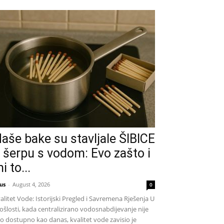
aše bake su stavljale ŠIBICE
 šerpu s vodom: Evo zašto i
i to...
us
-
August 4, 2026
0
alitet Vode: Istorijski Pregled i Savremena Rješenja U
ošlosti, kada centralizirano vodosnabdijevanje nije
lo dostupno kao danas, kvalitet vode zavisio je