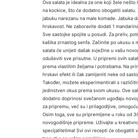
Ova salata je idealna za one koji žele nešto 
na kockice, što će dodatno obogatiti salatu. Z
jabuku narezanu na male komade. Jabuka daj
hrskavost. Ne zaboravite dodati 1 mandarina
Sve sastojke spojite u posudi. Za preliv, po
kašika zrnastog senfa. Začinite po ukusu s 
salata će unijeti dašak svježine u vašu novo
oduševiti sve prisutne. U pripremi ovih sala
prema vlastitim željama i potrebama. Na pri
hrskavi efekt ili čak zamijeniti neke od sas
Također, možete eksperimentirati s različiti
jedinstven okus prema svom ukusu. Ove sala
dodatno doprinosi svečanom ugođaju novogo
za pripremu, već su i prilagodljive, omoguć
Osim toga, sve su pripremljene u roku od 30
novogodišnje pripreme. Uživajte u kreativno
specijalitetima! Svi ovi recepti će obogatit