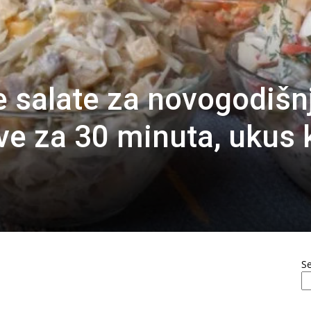
e salate za novogodišn
ve za 30 minuta, ukus k
S