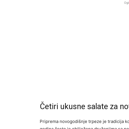
Ogl
Četiri ukusne salate za n
Priprema novogodišnje trpeze je tradicija ko
godina često je obilježena druženjima sa poro