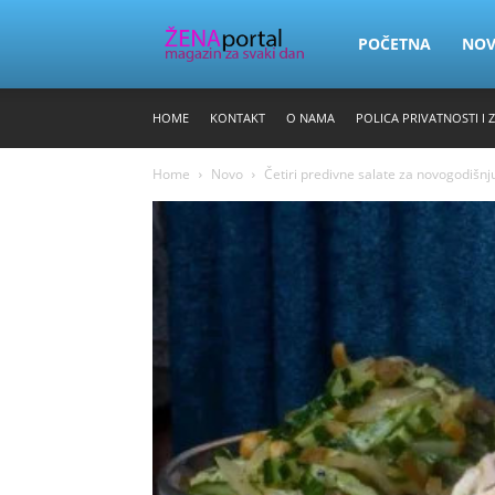
Zena
POČETNA
NO
HOME
KONTAKT
O NAMA
POLICA PRIVATNOSTI I 
Portal
Home
Novo
Četiri predivne salate za novogodišnj