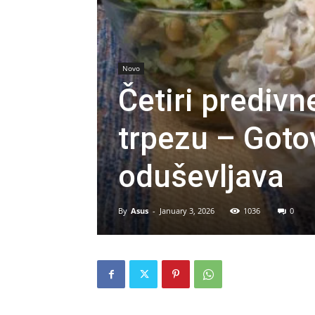
Novo
Četiri predivn
trpezu – Goto
oduševljava
By
Asus
-
January 3, 2026
1036
0