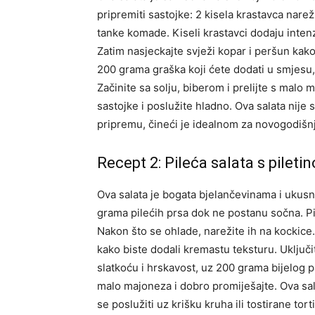
pripremiti sastojke: 2 kisela krastavca narež
tanke komade. Kiseli krastavci dodaju inten
Zatim nasjeckajte svježi kopar i peršun kako 
200 grama graška koji ćete dodati u smjesu, 
Začinite sa solju, biberom i prelijte s malo 
sastojke i poslužite hladno. Ova salata nije
pripremu, čineći je idealnom za novogodišnj
Recept 2: Pileća salata s pileti
Ova salata je bogata bjelančevinama i ukusna
grama pilećih prsa dok ne postanu sočna. Pil
Nakon što se ohlade, narežite ih na kockice.
kako biste dodali kremastu teksturu. Uključi
slatkoću i hrskavost, uz 200 grama bijelog pa
malo majoneza i dobro promiješajte. Ova sala
se poslužiti uz krišku kruha ili tostirane tort