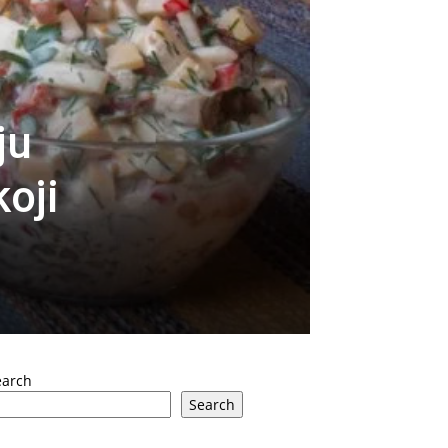
ju
oji
earch
Search