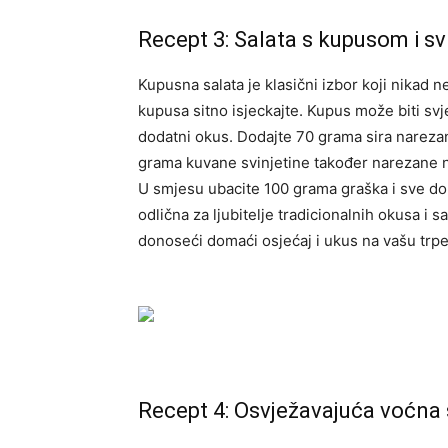
Recept 3: Salata s kupusom i s
Kupusna salata je klasični izbor koji nikad 
kupusa sitno isjeckajte. Kupus može biti svje
dodatni okus. Dodajte 70 grama sira narezano
grama kuvane svinjetine također narezane n
U smjesu ubacite 100 grama graška i sve do
odlična za ljubitelje tradicionalnih okusa i
donoseći domaći osjećaj i ukus na vašu trp
Recept 4: Osvježavajuća voćna 