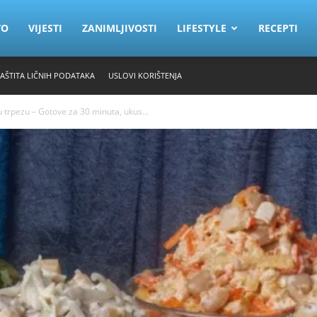
VO
VIJESTI
ZANIMLJIVOSTI
LIFESTYLE
RECEPTI
ZAŠTITA LIČNIH PODATAKA
USLOVI KORIŠTENJA
u trpezu – Gotove za 30 minuta, ukus...