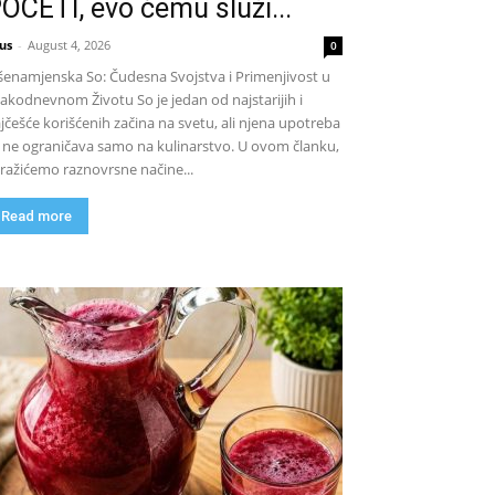
OČETI, evo čemu služi...
us
-
August 4, 2026
0
šenamjenska So: Čudesna Svojstva i Primenjivost u
akodnevnom Životu So je jedan od najstarijih i
jčešće korišćenih začina na svetu, ali njena upotreba
 ne ograničava samo na kulinarstvo. U ovom članku,
tražićemo raznovrsne načine...
Read more