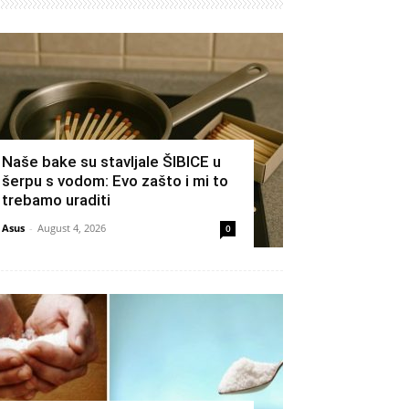
Naše bake su stavljale ŠIBICE u
šerpu s vodom: Evo zašto i mi to
trebamo uraditi
Asus
-
August 4, 2026
0