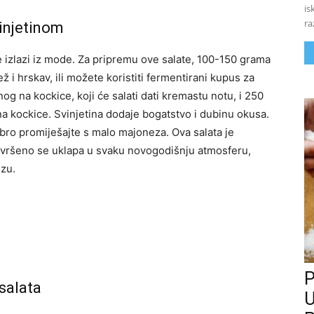
is
ra
vinjetinom
ne izlazi iz mode. Za pripremu ove salate, 100-150 grama
ž i hrskav, ili možete koristiti fermentirani kupus za
g na kockice, koji će salati dati kremastu notu, i 250
a kockice. Svinjetina dodaje bogatstvo i dubinu okusa.
bro promiješajte s malo majoneza. Ova salata je
 savršeno se uklapa u svaku novogodišnju atmosferu,
ezu.
P
salata
U