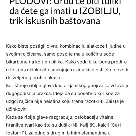
Kako biste postigli divnu kombinaciju slatkoće i ljutine u
svojim rajčicama, samo pospite malu količinu sode
bikarbone na korijen biljke. Kako soda bikarbona prodire
u tlo, ona učinkovito smanjuje razinu kiselosti, što dovodi
do željenog profila okusa.
Korištenje ribljih glava kao organskog gnojiva za vrtove je
dugogodišnja praksa. Ideja da su posebno korisne za
uzgoj rajčica nije neistina koju treba razotkriti. Zaista je
učinkovit!
Kada se riblje glave razgrađuju, oslobađaju vitalne
hranjive tvari kao što su dušik (N), kalij (K), kalcij (Ca) i
fosfor (P), zajedno s drugim bitnim elementima u