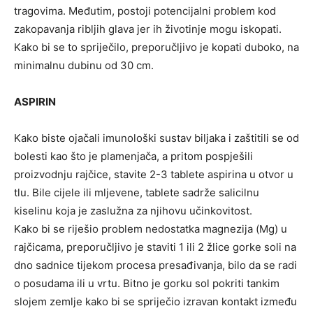
tragovima. Međutim, postoji potencijalni problem kod
zakopavanja ribljih glava jer ih životinje mogu iskopati.
Kako bi se to spriječilo, preporučljivo je kopati duboko, na
minimalnu dubinu od 30 cm.
ASPIRIN
Kako biste ojačali imunološki sustav biljaka i zaštitili se od
bolesti kao što je plamenjača, a pritom pospješili
proizvodnju rajčice, stavite 2-3 tablete aspirina u otvor u
tlu. Bile cijele ili mljevene, tablete sadrže salicilnu
kiselinu koja je zaslužna za njihovu učinkovitost.
Kako bi se riješio problem nedostatka magnezija (Mg) u
rajčicama, preporučljivo je staviti 1 ili 2 žlice gorke soli na
dno sadnice tijekom procesa presađivanja, bilo da se radi
o posudama ili u vrtu. Bitno je gorku sol pokriti tankim
slojem zemlje kako bi se spriječio izravan kontakt između