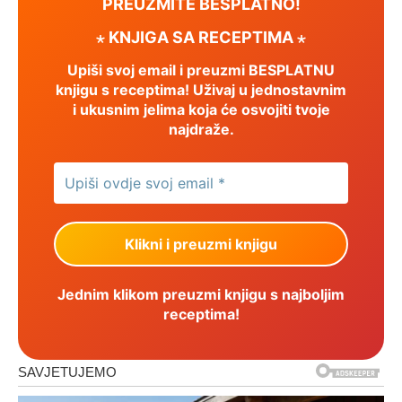
PREUZMITE BESPLATNO!
⋆ KNJIGA SA RECEPTIMA ⋆
Upiši svoj email i preuzmi BESPLATNU
knjigu s receptima! Uživaj u jednostavnim
i ukusnim jelima koja će osvojiti tvoje
najdraže.
Jednim klikom preuzmi knjigu s najboljim
receptima!