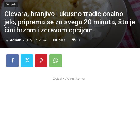
Savjeti
Cicvara, hranjivo i ukusno tradicionalno
jelo, priprema se za svega 20 minuta, što je
čini brzom i zdravom opcijom.
By
Admin
-
July 12, 2024
509
0
Oglasi - Advertisement