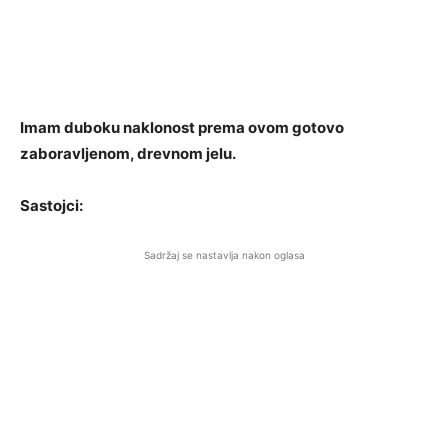
Imam duboku naklonost prema ovom gotovo
zaboravljenom, drevnom jelu.
Sastojci:
Sadržaj se nastavlja nakon oglasa