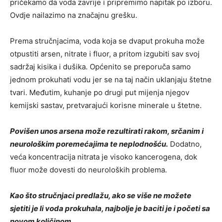
pričekamo da voda zavrije i pripremimo napitak po izboru.
Ovdje nailazimo na značajnu grešku.
Prema stručnjacima, voda koja se dvaput prokuha može
otpustiti arsen, nitrate i fluor, a pritom izgubiti sav svoj
sadržaj kisika i dušika. Općenito se preporuča samo
jednom prokuhati vodu jer se na taj način uklanjaju štetne
tvari. Međutim, kuhanje po drugi put mijenja njegov
kemijski sastav, pretvarajući korisne minerale u štetne.
Povišen unos arsena može rezultirati rakom, srčanim i
neurološkim poremećajima te neplodnošću.
Dodatno,
veća koncentracija nitrata je visoko kancerogena, dok
fluor može dovesti do neuroloških problema.
Kao što stručnjaci predlažu, ako se više ne možete
sjetiti je li voda prokuhala, najbolje je baciti je i početi sa
novom količinom.