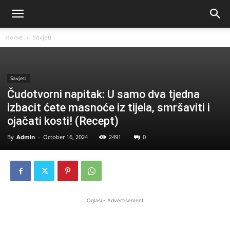
Home
Savjeti
Savjeti
Čudotvorni napitak: U samo dva tjedna
izbacit ćete masnoće iz tijela, smršaviti i
ojačati kosti! (Recept)
By
Admin
-
October 16, 2024
2491
0
Oglasi - Advertisement