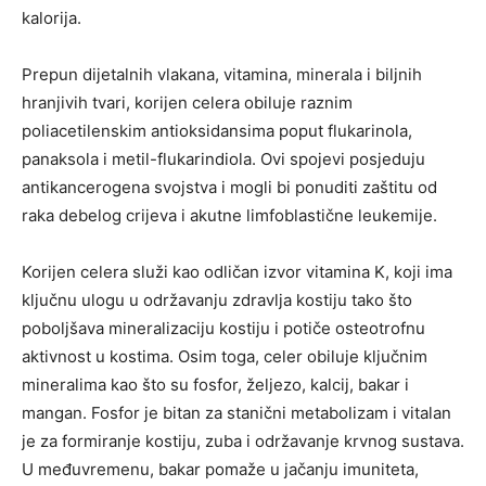
kalorija.
Prepun dijetalnih vlakana, vitamina, minerala i biljnih
hranjivih tvari, korijen celera obiluje raznim
poliacetilenskim antioksidansima poput flukarinola,
panaksola i metil-flukarindiola. Ovi spojevi posjeduju
antikancerogena svojstva i mogli bi ponuditi zaštitu od
raka debelog crijeva i akutne limfoblastične leukemije.
Korijen celera služi kao odličan izvor vitamina K, koji ima
ključnu ulogu u održavanju zdravlja kostiju tako što
poboljšava mineralizaciju kostiju i potiče osteotrofnu
aktivnost u kostima. Osim toga, celer obiluje ključnim
mineralima kao što su fosfor, željezo, kalcij, bakar i
mangan. Fosfor je bitan za stanični metabolizam i vitalan
je za formiranje kostiju, zuba i održavanje krvnog sustava.
U međuvremenu, bakar pomaže u jačanju imuniteta,