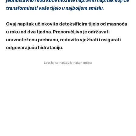
jednostavno i kod kuće možete napraviti napitak koji će
transformisati vaše tijelo u najboljem smislu.
Ovaj napitak učinkovito detoksificira tijelo od masnoća
u roku od dva tjedna. Preporučljivo je održavati
uravnoteženu prehranu, redovito vježbati i osigurati
odgovarajuću hidrataciju.
Sadržaj se nastavlja nakon oglasa