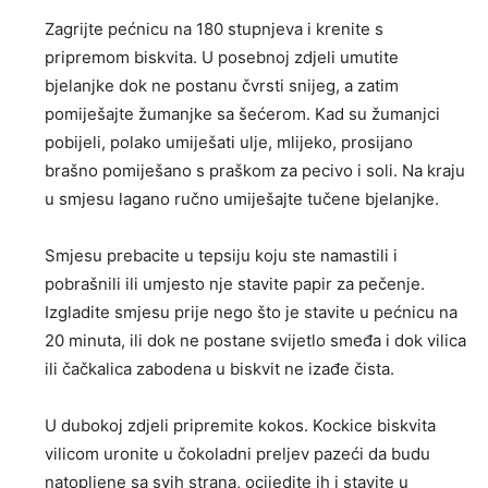
Zagrijte pećnicu na 180 stupnjeva i krenite s
pripremom biskvita. U posebnoj zdjeli umutite
bjelanjke dok ne postanu čvrsti snijeg, a zatim
pomiješajte žumanjke sa šećerom. Kad su žumanjci
pobijeli, polako umiješati ulje, mlijeko, prosijano
brašno pomiješano s praškom za pecivo i soli. Na kraju
u smjesu lagano ručno umiješajte tučene bjelanjke.
Smjesu prebacite u tepsiju koju ste namastili i
pobrašnili ili umjesto nje stavite papir za pečenje.
Izgladite smjesu prije nego što je stavite u pećnicu na
20 minuta, ili dok ne postane svijetlo smeđa i dok vilica
ili čačkalica zabodena u biskvit ne izađe čista.
U dubokoj zdjeli pripremite kokos. Kockice biskvita
vilicom uronite u čokoladni preljev pazeći da budu
natopljene sa svih strana, ocijedite ih i stavite u