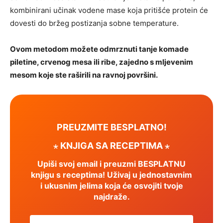
kombinirani učinak vodene mase koja pritišće protein će
dovesti do bržeg postizanja sobne temperature.
Ovom metodom možete odmrznuti tanje komade
piletine, crvenog mesa ili ribe, zajedno s mljevenim
mesom koje ste raširili na ravnoj površini.
PREUZMITE BESPLATNO!
⋆ KNJIGA SA RECEPTIMA ⋆
Upiši svoj email i preuzmi BESPLATNU
knjigu s receptima! Uživaj u jednostavnim
i ukusnim jelima koja će osvojiti tvoje
najdraže.