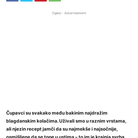
Oglasi - Advertisement
Čupavci su svakako među bakinim najdražim
blagdanskim kolačima. Uživali smo u raznim vrstama,
ali njezin recept jamči da su najmekše i najsočnije,
osmišljene da se tope u ustima – to im je krajnja svrha.