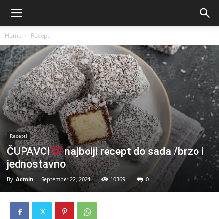
Home
Recepti
Recepti
ČUPAVCI
najbolji recept do sada /brzo i
jednostavno
By
Admin
-
September 22, 2024
10369
0