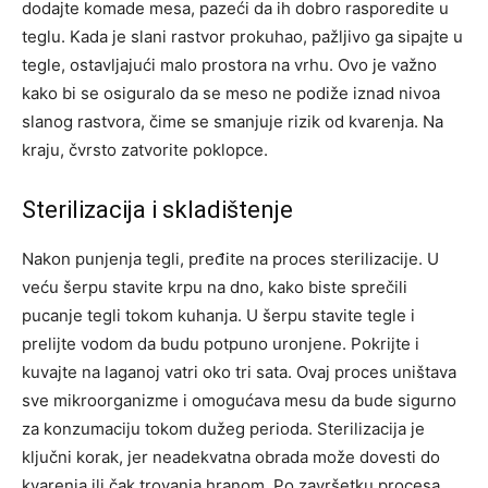
dodajte komade mesa, pazeći da ih dobro rasporedite u
teglu. Kada je slani rastvor prokuhao, pažljivo ga sipajte u
tegle, ostavljajući malo prostora na vrhu. Ovo je važno
kako bi se osiguralo da se meso ne podiže iznad nivoa
slanog rastvora, čime se smanjuje rizik od kvarenja. Na
kraju, čvrsto zatvorite poklopce.
Sterilizacija i skladištenje
Nakon punjenja tegli, pređite na proces sterilizacije. U
veću šerpu stavite krpu na dno, kako biste sprečili
pucanje tegli tokom kuhanja. U šerpu stavite tegle i
prelijte vodom da budu potpuno uronjene. Pokrijte i
kuvajte na laganoj vatri oko tri sata. Ovaj proces uništava
sve mikroorganizme i omogućava mesu da bude sigurno
za konzumaciju tokom dužeg perioda. Sterilizacija je
ključni korak, jer neadekvatna obrada može dovesti do
kvarenja ili čak trovanja hranom. Po završetku procesa,