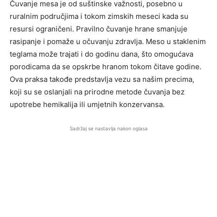
Čuvanje mesa je od suštinske važnosti, posebno u
ruralnim područjima i tokom zimskih meseci kada su
resursi ograničeni. Pravilno čuvanje hrane smanjuje
rasipanje i pomaže u očuvanju zdravlja. Meso u staklenim
teglama može trajati i do godinu dana, što omogućava
porodicama da se opskrbe hranom tokom čitave godine.
Ova praksa takođe predstavlja vezu sa našim precima,
koji su se oslanjali na prirodne metode čuvanja bez
upotrebe hemikalija ili umjetnih konzervansa.
Sadržaj se nastavlja nakon oglasa