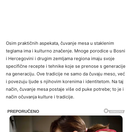
Osim praktičnih aspekata, čuvanje mesa u staklenim
teglama ima i kulturno značenje. Mnoge porodice u Bosni
i Hercegovini i drugim zemljama regiona imaju svoje
specifične recepte i tehnike koje se prenose s generacije
na generaciju. Ove tradicije ne samo da čuvaju meso, već
i povezuju ljude s njihovim korenima i identitetom. Na taj
način, čuvanje mesa postaje više od puke potrebe; to je i
način očuvanja kulture i tradicije.