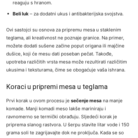
reaguju s hranom.
Beli luk
– za dodatni ukus i antibakterijska svojstva.
Ovi sastojci su osnova za pripremu mesa u staklenim
teglama, ali kreativnost ne poznaje granice. Na primer,
možete dodati sušene začine poput origana ili majčine
dušice, koji će mesu dati poseban pečat. Takođe,
upotreba različitih vrsta mesa može rezultirati različitim
ukusima i teksturama, čime se obogaćuje vaša ishrana.
Koraci u pripremi mesa u teglama
Prvi korak u ovom procesu je
sečenje mesa
na manje
komade. Manji komadi meso lakše mariniraju i
ravnomerno se termički obrađuju. Sljedeći korak je
priprema slanog rastvora. U šerpu stavite litar vode i 150
grama soli te zagrijavajte dok ne proključa. Kada se so