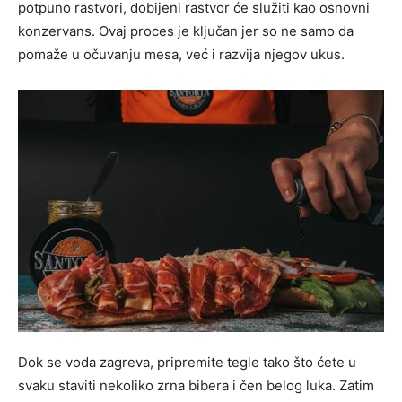
potpuno rastvori, dobijeni rastvor će služiti kao osnovni
konzervans. Ovaj proces je ključan jer so ne samo da
pomaže u očuvanju mesa, već i razvija njegov ukus.
Dok se voda zagreva, pripremite tegle tako što ćete u
svaku staviti nekoliko zrna bibera i čen belog luka. Zatim