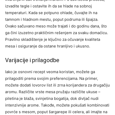
izvadite tegle i ostavite ih da se hlade na sobnoj
temperaturi. Kada se potpuno ohlade, čuvajte ih na
tamnom i hladnom mestu, poput podruma ili špajza.
Ovako sačuvano meso može trajati i do godinu dana, što
ga čini izuzetno praktičnim rešenjem za svaku domaćicu.
Pravilno skladištenje je ključno za očuvanje kvaliteta
mesa i osiguranje da ostane hranljivo i ukusno.
Varijacije i prilagodbe
Iako je osnovni recept veoma koristan, možete ga
prilagoditi prema svojim preferencijama. Na primer,
možete dodati lovorov list ili zrna korijandera za drugačiju
aromu. Različite vrste mesa pružaju različite ukuse –
piletina je blaža, svinjetina bogatija, dok divljač nudi
intenzivnije arome.
Takođe, možete pokušati kombinovati
povrće s mesom, poput šargarepe ili celera, ali imajte na