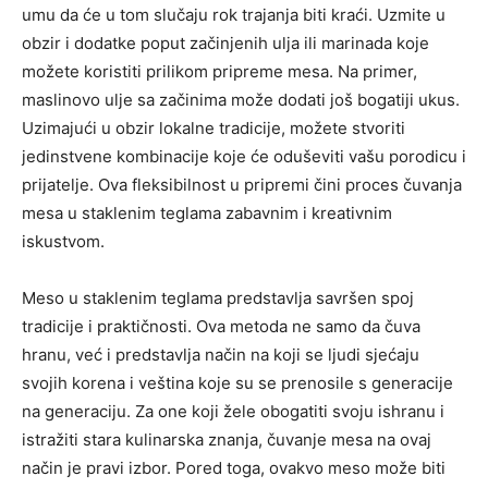
umu da će u tom slučaju rok trajanja biti kraći.
Uzmite u
obzir i dodatke poput začinjenih ulja ili marinada koje
možete koristiti prilikom pripreme mesa. Na primer,
maslinovo ulje sa začinima može dodati još bogatiji ukus.
Uzimajući u obzir lokalne tradicije, možete stvoriti
jedinstvene kombinacije koje će oduševiti vašu porodicu i
prijatelje.
Ova fleksibilnost u pripremi čini proces čuvanja
mesa u staklenim teglama zabavnim i kreativnim
iskustvom.
Meso u staklenim teglama predstavlja savršen spoj
tradicije i praktičnosti. Ova metoda ne samo da čuva
hranu, već i predstavlja način na koji se ljudi sjećaju
svojih korena i veština koje su se prenosile s generacije
na generaciju. Za one koji žele obogatiti svoju ishranu i
istražiti stara kulinarska znanja, čuvanje mesa na ovaj
način je pravi izbor. Pored toga, ovakvo meso može biti