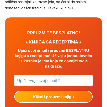
odličan sastojak za razne jela, od čorbi do salata,
donoseći dašak tradicije u svaku kuhinju.
PREUZMITE BESPLATNO!
⋆ KNJIGA SA RECEPTIMA ⋆
Upiši svoj email i preuzmi BESPLATNU
knjigu s receptima! Uživaj u jednostavnim
i ukusnim jelima koja će osvojiti tvoje
najdraže.