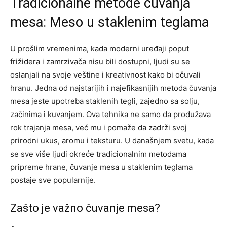
Tradicionalne metode čuvanja
mesa: Meso u staklenim teglama
U prošlim vremenima, kada moderni uređaji poput
frižidera i zamrzivača nisu bili dostupni, ljudi su se
oslanjali na svoje veštine i kreativnost kako bi očuvali
hranu. Jedna od najstarijih i najefikasnijih metoda čuvanja
mesa jeste upotreba staklenih tegli, zajedno sa solju,
začinima i kuvanjem. Ova tehnika ne samo da produžava
rok trajanja mesa, već mu i pomaže da zadrži svoj
prirodni ukus, aromu i teksturu. U današnjem svetu, kada
se sve više ljudi okreće tradicionalnim metodama
pripreme hrane, čuvanje mesa u staklenim teglama
postaje sve popularnije.
Zašto je važno čuvanje mesa?