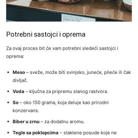
Potrebni sastojci i oprema
Za ovaj proces bit će vam potrebni sledeći sastojci i
oprema:
Meso
– sveže, može biti svinjsko, juneće, pileće ili čak
divljač.
Voda
– ključna za pripremu slanog rastvora.
So
– oko 150 grama, koja deluje kao prirodni
konzervans.
Biber u zrnu
– za dodatnu aromu.
Tegle sa poklopcima
– staklene posude koje ne