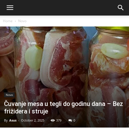
Home
Novo
Novo
Čuvanje mesa u tegli do godinu dana – Bez
frižidera i struje
By
Asus
-
October 2, 2025
379
0