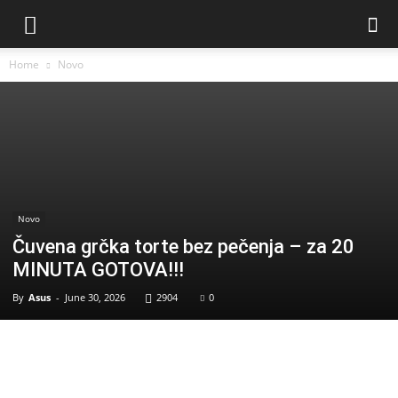
Home
Novo
Novo
Čuvena grčka torte bez pečenja – za 20
MINUTA GOTOVA!!!
By
Asus
-
June 30, 2026
2904
0