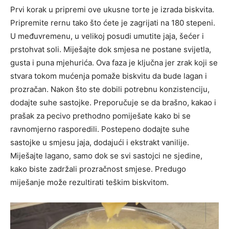
Prvi korak u pripremi ove ukusne torte je izrada biskvita.
Pripremite rernu tako što ćete je zagrijati na 180 stepeni.
U međuvremenu, u velikoj posudi umutite jaja, šećer i
prstohvat soli. Miješajte dok smjesa ne postane svijetla,
gusta i puna mjehurića. Ova faza je ključna jer zrak koji se
stvara tokom mućenja pomaže biskvitu da bude lagan i
prozračan. Nakon što ste dobili potrebnu konzistenciju,
dodajte suhe sastojke. Preporučuje se da brašno, kakao i
prašak za pecivo prethodno pomiješate kako bi se
ravnomjerno rasporedili. Postepeno dodajte suhe
sastojke u smjesu jaja, dodajući i ekstrakt vanilije.
Miješajte lagano, samo dok se svi sastojci ne sjedine,
kako biste zadržali prozračnost smjese. Predugo
miješanje može rezultirati teškim biskvitom.