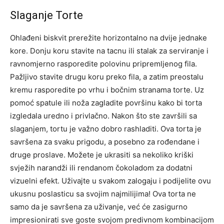
Slaganje Torte
Ohlađeni biskvit prerežite horizontalno na dvije jednake
kore. Donju koru stavite na tacnu ili stalak za serviranje i
ravnomjerno rasporedite polovinu pripremljenog fila.
Pažljivo stavite drugu koru preko fila, a zatim preostalu
kremu rasporedite po vrhu i bočnim stranama torte.
Uz
pomoć spatule ili noža zagladite površinu kako bi torta
izgledala uredno i privlačno.
Nakon što ste završili sa
slaganjem, tortu je važno dobro rashladiti. Ova torta je
savršena za svaku prigodu, a posebno za rođendane i
druge proslave. Možete je ukrasiti sa nekoliko kriški
svježih narandži ili rendanom čokoladom za dodatni
vizuelni efekt.
Uživajte u svakom zalogaju i podijelite ovu
ukusnu poslasticu sa svojim najmilijima! Ova torta ne
samo da je savršena za uživanje, već će zasigurno
impresionirati sve goste svojom predivnom kombinacijom