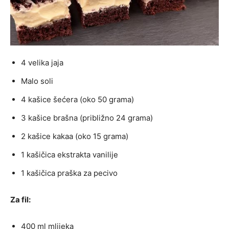
4 velika jaja
Malo soli
4 kašice šećera (oko 50 grama)
3 kašice brašna (približno 24 grama)
2 kašice kakaa (oko 15 grama)
1 kašičica ekstrakta vanilije
1 kašičica praška za pecivo
Za fil:
400 ml mlijeka