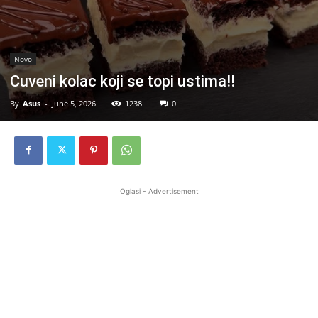
Novo
Cuveni kolac koji se topi ustima!!
By
Asus
-
June 5, 2026
1238
0
Oglasi - Advertisement