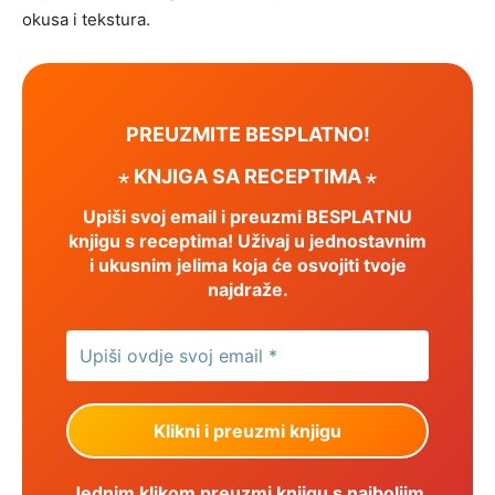
okusa i tekstura.
PREUZMITE BESPLATNO!
⋆ KNJIGA SA RECEPTIMA ⋆
Upiši svoj email i preuzmi BESPLATNU
knjigu s receptima! Uživaj u jednostavnim
i ukusnim jelima koja će osvojiti tvoje
najdraže.
Jednim klikom preuzmi knjigu s najboljim