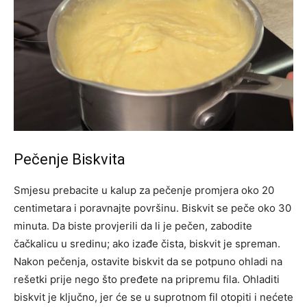
Pečenje Biskvita
Smjesu prebacite u kalup za pečenje promjera oko 20
centimetara i poravnajte površinu. Biskvit se peče oko 30
minuta. Da biste provjerili da li je pečen, zabodite
čačkalicu u sredinu; ako izađe čista, biskvit je spreman.
Nakon pečenja, ostavite biskvit da se potpuno ohladi na
rešetki prije nego što pređete na pripremu fila. Ohladiti
biskvit je ključno, jer će se u suprotnom fil otopiti i nećete