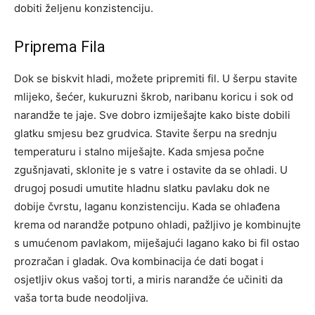
dobiti željenu konzistenciju.
Priprema Fila
Dok se biskvit hladi, možete pripremiti fil. U šerpu stavite
mlijeko, šećer, kukuruzni škrob, naribanu koricu i sok od
narandže te jaje. Sve dobro izmiješajte kako biste dobili
glatku smjesu bez grudvica. Stavite šerpu na srednju
temperaturu i stalno miješajte.
Kada smjesa počne
zgušnjavati, sklonite je s vatre i ostavite da se ohladi.
U
drugoj posudi umutite hladnu slatku pavlaku dok ne
dobije čvrstu, laganu konzistenciju. Kada se ohlađena
krema od narandže potpuno ohladi, pažljivo je kombinujte
s umućenom pavlakom, miješajući lagano kako bi fil ostao
prozračan i gladak.
Ova kombinacija će dati bogat i
osjetljiv okus vašoj torti, a miris narandže će učiniti da
vaša torta bude neodoljiva.