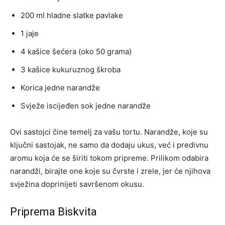
200 ml hladne slatke pavlake
1 jaje
4 kašice šećera (oko 50 grama)
3 kašice kukuruznog škroba
Korica jedne narandže
Svježe iscijeđen sok jedne narandže
Ovi sastojci čine temelj za vašu tortu. Narandže, koje su
ključni sastojak, ne samo da dodaju ukus, već i predivnu
aromu koja će se širiti tokom pripreme. Prilikom odabira
narandži, birajte one koje su čvrste i zrele, jer će njihova
svježina doprinijeti savršenom okusu.
Priprema Biskvita