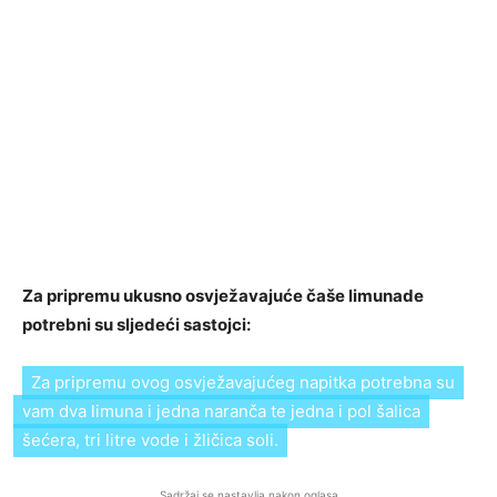
Za pripremu ukusno osvježavajuće čaše limunade
potrebni su sljedeći sastojci:
Za pripremu ovog osvježavajućeg napitka potrebna su
vam dva limuna i jedna naranča te jedna i pol šalica
šećera, tri litre vode i žličica soli.
Sadržaj se nastavlja nakon oglasa