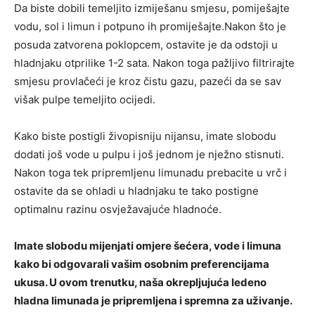
Da biste dobili temeljito izmiješanu smjesu, pomiješajte
vodu, sol i limun i potpuno ih promiješajte.Nakon što je
posuda zatvorena poklopcem, ostavite je da odstoji u
hladnjaku otprilike 1-2 sata. Nakon toga pažljivo filtrirajte
smjesu provlačeći je kroz čistu gazu, pazeći da se sav
višak pulpe temeljito ocijedi.
Kako biste postigli živopisniju nijansu, imate slobodu
dodati još vode u pulpu i još jednom je nježno stisnuti.
Nakon toga tek pripremljenu limunadu prebacite u vrč i
ostavite da se ohladi u hladnjaku te tako postigne
optimalnu razinu osvježavajuće hladnoće.
Imate slobodu mijenjati omjere šećera, vode i limuna
kako bi odgovarali vašim osobnim preferencijama
ukusa. U ovom trenutku, naša okrepljujuća ledeno
hladna limunada je pripremljena i spremna za uživanje.