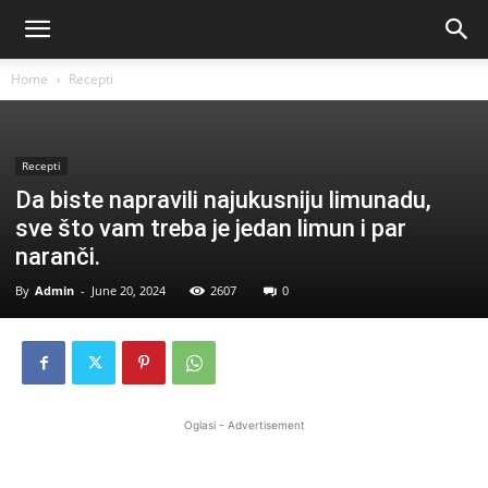
Home
Recepti
Recepti
Da biste napravili najukusniju limunadu,
sve što vam treba je jedan limun i par
naranči.
By
Admin
-
June 20, 2024
2607
0
Oglasi - Advertisement