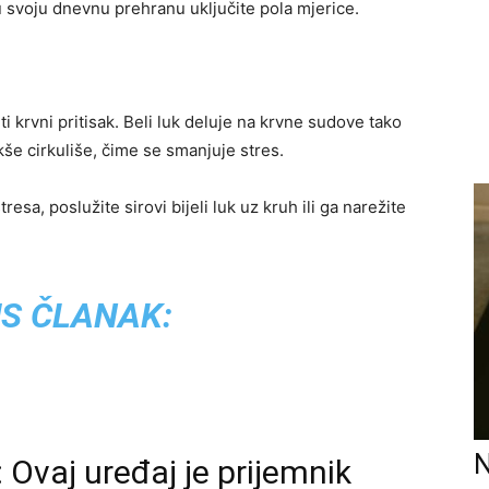
 u svoju dnevnu prehranu uključite pola mjerice.
 krvni pritisak. Beli luk deluje na krvne sudove tako
akše cirkuliše, čime se smanjuje stres.
esa, poslužite sirovi bijeli luk uz kruh ili ga narežite
S ČLANAK:
N
: Ovaj uređaj je prijemnik