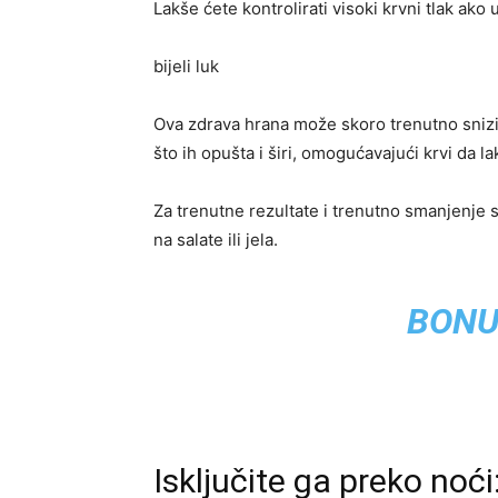
Lakše ćete kontrolirati visoki krvni tlak ako
bijeli luk
Ova zdrava hrana može skoro trenutno sniziti
što ih opušta i širi, omogućavajući krvi da l
Za trenutne rezultate i trenutno smanjenje str
na salate ili jela.
BONU
Isključite ga preko noći