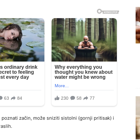
poznati začin, može sniziti sistolni (gornji pritisak) i
raslih.