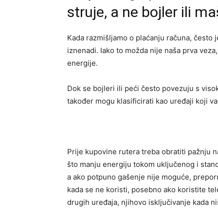
struje, a ne bojler ili 
Kada razmišljamo o plaćanju računa, često je
iznenadi. Iako to možda nije naša prva veza
energije.
Dok se bojleri ili peći često povezuju s vis
također mogu klasificirati kao uređaji koji 
Prije kupovine rutera treba obratiti pažnju n
što manju energiju tokom uključenog i stand
a ako potpuno gašenje nije moguće, preporu
kada se ne koristi, posebno ako koristite tel
drugih uređaja, njihovo isključivanje kada 