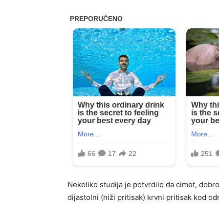
Nekoliko studija je potvrdilo da cimet, dobro 
dijastolni (niži pritisak) krvni pritisak kod od