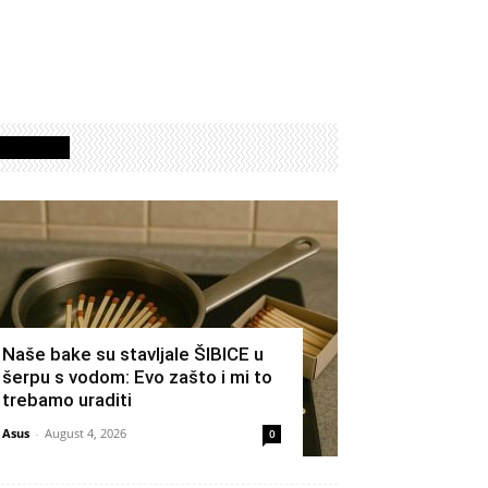
Izdvojeno
Naše bake su stavljale ŠIBICE u
šerpu s vodom: Evo zašto i mi to
trebamo uraditi
Asus
-
August 4, 2026
0