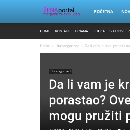
Zena
POČETNA
NO
HOME
KONTAKT
O NAMA
POLICA PRIVATNOSTI I 
Portal
Home
Uncategorized
Da li vam je krvni pritisak 
Uncategorized
Da li vam je k
porastao? Ove
mogu pružiti
By
Admin
-
January 7, 2024
9060
0