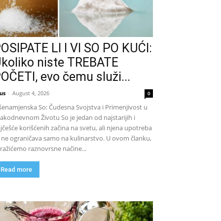
OSIPATE LI I VI SO PO KUĆI:
koliko niste TREBATE
OČETI, evo čemu služi...
us
-
August 4, 2026
0
šenamjenska So: Čudesna Svojstva i Primenjivost u
akodnevnom Životu So je jedan od najstarijih i
jčešće korišćenih začina na svetu, ali njena upotreba
 ne ograničava samo na kulinarstvo. U ovom članku,
tražićemo raznovrsne načine...
Read more