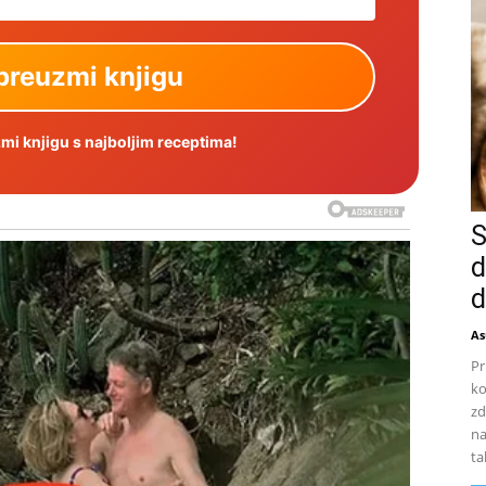
i knjigu s najboljim receptima!
S
d
d
As
Pr
ko
zd
na
ta