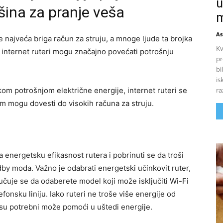
u
mašina za pranje veša
m
As
 najveća briga račun za struju, a mnoge ljude ta brojka
Kv
, internet ruteri mogu značajno povećati potrošnju
pr
bi
is
ra
okom potrošnjom električne energije, internet ruteri se
vam mogu dovesti do visokih računa za struju.
a energetsku efikasnost rutera i pobrinuti se da troši
by moda. Važno je odabrati energetski učinkovit ruter,
čuje se da odaberete model koji može isključiti Wi-Fi
efonsku liniju. Iako ruteri ne troše više energije od
nisu potrebni može pomoći u uštedi energije.