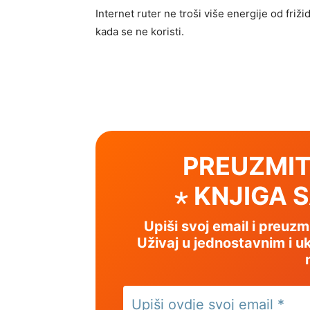
Internet ruter ne troši više energije od frižid
kada se ne koristi.
PREUZMIT
⋆ KNJIGA 
Upiši svoj email i preuz
Uživaj u jednostavnim i uk