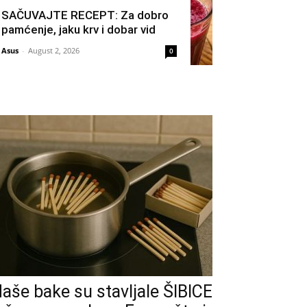
SAČUVAJTE RECEPT: Za dobro
pamćenje, jaku krv i dobar vid
Asus
-
August 2, 2026
0
aše bake su stavljale ŠIBICE