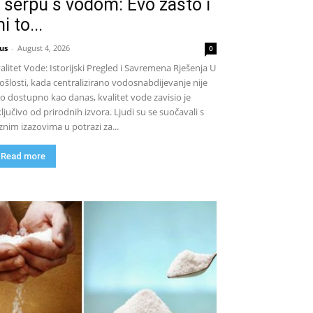
 šerpu s vodom: Evo zašto i
i to...
us
-
August 4, 2026
0
alitet Vode: Istorijski Pregled i Savremena Rješenja U
ošlosti, kada centralizirano vodosnabdijevanje nije
lo dostupno kao danas, kvalitet vode zavisio je
ključivo od prirodnih izvora. Ljudi su se suočavali s
znim izazovima u potrazi za...
Read more