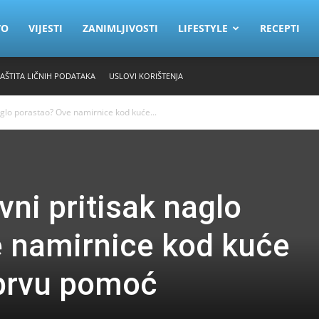
VO
VIJESTI
ZANIMLJIVOSTI
LIFESTYLE
RECEPTI
ZAŠTITA LIČNIH PODATAKA
USLOVI KORIŠTENJA
naglo porastao? Ove namirnice kod kuće...
rvni pritisak naglo
 namirnice kod kuće
 prvu pomoć