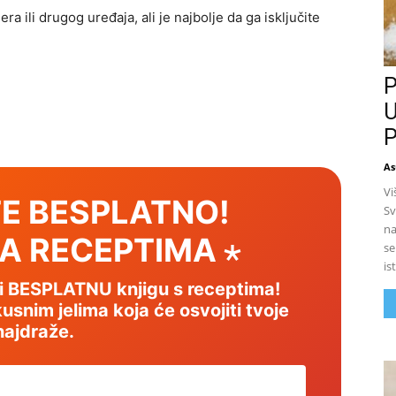
era ili drugog uređaja, ali je najbolje da ga isključite
P
U
P
As
Vi
E BESPLATNO!
Sv
na
SA RECEPTIMA ⋆
se
is
mi BESPLATNU knjigu s receptima!
usnim jelima koja će osvojiti tvoje
najdraže.