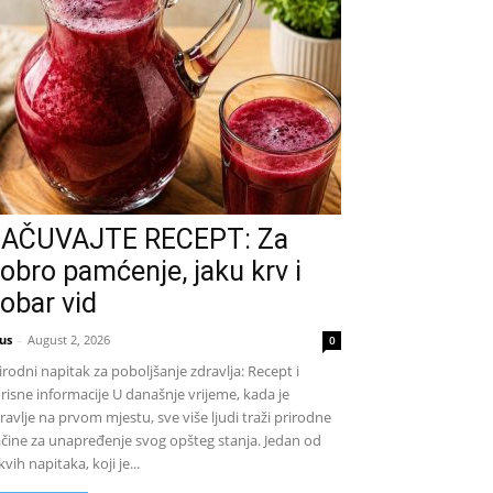
AČUVAJTE RECEPT: Za
obro pamćenje, jaku krv i
obar vid
us
-
August 2, 2026
0
irodni napitak za poboljšanje zdravlja: Recept i
risne informacije U današnje vrijeme, kada je
ravlje na prvom mjestu, sve više ljudi traži prirodne
čine za unapređenje svog opšteg stanja. Jedan od
kvih napitaka, koji je...