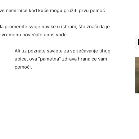
 Ove namirnice kod kuće mogu pružiti prvu pomoć
da promenite svoje navike u ishrani, što znači da je
istovremeno povećate unos vode.
Ali uz poznate savjete za sprječavanje tihog
ubice, ova “pametna” zdrava hrana će vam
pomoći.