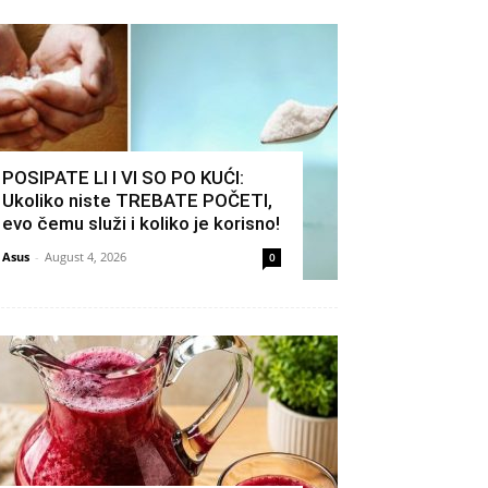
POSIPATE LI I VI SO PO KUĆI:
Ukoliko niste TREBATE POČETI,
evo čemu služi i koliko je korisno!
Asus
-
August 4, 2026
0