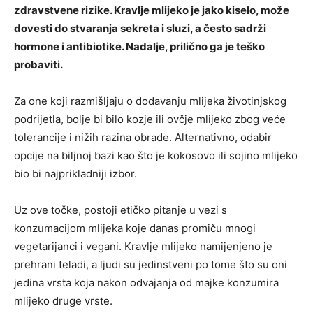
zdravstvene rizike. Kravlje mlijeko je jako kiselo, može
dovesti do stvaranja sekreta i sluzi, a često sadrži
hormone i antibiotike. Nadalje, prilično ga je teško
probaviti.
Za one koji razmišljaju o dodavanju mlijeka životinjskog
podrijetla, bolje bi bilo kozje ili ovčje mlijeko zbog veće
tolerancije i nižih razina obrade. Alternativno, odabir
opcije na biljnoj bazi kao što je kokosovo ili sojino mlijeko
bio bi najprikladniji izbor.
Uz ove točke, postoji etičko pitanje u vezi s
konzumacijom mlijeka koje danas promiču mnogi
vegetarijanci i vegani. Kravlje mlijeko namijenjeno je
prehrani teladi, a ljudi su jedinstveni po tome što su oni
jedina vrsta koja nakon odvajanja od majke konzumira
mlijeko druge vrste.