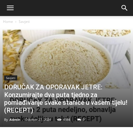
Home
Savjeti
Savjeti
DORUČAK ZA OPORAVAK JETRE:
Konzumirajte dva puta tjedno za
pomlađivanje svake stanice u vašem tijelu!
(RECEPT)
By
Admin
-
October 27, 2024
4384
0