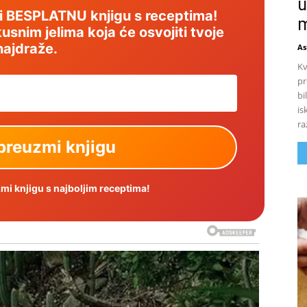
u
mi BESPLATNU knjigu s receptima!
m
usnim jelima koja će osvojiti tvoje
najdraže.
As
Kv
pr
bi
is
ra
i knjigu s najboljim receptima!