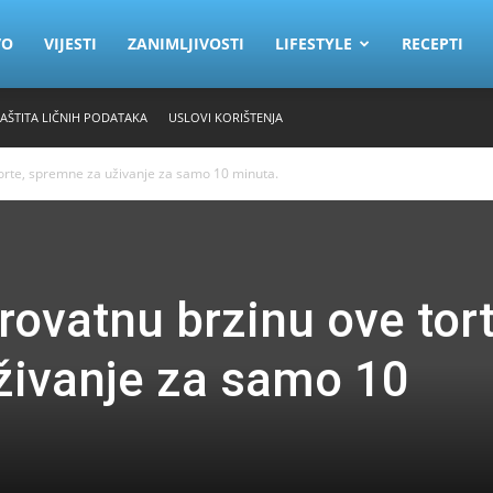
VO
VIJESTI
ZANIMLJIVOSTI
LIFESTYLE
RECEPTI
ZAŠTITA LIČNIH PODATAKA
USLOVI KORIŠTENJA
torte, spremne za uživanje za samo 10 minuta.
rovatnu brzinu ove tort
živanje za samo 10