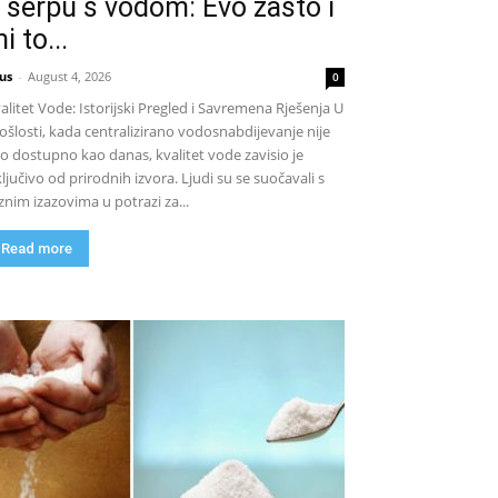
 šerpu s vodom: Evo zašto i
i to...
us
-
August 4, 2026
0
alitet Vode: Istorijski Pregled i Savremena Rješenja U
ošlosti, kada centralizirano vodosnabdijevanje nije
lo dostupno kao danas, kvalitet vode zavisio je
ključivo od prirodnih izvora. Ljudi su se suočavali s
znim izazovima u potrazi za...
Read more