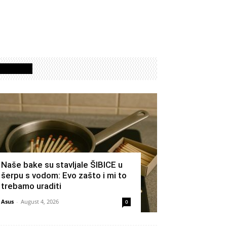
Izdvojeno
Naše bake su stavljale ŠIBICE u
šerpu s vodom: Evo zašto i mi to
trebamo uraditi
Asus
-
August 4, 2026
0