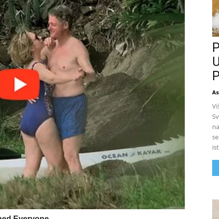
P
U
P
As
Vi
Sv
na
se
is