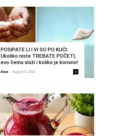
POSIPATE LI I VI SO PO KUĆI:
Ukoliko niste TREBATE POČETI,
evo čemu služi i koliko je korisno!
Asus
-
August 4, 2026
0