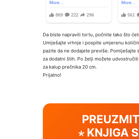
Da biste napravili tortu, počnite tako što će
Umiješajte vrhnje i pospite umjerenu količinu
pazite da ne dodajete previše. Pomiješajte sv
za dodatni štih. Po želji možete udvostruči
za kalup prečnika 20 cm.
Prijatno!
PREUZMIT
⋆ KNJIGA 