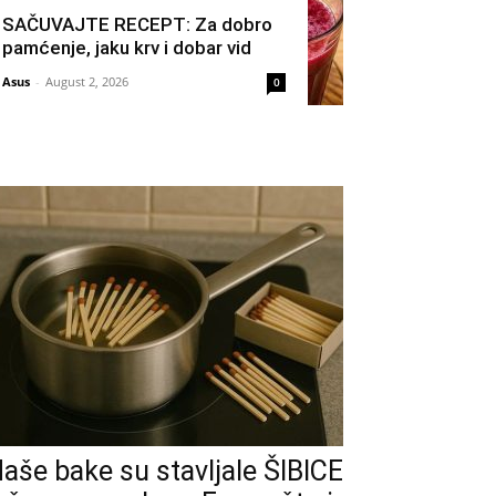
SAČUVAJTE RECEPT: Za dobro
pamćenje, jaku krv i dobar vid
Asus
-
August 2, 2026
0
aše bake su stavljale ŠIBICE