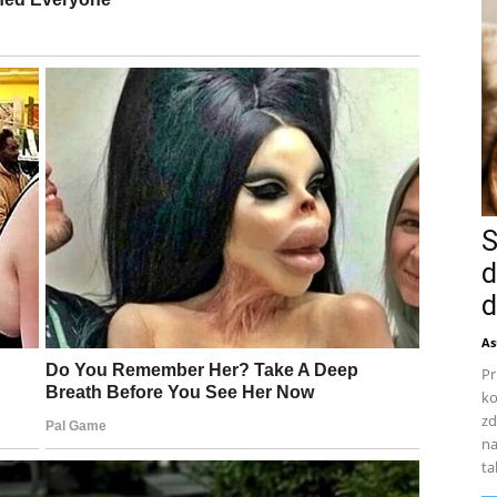
S
d
d
As
Pr
ko
zd
na
ta