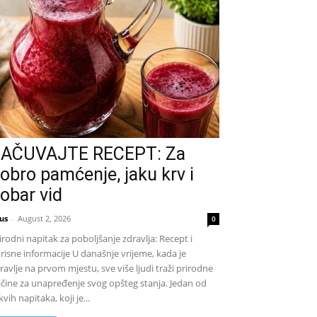
AČUVAJTE RECEPT: Za
obro pamćenje, jaku krv i
obar vid
us
-
August 2, 2026
0
irodni napitak za poboljšanje zdravlja: Recept i
risne informacije U današnje vrijeme, kada je
ravlje na prvom mjestu, sve više ljudi traži prirodne
čine za unapređenje svog opšteg stanja. Jedan od
kvih napitaka, koji je...