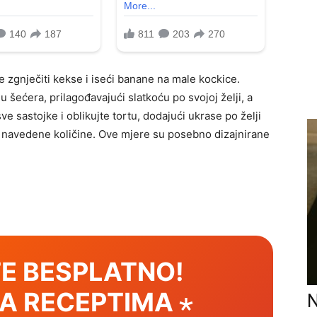
te zgnječiti kekse i iseći banane na male kockice.
 šećera, prilagođavajući slatkoću po svojoj želji, a
e sastojke i oblikujte tortu, dodajući ukrase po želji
ti navedene količine. Ove mjere su posebno dizajnirane
E BESPLATNO!
SA RECEPTIMA ⋆
N