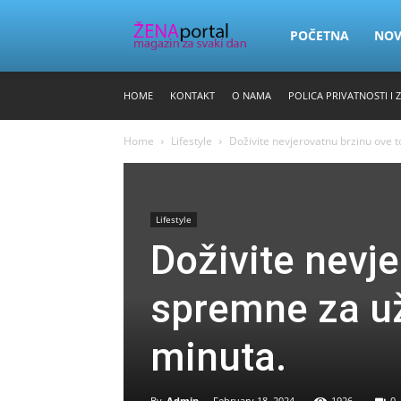
Zena
POČETNA
NO
HOME
KONTAKT
O NAMA
POLICA PRIVATNOSTI I 
Portal
Home
Lifestyle
Doživite nevjerovatnu brzinu ove 
Lifestyle
Doživite nevje
spremne za u
minuta.
By
Admin
-
February 18, 2024
1926
0