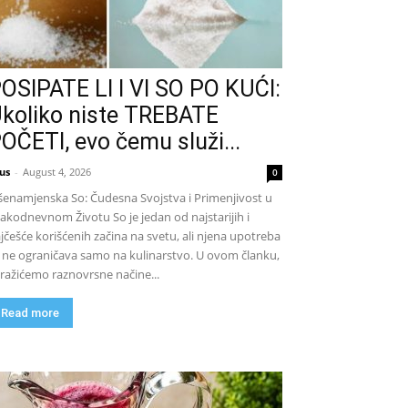
OSIPATE LI I VI SO PO KUĆI:
koliko niste TREBATE
OČETI, evo čemu služi...
us
-
August 4, 2026
0
šenamjenska So: Čudesna Svojstva i Primenjivost u
akodnevnom Životu So je jedan od najstarijih i
jčešće korišćenih začina na svetu, ali njena upotreba
 ne ograničava samo na kulinarstvo. U ovom članku,
tražićemo raznovrsne načine...
Read more