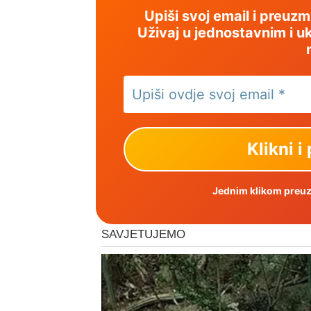
Upiši svoj email i preuz
Uživaj u jednostavnim i uk
Jednim klikom preuzm