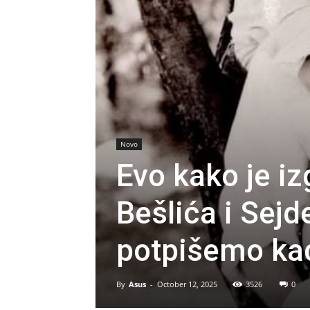
Novo
Evo kako je iz
Bešlića i Sejd
potpišemo ka
By
Asus
-
October 12, 2025
3526
0