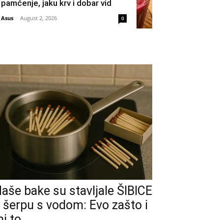
pamćenje, jaku krv i dobar vid
Asus
-
August 2, 2026
0
aše bake su stavljale ŠIBICE
 šerpu s vodom: Evo zašto i
i to...