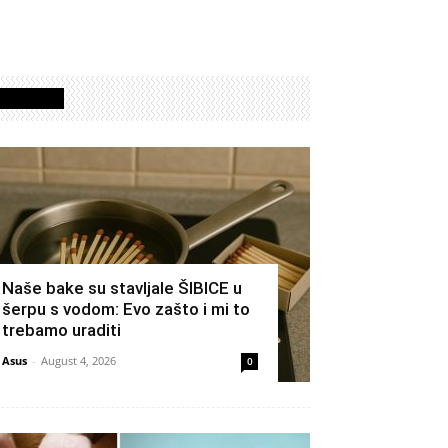
Izdvojeno
Naše bake su stavljale ŠIBICE u
šerpu s vodom: Evo zašto i mi to
trebamo uraditi
Asus
-
August 4, 2026
0