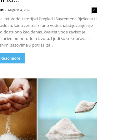
us
-
August 4, 2026
0
alitet Vode: Istorijski Pregled i Savremena Rješenja U
ošlosti, kada centralizirano vodosnabdijevanje nije
lo dostupno kao danas, kvalitet vode zavisio je
ključivo od prirodnih izvora. Ljudi su se suočavali s
znim izazovima u potrazi za...
Read more