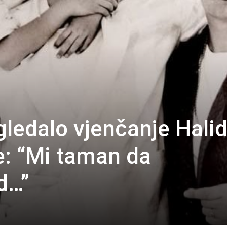
gledalo vjenčanje Hali
e: “Mi taman da
d…”