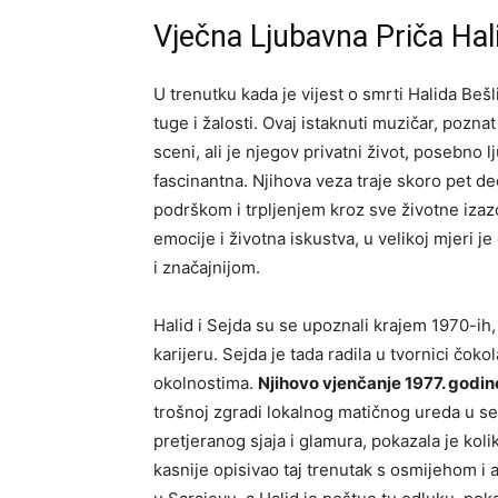
Vječna Ljubavna Priča Hali
U trenutku kada je vijest o smrti Halida Bešl
tuge i žalosti. Ovaj istaknuti muzičar, pozna
sceni, ali je njegov privatni život, posebno
fascinantna. Njihova veza traje skoro pet dec
podrškom i trpljenjem kroz sve životne izaz
emocije i životna iskustva, u velikoj mjeri je
i značajnijom.
Halid i Sejda su se upoznali krajem 1970-ih,
karijeru. Sejda je tada radila u tvornici čok
okolnostima.
Njihovo vjenčanje 1977. godin
trošnoj zgradi lokalnog matičnog ureda u s
pretjeranog sjaja i glamura, pokazala je kol
kasnije opisivao taj trenutak s osmijehom i