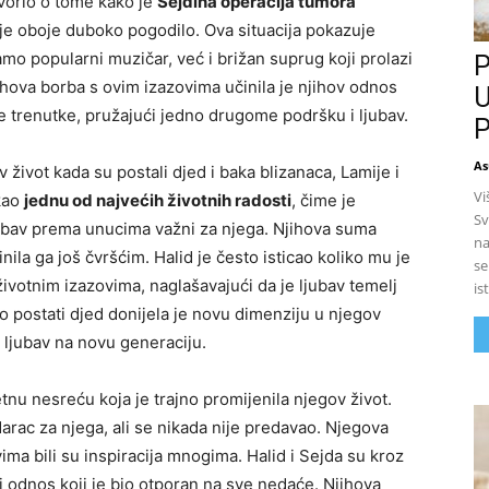
vorio o tome kako je
Sejdina operacija tumora
e oboje duboko pogodilo. Ova situacija pokazuje
samo popularni muzičar, već i brižan suprug koji prolazi
P
hova borba s ovim izazovima učinila je njihov odnos
U
ne trenutke, pružajući jedno drugome podršku i ljubav.
P
As
 život kada su postali djed i baka blizanaca, Lamije i
Vi
 kao
jednu od najvećih životnih radosti
, čime je
Sv
jubav prema unucima važni za njega. Njihova suma
na
inila ga još čvršćim. Halid je često isticao koliko mu je
se
ivotnim izazovima, naglašavajući da je ljubav temelj
is
o postati djed donijela je novu dimenziju u njegov
i ljubav na novu generaciju.
tnu nesreću koja je trajno promijenila njegov život.
darac za njega, ali se nikada nije predavao. Njegova
ima bili su inspiracija mnogima. Halid i Sejda su kroz
i odnos koji je bio otporan na sve nedaće. Njihova