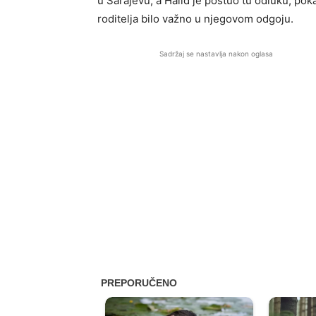
u Sarajevu, a Halid je poštuo tu odluku, poka
roditelja bilo važno u njegovom odgoju.
Sadržaj se nastavlja nakon oglasa