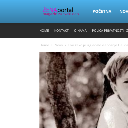
Zena
POČETNA
NO
HOME
KONTAKT
O NAMA
POLICA PRIVATNOSTI I 
Portal
Home
Novo
Evo kako je izgledalo vjenčanje Halida