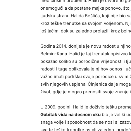
medicinskih problema. Halid je otvoreno go
onemogućila da postane majka ponovo, što j
ljudsku stranu Halida Bešlića, koji nije bio 
kroz teške trenutke sa svojom voljenom. Nji
još jačim, dok su zajedno prolazili kroz bol
Godina 2014. donijela je novu radost u njihov
Belmin-Kana. Halid je taj trenutak opisivao
pokazao koliko su porodične vrijednosti i l
radosti i tuge oblikovala je njihov odnos i uč
važno imati podršku svoje porodice u svim ž
svih njegovih uspjeha. Činjenica da je moga
život, gdje je mogao prenositi svoje znanje 
U 2009. godini, Halid je doživio tešku prome
Gubitak vida na desnom oku
bio je veliki u
snaga volje i sposobnost da se nosi s izazov
sve te teške trenutke ostali zajedno, gradeć