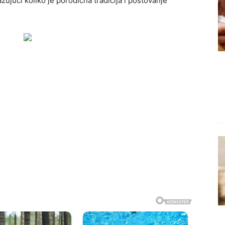
zujući koliko je porodična tradicija i poštovanje