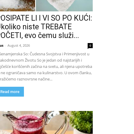
OSIPATE LI I VI SO PO KUĆI:
koliko niste TREBATE
OČETI, evo čemu služi...
us
-
August 4, 2026
0
šenamjenska So: Čudesna Svojstva i Primenjivost u
akodnevnom Životu So je jedan od najstarijih i
jčešće korišćenih začina na svetu, ali njena upotreba
 ne ograničava samo na kulinarstvo. U ovom članku,
tražićemo raznovrsne načine...
Read more