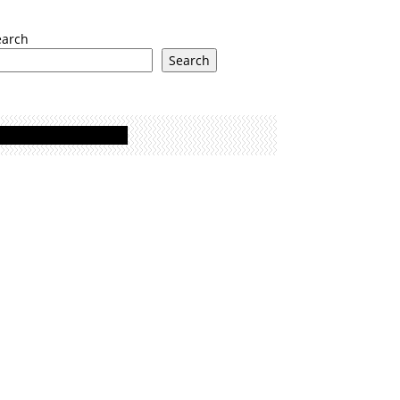
earch
Search
Oglasi - Advertisement