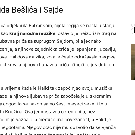
da Bešlića i Sejde
ića odjeknula Balkansom, cijela regija se našla u stanju
t kao
kralj narodne muzike
, ostavio je neizbrisiv trag na
 ljubavna priča sa suprugom Sejdom, bila jednako
enija, a njihova zajednička priča je ispunjena ljubavlju,
ove. Halidova muzika, koja je često odražavala njegove
 oblikovala njihovu ljubavnu priču, čineći je još dubljom
 u vrijeme kada je Halid tek započinjao svoju muzičku
olade, a njihova ljubavna priča započela je u skromnim
e
dogodilo se nakon samo šest mjeseci veze, i to u
elu Knežina. Ova jednostavna ceremonija, bez
iko im je važna bila međusobna povezanost, a Halid je
 anegdotama. Njegov otac nije mu dozvolio da se vjenča