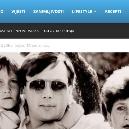
VO
VIJESTI
ZANIMLJIVOSTI
LIFESTYLE
RECEPTI
ZAŠTITA LIČNIH PODATAKA
USLOVI KORIŠTENJA
 Bešlića i Sejde: “Mi taman da...