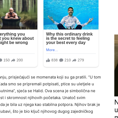
nju, prisjećajući se momenata koji su ga pratili. “U tom
ada smo se pripremali potpisati, ptice su uletjele u
sutnima”, sjeća se Halid. Ova scena je simbolična ne
ost i skromnost njihovih početaka. Unatoč svim
N
da je bila uz njega kao stabilna potpora. Njihov brak je
u
bavi, što je bio ključ njihovog dugog zajedničkog
m