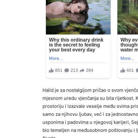
Halid je sa nostalgijom pričao o svom vjenča
mjesnom uredu vjenčanja su bila rijetkost. K
prostoriju i izazvale veselje među svima pri
samo za njihovu ljubav, već i za jednostavn
usponima i padovima u njegovoj karijeri, Sej
bio temeljen na međusobnom poštovanju i lju