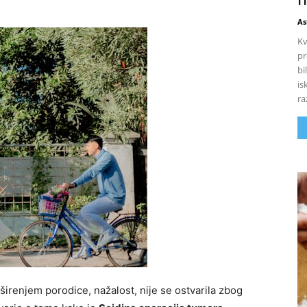
As
Kv
pr
bi
is
ra
oširenjem porodice, nažalost, nije se ostvarila zbog