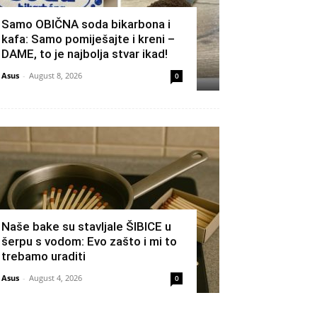
Samo OBIČNA soda bikarbona i
kafa: Samo pomiješajte i kreni –
DAME, to je najbolja stvar ikad!
Asus
-
August 8, 2026
0
Naše bake su stavljale ŠIBICE u
šerpu s vodom: Evo zašto i mi to
trebamo uraditi
Asus
-
August 4, 2026
0