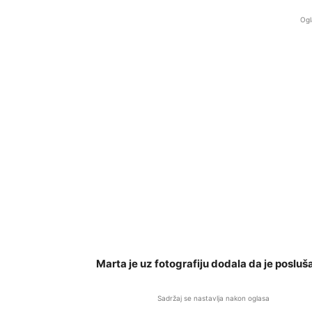
Ogl
Marta je uz fotografiju dodala da je poslu
Sadržaj se nastavlja nakon oglasa