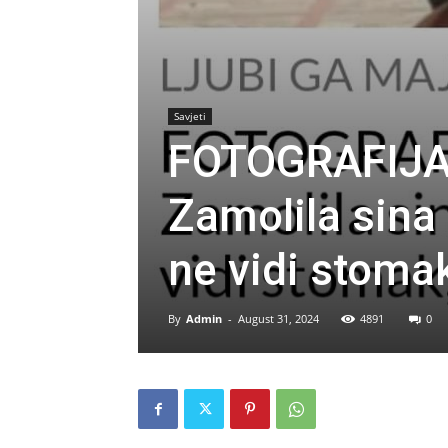
Savjeti
FOTOGRAFIJA
Zamolila sina d
ne vidi stom
By
Admin
-
August 31, 2024
4891
0