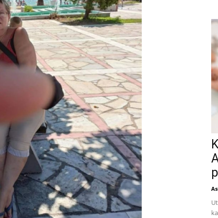
K
A
p
As
Ut
ka