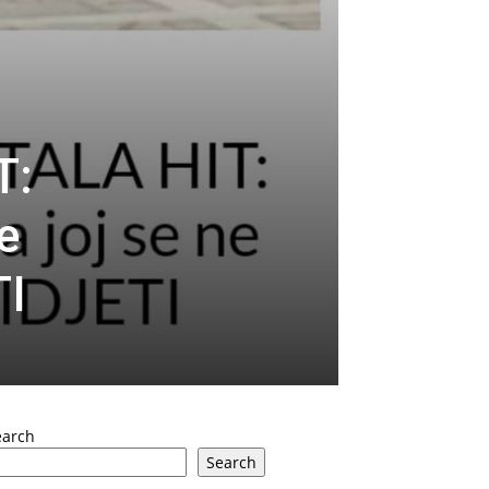
T:
se
TI
earch
Search