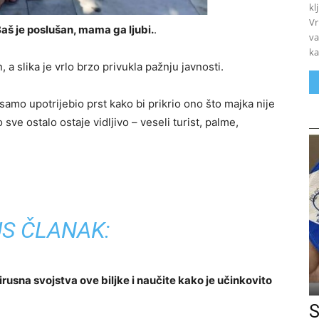
kl
Vr
Baš je poslušan, mama ga ljubi.
.
va
ka
 a slika je vrlo brzo privukla pažnju javnosti.
amo upotrijebio prst kako bi prikrio ono što majka nije
o sve ostalo ostaje vidljivo – veseli turist, palme,
S ČLANAK:
usna svojstva ove biljke i naučite kako je učinkovito
S