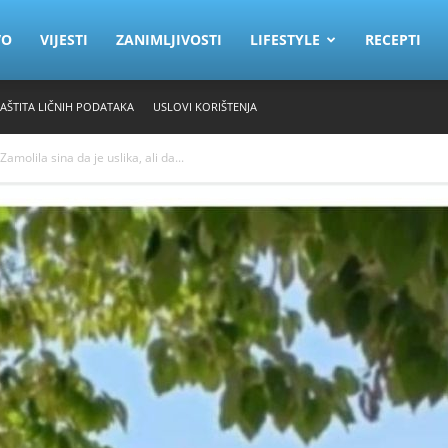
VO
VIJESTI
ZANIMLJIVOSTI
LIFESTYLE
RECEPTI
ZAŠTITA LIČNIH PODATAKA
USLOVI KORIŠTENJA
olila sina da je uslika, ali da...