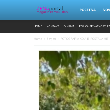
Zena
POČETNA
NO
HOME
KONTAKT
O NAMA
POLICA PRIVATNOSTI I 
Portal
Home
Savjeti
FOTOGRAFIJA KOJA JE POSTALA HIT: Zam