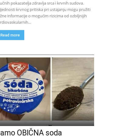
jučnih pokazatelja zdravlja srca i krvnih sudova.
ijednosti krvnog pritiska pri ustajanju mogu pružiti
žne informacije o mogućim rizicima od ozbiljnijih
rdiovaskularnih...
Read more
amo OBIČNA soda