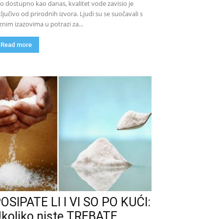
lo dostupno kao danas, kvalitet vode zavisio je
ključivo od prirodnih izvora. Ljudi su se suočavali s
znim izazovima u potrazi za...
Read more
OSIPATE LI I VI SO PO KUĆI:
koliko niste TREBATE