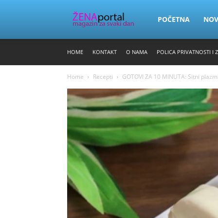
Zena
POČETNA
NO
HOME
KONTAKT
O NAMA
POLICA PRIVATNOSTI I 
Portal
Home
Recepti
GOTOVI ZA 10 MINUTA: Sitni plazma