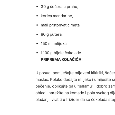
30 g šećera u prahu,
korica mandarine,
mali prstohvat cimeta,
80 g putera,
150 ml mlijeka
i 100 g bijele čokolade.
PRIPREMA KOLAČIĆA:
U posudi pomiješajte mljeveni kikiriki, šeće
maslac. Polako dodajte mlijeko i umijesite sm
pečenje, oblikujte ga u “salamu” i dobro zam
ohladi, narežite na komade i pola svakog dij
pladanj i vratiti u frižider da se čokolada 