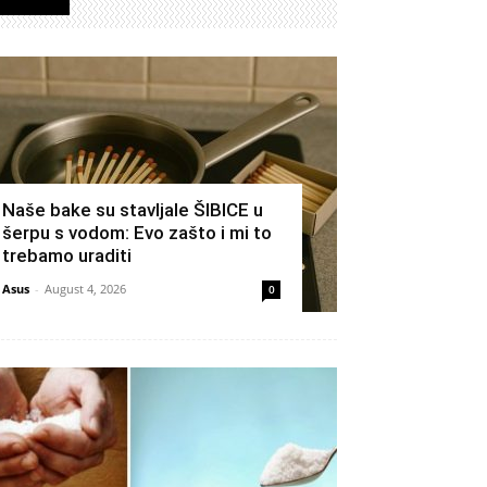
Izdvojeno
Naše bake su stavljale ŠIBICE u
šerpu s vodom: Evo zašto i mi to
trebamo uraditi
Asus
-
August 4, 2026
0