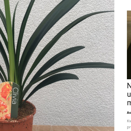
N
u
m
As
Kv
pr