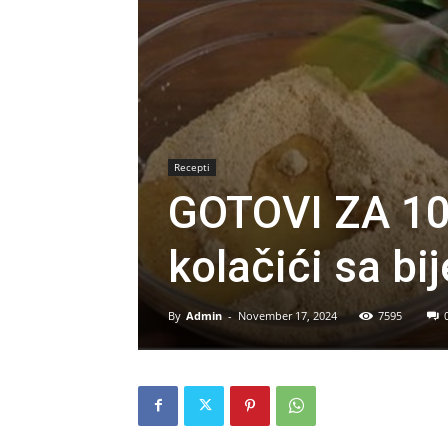
Recepti
GOTOVI ZA 10
kolačići sa b
By
Admin
-
November 17, 2024
7595