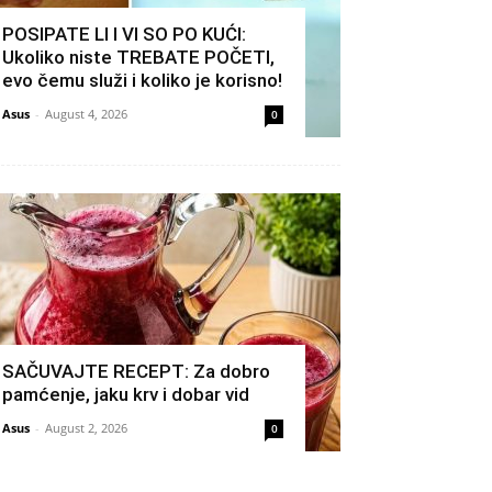
POSIPATE LI I VI SO PO KUĆI:
Ukoliko niste TREBATE POČETI,
evo čemu služi i koliko je korisno!
Asus
-
August 4, 2026
0
SAČUVAJTE RECEPT: Za dobro
pamćenje, jaku krv i dobar vid
Asus
-
August 2, 2026
0