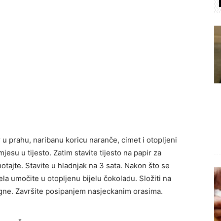
r u prahu, naribanu koricu naranče, cimet i otopljeni
jesu u tijesto. Zatim stavite tijesto na papir za
otajte. Stavite u hladnjak na 3 sata. Nakon što se
ela umočite u otopljenu bijelu čokoladu. Složiti na
stegne. Završite posipanjem nasjeckanim orasima.