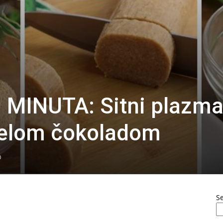
 MINUTA: Sitni plazm
ijelom čokoladom
0
S