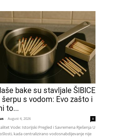
aše bake su stavljale ŠIBICE
 šerpu s vodom: Evo zašto i
i to...
us
-
August 4, 2026
0
alitet Vode: Istorijski Pregled i Savremena Rješenja U
ošlosti, kada centralizirano vodosnabdijevanje nije