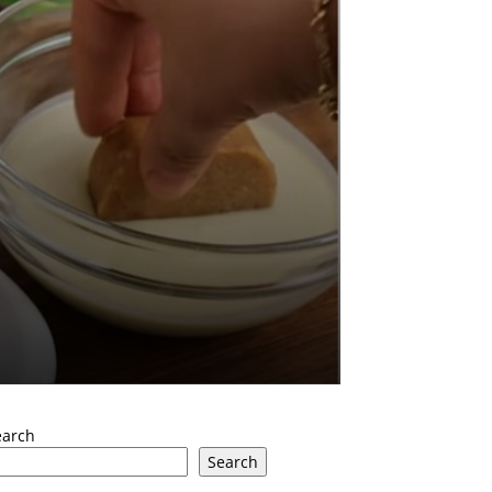
a
earch
Search