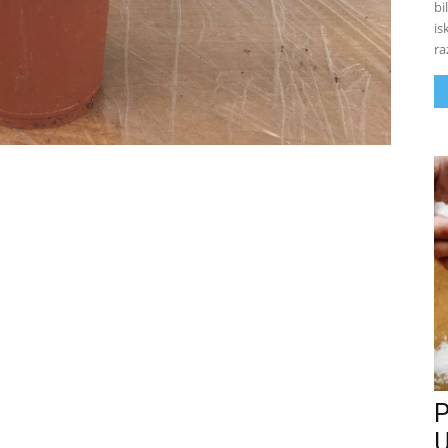
bi
is
ra
P
U