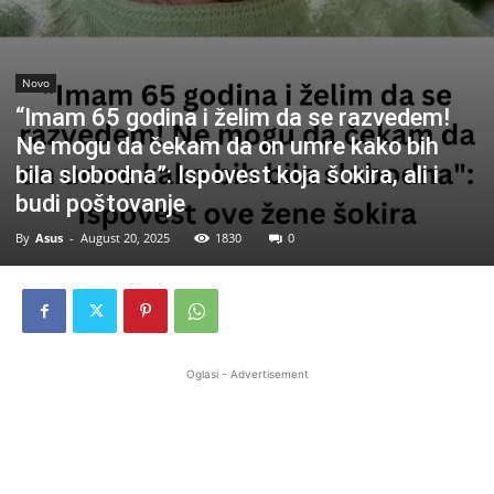
Novo
“Imam 65 godina i želim da se razvedem!
Ne mogu da čekam da on umre kako bih
bila slobodna”: Ispovest koja šokira, ali i
budi poštovanje
By
Asus
-
August 20, 2025
1830
0
Oglasi - Advertisement