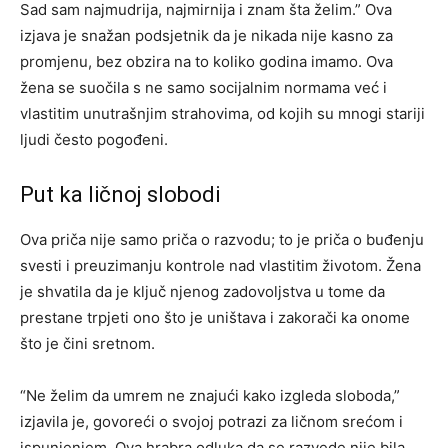
Sad sam najmudrija, najmirnija i znam šta želim.” Ova
izjava je snažan podsjetnik da je nikada nije kasno za
promjenu, bez obzira na to koliko godina imamo. Ova
žena se suočila s ne samo socijalnim normama već i
vlastitim unutrašnjim strahovima, od kojih su mnogi stariji
ljudi često pogođeni.
Put ka ličnoj slobodi
Ova priča nije samo priča o razvodu; to je priča o buđenju
svesti i preuzimanju kontrole nad vlastitim životom. Žena
je shvatila da je ključ njenog zadovoljstva u tome da
prestane trpjeti ono što je uništava i zakorači ka onome
što je čini sretnom.
“Ne želim da umrem ne znajući kako izgleda sloboda,”
izjavila je, govoreći o svojoj potrazi za ličnom srećom i
ispunjenjem. Ova hrabra odluka da se razvede nije bila