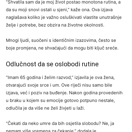
“Shvatila sam da je moj život postao monotona rutina, a
da su moji snovi ostali u sjeni,” kaže ona. Ova izjava
naglašava koliko je važno osluškivati vlastite unutrašnje
želje i potrebe, bez obzira na životne okolnosti.
Mnogi ljudi, suočeni s identičnim izazovima, često se
boje promjena, ne shvaćajući da mogu biti ključ sreće.
Odlučnost da se oslobodi rutine
“Imam 65 godina i želim razvod,” izjavila je ova žena,
otvarajući svoje srce i um. Ove riječi nisu samo bile
izjava, već i poziv na buđenje. Nakon godina provedenih
u braku u kojem su emocije gotovo potpuno nestale,
odlučila je da više ne želi živjeti u laži.
“Čekati da neko umre da bih osjetila slobodu? Ne, ja
nemam više vremena za čekanje,” dodala je,