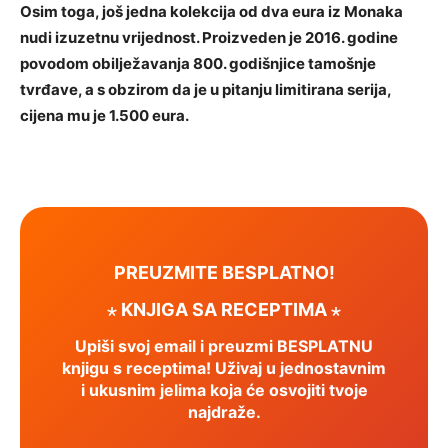
Osim toga, još jedna kolekcija od dva eura iz Monaka
nudi izuzetnu vrijednost. Proizveden je 2016. godine
povodom obilježavanja 800. godišnjice tamošnje
tvrđave, a s obzirom da je u pitanju limitirana serija,
cijena mu je 1.500 eura.
PREUZMITE BESPLATNO!
⋆ KNJIGA SA RECEPTIMA ⋆
Upiši svoj email i preuzmi BESPLATNU
knjigu s receptima! Uživaj u jednostavnim
i ukusnim jelima koja će osvojiti tvoje
najdraže.