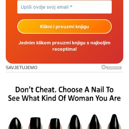
Jednim klikom preuzmi knjigu s najboljim
receptima!