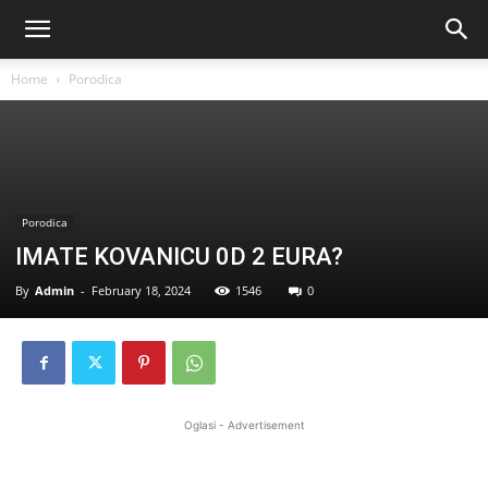
Home
Porodica
Porodica
IMATE KOVANICU 0D 2 EURA?
By
Admin
-
February 18, 2024
1546
0
Oglasi - Advertisement