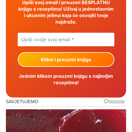
Upiši svoj email i preuzmi BESPLATNU
knjigu s receptima! Uživaj u jednostavnim
i ukusnim jelima koja će osvojiti tvoje
najdraže.
Jednim klikom preuzmi knjigu s najboljim
receptima!