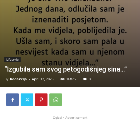
Lifestyle
“Izgubila sam svog petogodišnjeg sina…”
By
Redakcija
-
April 12, 2025
16875
0
Oglasi - Advertisement