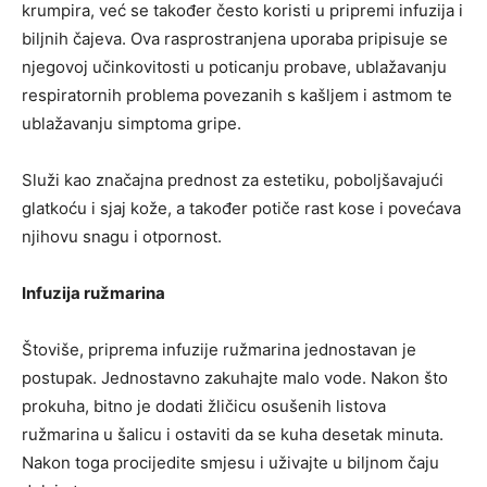
krumpira, već se također često koristi u pripremi infuzija i
biljnih čajeva. Ova rasprostranjena uporaba pripisuje se
njegovoj učinkovitosti u poticanju probave, ublažavanju
respiratornih problema povezanih s kašljem i astmom te
ublažavanju simptoma gripe.
Služi kao značajna prednost za estetiku, poboljšavajući
glatkoću i sjaj kože, a također potiče rast kose i povećava
njihovu snagu i otpornost.
Infuzija ružmarina
Štoviše, priprema infuzije ružmarina jednostavan je
postupak. Jednostavno zakuhajte malo vode. Nakon što
prokuha, bitno je dodati žličicu osušenih listova
ružmarina u šalicu i ostaviti da se kuha desetak minuta.
Nakon toga procijedite smjesu i uživajte u biljnom čaju