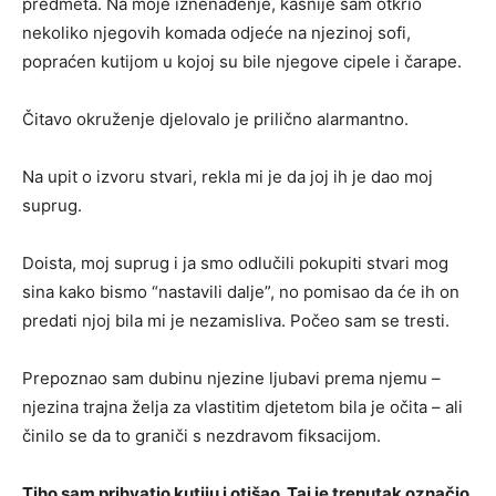
predmeta. Na moje iznenađenje, kasnije sam otkrio
nekoliko njegovih komada odjeće na njezinoj sofi,
popraćen kutijom u kojoj su bile njegove cipele i čarape.
Čitavo okruženje djelovalo je prilično alarmantno.
Na upit o izvoru stvari, rekla mi je da joj ih je dao moj
suprug.
Doista, moj suprug i ja smo odlučili pokupiti stvari mog
sina kako bismo “nastavili dalje”, no pomisao da će ih on
predati njoj bila mi je nezamisliva. Počeo sam se tresti.
Prepoznao sam dubinu njezine ljubavi prema njemu –
njezina trajna želja za vlastitim djetetom bila je očita – ali
činilo se da to graniči s nezdravom fiksacijom.
Tiho sam prihvatio kutiju i otišao. Taj je trenutak označio