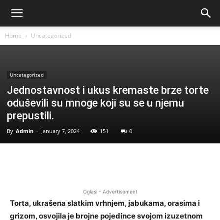
Home
Uncategorized
Uncategorized
Jednostavnost i ukus kremaste brze torte
oduševili su mnoge koji su se u njemu
prepustili.
By
Admin
-
January 7, 2024
151
0
Oglasi - Advertisement
Torta, ukrašena slatkim vrhnjem, jabukama, orasima i
grizom, osvojila je brojne pojedince svojom izuzetnom