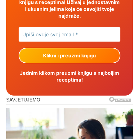
knjigu s receptima! Uživaj u jednostavnim
i ukusnim jelima koja će osvojiti tvoje
najdraže.
Jednim klikom preuzmi knjigu s najboljim
receptima!