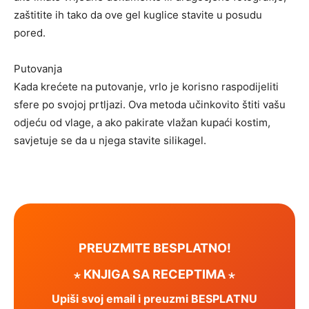
zaštitite ih tako da ove gel kuglice stavite u posudu
pored.
Putovanja
Kada krećete na putovanje, vrlo je korisno raspodijeliti
sfere po svojoj prtljazi. Ova metoda učinkovito štiti vašu
odjeću od vlage, a ako pakirate vlažan kupaći kostim,
savjetuje se da u njega stavite silikagel.
PREUZMITE BESPLATNO!
⋆ KNJIGA SA RECEPTIMA ⋆
Upiši svoj email i preuzmi BESPLATNU