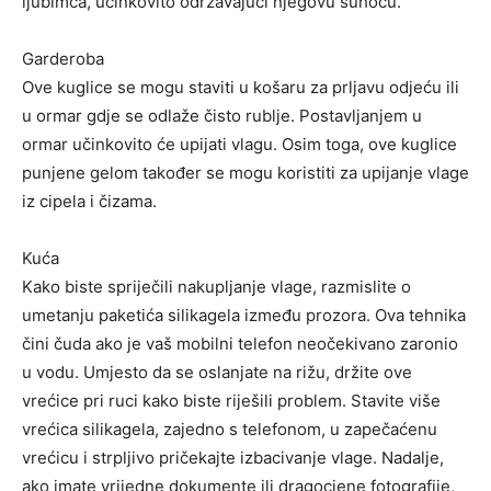
ljubimca, učinkovito održavajući njegovu suhoću.
Garderoba
Ove kuglice se mogu staviti u košaru za prljavu odjeću ili
u ormar gdje se odlaže čisto rublje. Postavljanjem u
ormar učinkovito će upijati vlagu. Osim toga, ove kuglice
punjene gelom također se mogu koristiti za upijanje vlage
iz cipela i čizama.
Kuća
Kako biste spriječili nakupljanje vlage, razmislite o
umetanju paketića silikagela između prozora. Ova tehnika
čini čuda ako je vaš mobilni telefon neočekivano zaronio
u vodu. Umjesto da se oslanjate na rižu, držite ove
vrećice pri ruci kako biste riješili problem. Stavite više
vrećica silikagela, zajedno s telefonom, u zapečaćenu
vrećicu i strpljivo pričekajte izbacivanje vlage. Nadalje,
ako imate vrijedne dokumente ili dragocjene fotografije,