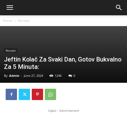
Home
Recepti
Recepti
Jeftin Kolač Za Svaki Dan, Gotov Bukvalno
Za 5 Minuta:
By
Admin
-
June 27, 2024
1246
0
Oglasi - Advertisement