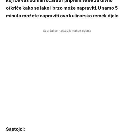
koji će vas odmah očarati i pripremite se za divno
otkriće kako se lako i brzo može napraviti. U samo 5
minuta možete napraviti ovo kulinarsko remek djelo.
Sadržaj se nastavlja nakon oglasa
Sastojci: