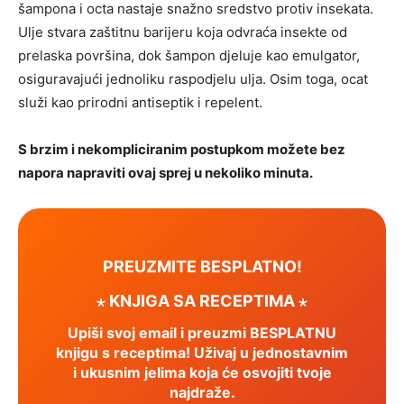
šampona i octa nastaje snažno sredstvo protiv insekata.
Ulje stvara zaštitnu barijeru koja odvraća insekte od
prelaska površina, dok šampon djeluje kao emulgator,
osiguravajući jednoliku raspodjelu ulja. Osim toga, ocat
služi kao prirodni antiseptik i repelent.
S brzim i nekompliciranim postupkom možete bez
napora napraviti ovaj sprej u nekoliko minuta.
PREUZMITE BESPLATNO!
⋆ KNJIGA SA RECEPTIMA ⋆
Upiši svoj email i preuzmi BESPLATNU
knjigu s receptima! Uživaj u jednostavnim
i ukusnim jelima koja će osvojiti tvoje
najdraže.