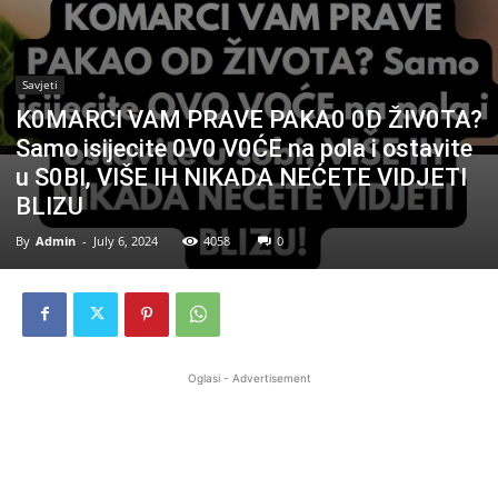
Savjeti
K0MARCI VAM PRAVE PAKA0 0D ŽIV0TA?
Samo isijecite 0V0 V0ĆE na pola i ostavite
u S0BI, VIŠE IH NIKADA NEĆETE VIDJETI
BLIZU
By
Admin
-
July 6, 2024
4058
0
Oglasi - Advertisement