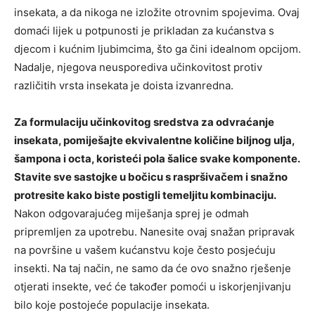
insekata, a da nikoga ne izložite otrovnim spojevima. Ovaj
domaći lijek u potpunosti je prikladan za kućanstva s
djecom i kućnim ljubimcima, što ga čini idealnom opcijom.
Nadalje, njegova neusporediva učinkovitost protiv
različitih vrsta insekata je doista izvanredna.
Za formulaciju učinkovitog sredstva za odvraćanje
insekata, pomiješajte ekvivalentne količine biljnog ulja,
šampona i octa, koristeći pola šalice svake komponente.
Stavite sve sastojke u bočicu s raspršivačem i snažno
protresite kako biste postigli temeljitu kombinaciju.
Nakon odgovarajućeg miješanja sprej je odmah
pripremljen za upotrebu. Nanesite ovaj snažan pripravak
na površine u vašem kućanstvu koje često posjećuju
insekti. Na taj način, ne samo da će ovo snažno rješenje
otjerati insekte, već će također pomoći u iskorjenjivanju
bilo koje postojeće populacije insekata.