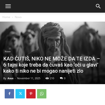
Home
Novo
Novo
KAD ĆUTIŠ, NIKO NE MOŽE DA TE IZDA –
6 tajni koje treba da čuvaš kao ‘oči u glavi’
kako ti niko ne bi mogao nanijeti zlo
By
Asus
-
November 11, 2025
210
0