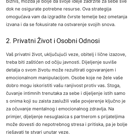
biznis, možda je bolje da svoje ideje zadržite za sebe sve
dok ne osigurate potrebne resurse. Ova strategija
omogućava vam da izgradite čvrste temelje bez ometanja
izvana i da se fokusirate na ostvarenje svojih snova.
2. Privatni Život i Osobni Odnosi
Vaš privatni život, uključujući veze, obitelj i lične izazove,
treba biti zaštićen od očiju javnosti. Dijeljenje suviše
detalja o svom životu može rezultirati ogovaranjem i
emocionalnom manipulacijom. Osobe koje ne žele vaše
dobro mogu iskoristiti vašu ranjivost protiv vas. Stoga,
čuvanje intimnih trenutaka za sebe i dijeljenje istih samo
s onima koji su zaista zaslužili vaše povjerenje ključno je
za očuvanje mentalnog i emocionalnog zdravlja. Na
primjer, dijeljenje nesuglasica s partnerom s prijateljima
može dovesti do nepotrebnog stresa i pritiska, pa je bolje
rješavati te stvari unutar veze.