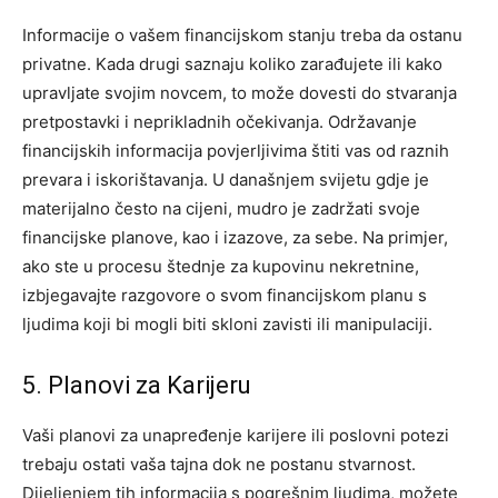
Informacije o vašem financijskom stanju treba da ostanu
privatne. Kada drugi saznaju koliko zarađujete ili kako
upravljate svojim novcem, to može dovesti do stvaranja
pretpostavki i neprikladnih očekivanja. Održavanje
financijskih informacija povjerljivima štiti vas od raznih
prevara i iskorištavanja.
U današnjem svijetu gdje je
materijalno često na cijeni, mudro je zadržati svoje
financijske planove, kao i izazove, za sebe. Na primjer,
ako ste u procesu štednje za kupovinu nekretnine,
izbjegavajte razgovore o svom financijskom planu s
ljudima koji bi mogli biti skloni zavisti ili manipulaciji.
5. Planovi za Karijeru
Vaši planovi za unapređenje karijere ili poslovni potezi
trebaju ostati vaša tajna dok ne postanu stvarnost.
Dijeljenjem tih informacija s pogrešnim ljudima, možete