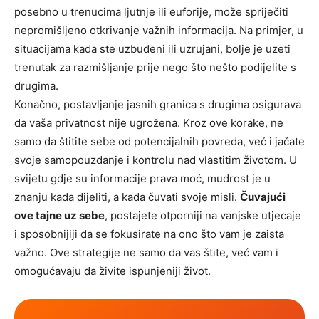
posebno u trenucima ljutnje ili euforije, može spriječiti
nepromišljeno otkrivanje važnih informacija. Na primjer, u
situacijama kada ste uzbuđeni ili uzrujani, bolje je uzeti
trenutak za razmišljanje prije nego što nešto podijelite s
drugima.
Konačno, postavljanje jasnih granica s drugima osigurava
da vaša privatnost nije ugrožena. Kroz ove korake, ne
samo da štitite sebe od potencijalnih povreda, već i jačate
svoje samopouzdanje i kontrolu nad vlastitim životom. U
svijetu gdje su informacije prava moć, mudrost je u
znanju kada dijeliti, a kada čuvati svoje misli.
Čuvajući
ove tajne uz sebe
, postajete otporniji na vanjske utjecaje
i sposobnijiji da se fokusirate na ono što vam je zaista
važno. Ove strategije ne samo da vas štite, već vam i
omogućavaju da živite ispunjeniji život.