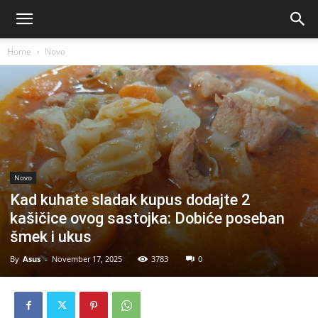
Home
Novo
Novo
Kad kuhate sladak kupus dodajte 2
kašičice ovog sastojka: Dobiće poseban
šmek i ukus
By
Asus
-
November 17, 2025
3783
0