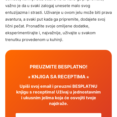
važno je da u svaki zalogaj unesete malo svog
entuzijazma i strasti. Uživanje u ovom jelu može biti prava
avantura, a svaki put kada ga pripremite, dodajete svoj
lični pečat. Pronađite svoje omiljene dodatke,
eksperimentirajte i, najvažnije, uživajte u svakom
trenutku provedenom u kuhinji.
PREUZMITE BESPLATNO!
⋆ KNJIGA SA RECEPTIMA ⋆
Upiši svoj email i preuzmi BESPLATNU
knjigu s receptima! Uživaj u jednostavnim
i ukusnim jelima koja će osvojiti tvoje
najdraže.