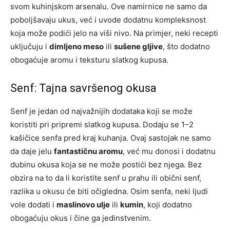
svom kuhinjskom arsenalu. Ove namirnice ne samo da
poboljšavaju ukus, već i uvode dodatnu kompleksnost
koja može podići jelo na viši nivo. Na primjer, neki recepti
uključuju i
dimljeno meso
ili
sušene gljive
, što dodatno
obogaćuje aromu i teksturu slatkog kupusa.
Senf: Tajna savršenog okusa
Senf je jedan od najvažnijih dodataka koji se može
koristiti pri pripremi slatkog kupusa. Dodaju se 1–2
kašičice senfa pred kraj kuhanja. Ovaj sastojak ne samo
da daje jelu
fantastičnu aromu
, već mu donosi i dodatnu
dubinu okusa koja se ne može postići bez njega. Bez
obzira na to da li koristite senf u prahu ili obični senf,
razlika u okusu će biti očigledna. Osim senfa, neki ljudi
vole dodati i
maslinovo ulje
ili
kumin
, koji dodatno
obogaćuju okus i čine ga jedinstvenim.