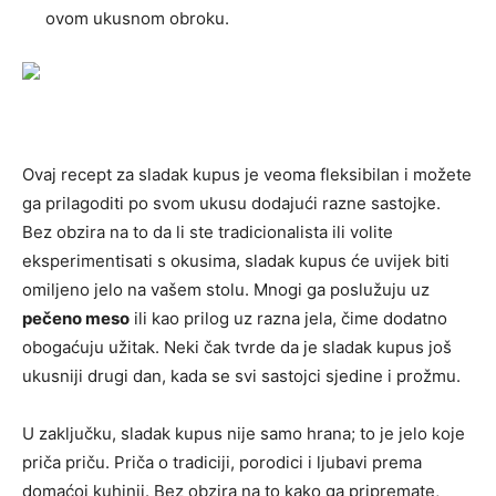
ovom ukusnom obroku.
Ovaj recept za sladak kupus je veoma fleksibilan i možete
ga prilagoditi po svom ukusu dodajući razne sastojke.
Bez obzira na to da li ste tradicionalista ili volite
eksperimentisati s okusima, sladak kupus će uvijek biti
omiljeno jelo na vašem stolu. Mnogi ga poslužuju uz
pečeno meso
ili kao prilog uz razna jela, čime dodatno
obogaćuju užitak. Neki čak tvrde da je sladak kupus još
ukusniji drugi dan, kada se svi sastojci sjedine i prožmu.
U zaključku, sladak kupus nije samo hrana; to je jelo koje
priča priču. Priča o tradiciji, porodici i ljubavi prema
domaćoj kuhinji. Bez obzira na to kako ga pripremate,