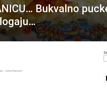
NICU… Bukvalno puck
logaju…
S
asi - Advertisement