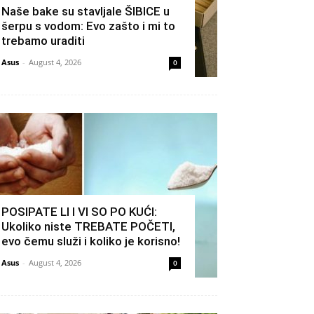
Naše bake su stavljale ŠIBICE u
šerpu s vodom: Evo zašto i mi to
trebamo uraditi
Asus
-
August 4, 2026
0
POSIPATE LI I VI SO PO KUĆI:
Ukoliko niste TREBATE POČETI,
evo čemu služi i koliko je korisno!
Asus
-
August 4, 2026
0