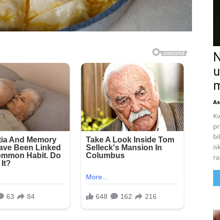
N
u
m
As
Kv
pr
bi
is
ra