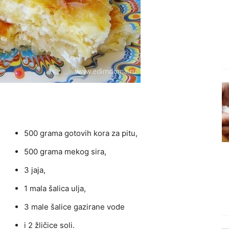
500 grama gotovih kora za pitu,
500 grama mekog sira,
3 jaja,
1 mala šalica ulja,
3 male šalice gazirane vode
i 2 žličice soli.