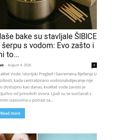
aše bake su stavljale ŠIBICE
 šerpu s vodom: Evo zašto i
i to...
us
-
August 4, 2026
0
alitet Vode: Istorijski Pregled i Savremena Rješenja U
ošlosti, kada centralizirano vodosnabdijevanje nije
lo dostupno kao danas, kvalitet vode zavisio je
ključivo od prirodnih izvora. Ljudi su se suočavali s
znim izazovima u potrazi za...
Read more