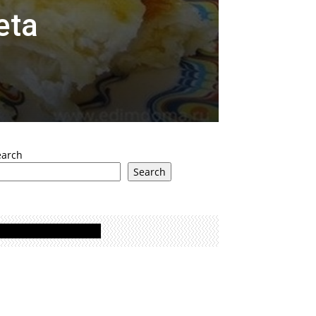
eta
earch
Search
Oglasi - Advertisement