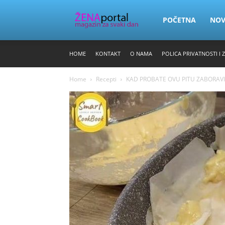
Zena
POČETNA
NO
HOME
KONTAKT
O NAMA
POLICA PRIVATNOSTI I 
Portal
Home
Recepti
KAD PROBATE OVU PITU ZABORAVITI