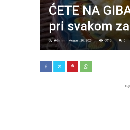
ĆETE NA GIBA
pri svakom za
By
Admin
-
August 26, 2024
6013
0
Ogl