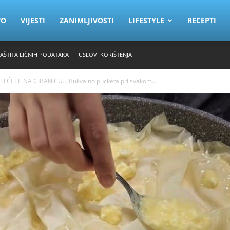
VO
VIJESTI
ZANIMLJIVOSTI
LIFESTYLE
RECEPTI
ZAŠTITA LIČNIH PODATAKA
USLOVI KORIŠTENJA
 ĆETE NA GIBANICU… Bukvalno pucketa pri svakom...