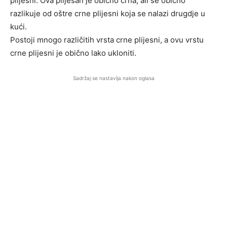
plijesni. Ova plijesan je obično crna, ali se obično
razlikuje od oštre crne plijesni koja se nalazi drugdje u
kući.
Postoji mnogo različitih vrsta crne plijesni, a ovu vrstu
crne plijesni je obično lako ukloniti.
Sadržaj se nastavlja nakon oglasa