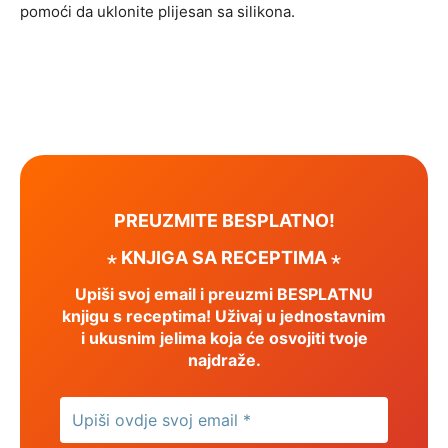
pomoći da uklonite plijesan sa silikona.
PREUZMITE BESPLATNO!
⋆ KNJIGA SA RECEPTIMA ⋆
Upiši svoj email i preuzmi BESPLATNU
knjigu s receptima! Uživaj u jednostavnim
i ukusnim jelima koja će osvojiti tvoje
najdraže.