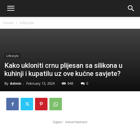
Home
Lifestyle
Lifestyle
Kako ukloniti crnu plijesan sa silikona u
kuhinji i kupatilu uz ove kućne savjete?
By
Admin
-
February 13, 2024
848
0
Oglasi - Advertisement