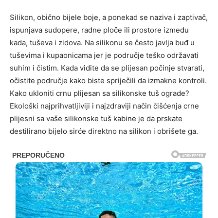
Silikon, obično bijele boje, a ponekad se naziva i zaptivač,
ispunjava sudopere, radne ploče ili prostore između
kada, tuševa i zidova. Na silikonu se često javlja buđ u
tuševima i kupaonicama jer je područje teško održavati
suhim i čistim. Kada vidite da se plijesan počinje stvarati,
očistite područje kako biste spriječili da izmakne kontroli.
Kako ukloniti crnu plijesan sa silikonske tuš ograde?
Ekološki najprihvatljiviji i najzdraviji način čišćenja crne
plijesni sa vaše silikonske tuš kabine je da prskate
destilirano bijelo sirće direktno na silikon i obrišete ga.