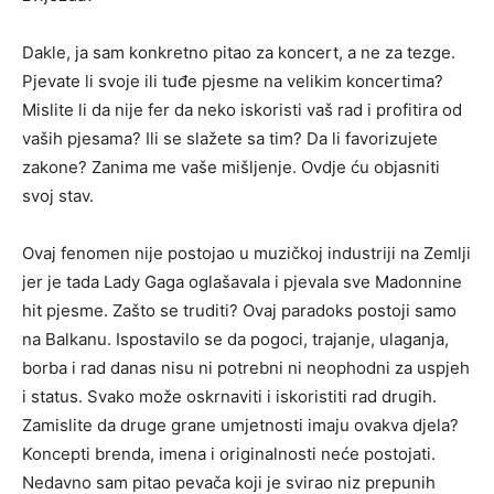
Dakle, ja sam konkretno pitao za koncert, a ne za tezge.
Pjevate li svoje ili tuđe pjesme na velikim koncertima?
Mislite li da nije fer da neko iskoristi vaš rad i profitira od
vaših pjesama? Ili se slažete sa tim? Da li favorizujete
zakone? Zanima me vaše mišljenje. Ovdje ću objasniti
svoj stav.
Ovaj fenomen nije postojao u muzičkoj industriji na Zemlji
jer je tada Lady Gaga oglašavala i pjevala sve Madonnine
hit pjesme. Zašto se truditi? Ovaj paradoks postoji samo
na Balkanu. Ispostavilo se da pogoci, trajanje, ulaganja,
borba i rad danas nisu ni potrebni ni neophodni za uspjeh
i status. Svako može oskrnaviti i iskoristiti rad drugih.
Zamislite da druge grane umjetnosti imaju ovakva djela?
Koncepti brenda, imena i originalnosti neće postojati.
Nedavno sam pitao pevača koji je svirao niz prepunih