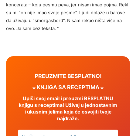
koncerata – koju pesmu peva, jer nisam imao pojma. Rekli
su mi “on nije imao svoje pesme”. Ljudi dolaze u barove
da uživaju u “smorgasbord”. Nisam rekao ništa više na
ovo. Ja sam bez teksta. ”
PREUZMITE BESPLATNO!
⋆ KNJIGA SA RECEPTIMA ⋆
Upiši svoj email i preuzmi BESPLATNU
knjigu s receptima! Uživaj u jednostavnim
i ukusnim jelima koja će osvojiti tvoje
najdraže.