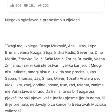
Njegovo oglašavanje prenosimo u cijelosti.
“Dragi moji kolege, Draga Mirković, Aca Lukas, Lepa
Brena, Jelena Rozga, Stoja, Indira Radić, Severina, Dino
Merlin, Zdravko Čolić, Saša Matić, Zorica Brunclik, Vesna
Zmijanac i svi vi koji ste ostvarili veliku karijeru ( Mnogi
nisu etikete, mnogi nisu ni zivi da ovo procitaju, kao
Saban, Thomas, Jay, Sinan, Oliver, Tosett) Vi ste u ovo
ulozili krv, znoj, godine, novac, trud, rad, talenat, zanima
me Vaši stavovi o radu Da li mislite da bi Tezgarosi
pjevači trebali pjevati vaše (naše) pjesme (jer ih nema, ili
ih je premalo, nedovoljno za koncert) treba zvati Muzička
zvijezda?