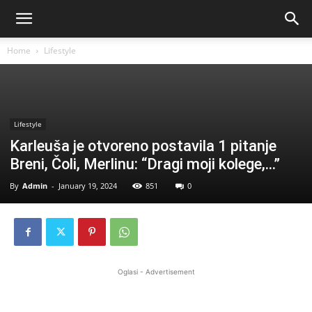
Home
Lifestyle
Lifestyle
Karleuša je otvoreno postavila 1 pitanje
Breni, Čoli, Merlinu: “Dragi moji kolege,…”
By
Admin
-
January 19, 2024
851
0
Oglasi - Advertisement