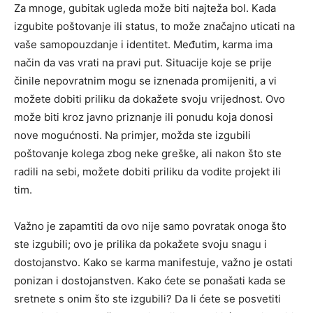
Za mnoge, gubitak ugleda može biti najteža bol. Kada
izgubite poštovanje ili status, to može značajno uticati na
vaše samopouzdanje i identitet. Međutim, karma ima
način da vas vrati na pravi put.
Situacije koje se prije
činile nepovratnim mogu se iznenada promijeniti, a vi
možete dobiti priliku da dokažete svoju vrijednost. Ovo
može biti kroz javno priznanje ili ponudu koja donosi
nove mogućnosti.
Na primjer, možda ste izgubili
poštovanje kolega zbog neke greške, ali nakon što ste
radili na sebi, možete dobiti priliku da vodite projekt ili
tim.
Važno je zapamtiti da ovo nije samo povratak onoga što
ste izgubili; ovo je prilika da pokažete svoju snagu i
dostojanstvo. Kako se karma manifestuje, važno je ostati
ponizan i dostojanstven. Kako ćete se ponašati kada se
sretnete s onim što ste izgubili? Da li ćete se posvetiti