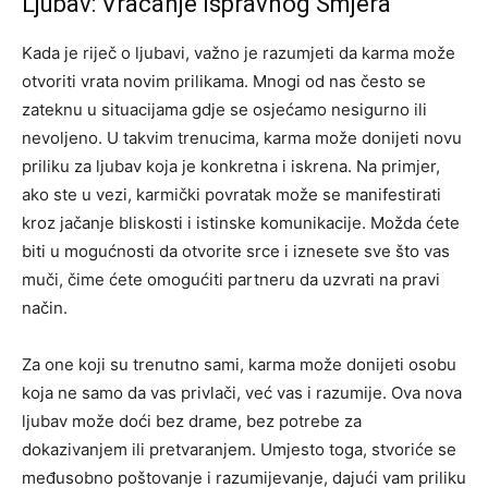
Ljubav: Vraćanje Ispravnog Smjera
Kada je riječ o ljubavi, važno je razumjeti da karma može
otvoriti vrata novim prilikama. Mnogi od nas često se
zateknu u situacijama gdje se osjećamo nesigurno ili
nevoljeno. U takvim trenucima, karma može donijeti novu
priliku za ljubav koja je konkretna i iskrena. Na primjer,
ako ste u vezi, karmički povratak može se manifestirati
kroz jačanje bliskosti i istinske komunikacije. Možda ćete
biti u mogućnosti da otvorite srce i iznesete sve što vas
muči, čime ćete omogućiti partneru da uzvrati na pravi
način.
Za one koji su trenutno sami, karma može donijeti osobu
koja ne samo da vas privlači, već vas i razumije. Ova nova
ljubav može doći bez drame, bez potrebe za
dokazivanjem ili pretvaranjem. Umjesto toga, stvoriće se
međusobno poštovanje i razumijevanje, dajući vam priliku