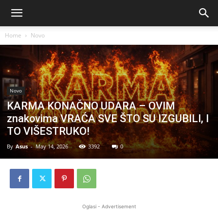
Home
Novo
Novo
KARMA KONAČNO UDARA – OVIM
znakovima VRAĆA SVE ŠTO SU IZGUBILI, I
TO VIŠESTRUKO!
By
Asus
-
May 14, 2026
3392
0
Oglasi - Advertisement