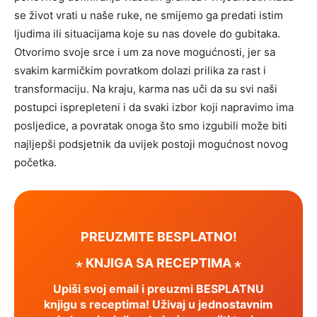
se život vrati u naše ruke, ne smijemo ga predati istim
ljudima ili situacijama koje su nas dovele do gubitaka.
Otvorimo svoje srce i um za nove mogućnosti, jer sa
svakim karmičkim povratkom dolazi prilika za rast i
transformaciju. Na kraju, karma nas uči da su svi naši
postupci isprepleteni i da svaki izbor koji napravimo ima
posljedice, a povratak onoga što smo izgubili može biti
najljepši podsjetnik da uvijek postoji mogućnost novog
početka.
PREUZMITE BESPLATNO!
⋆ KNJIGA SA RECEPTIMA ⋆
Upiši svoj email i preuzmi BESPLATNU
knjigu s receptima! Uživaj u jednostavnim