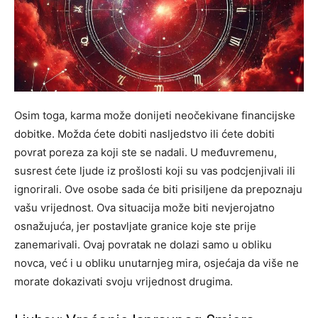
Osim toga, karma može donijeti neočekivane financijske
dobitke. Možda ćete dobiti nasljedstvo ili ćete dobiti
povrat poreza za koji ste se nadali. U međuvremenu,
susrest ćete ljude iz prošlosti koji su vas podcjenjivali ili
ignorirali. Ove osobe sada će biti prisiljene da prepoznaju
vašu vrijednost. Ova situacija može biti nevjerojatno
osnažujuća, jer postavljate granice koje ste prije
zanemarivali. Ovaj povratak ne dolazi samo u obliku
novca, već i u obliku unutarnjeg mira, osjećaja da više ne
morate dokazivati svoju vrijednost drugima.