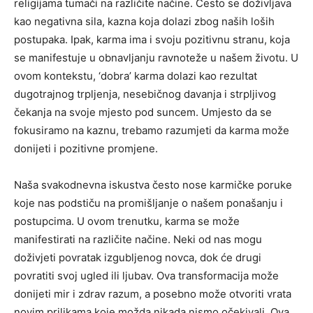
religijama tumači na različite načine. Često se doživljava
kao negativna sila, kazna koja dolazi zbog naših loših
postupaka. Ipak, karma ima i svoju pozitivnu stranu, koja
se manifestuje u obnavljanju ravnoteže u našem životu. U
ovom kontekstu, ‘dobra’ karma dolazi kao rezultat
dugotrajnog trpljenja, nesebičnog davanja i strpljivog
čekanja na svoje mjesto pod suncem. Umjesto da se
fokusiramo na kaznu, trebamo razumjeti da karma može
donijeti i pozitivne promjene.
Naša svakodnevna iskustva često nose karmičke poruke
koje nas podstiču na promišljanje o našem ponašanju i
postupcima. U ovom trenutku, karma se može
manifestirati na različite načine. Neki od nas mogu
doživjeti povratak izgubljenog novca, dok će drugi
povratiti svoj ugled ili ljubav. Ova transformacija može
donijeti mir i zdrav razum, a posebno može otvoriti vrata
novim prilikama koje možda nikada nismo očekivali. Ova