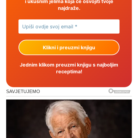
i ukusnim jelima koja će osvojiti tvoje
najdraže.
Jednim klikom preuzmi knjigu s najboljim
receptima!