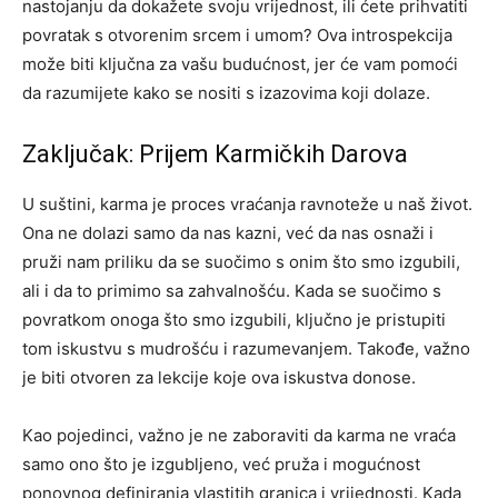
nastojanju da dokažete svoju vrijednost, ili ćete prihvatiti
povratak s otvorenim srcem i umom? Ova introspekcija
može biti ključna za vašu budućnost, jer će vam pomoći
da razumijete kako se nositi s izazovima koji dolaze.
Zaključak: Prijem Karmičkih Darova
U suštini, karma je proces vraćanja ravnoteže u naš život.
Ona ne dolazi samo da nas kazni, već da nas osnaži i
pruži nam priliku da se suočimo s onim što smo izgubili,
ali i da to primimo sa zahvalnošću.
Kada se suočimo s
povratkom onoga što smo izgubili, ključno je pristupiti
tom iskustvu s mudrošću i razumevanjem. Takođe, važno
je biti otvoren za lekcije koje ova iskustva donose.
Kao pojedinci, važno je ne zaboraviti da karma ne vraća
samo ono što je izgubljeno, već pruža i mogućnost
ponovnog definiranja vlastitih granica i vrijednosti. Kada