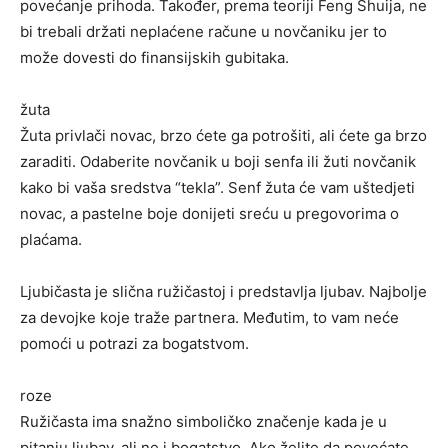
povećanje prihoda. Također, prema teoriji Feng Shuija, ne
bi trebali držati neplaćene račune u novčaniku jer to
može dovesti do finansijskih gubitaka.
žuta
Žuta privlači novac, brzo ćete ga potrošiti, ali ćete ga brzo
zaraditi. Odaberite novčanik u boji senfa ili žuti novčanik
kako bi vaša sredstva “tekla”. Senf žuta će vam uštedjeti
novac, a pastelne boje donijeti sreću u pregovorima o
plaćama.
Ljubičasta je slična ružičastoj i predstavlja ljubav. Najbolje
za devojke koje traže partnera. Međutim, to vam neće
pomoći u potrazi za bogatstvom.
roze
Ružičasta ima snažno simboličko značenje kada je u
pitanju ljubav, ali ne i bogatstvo. Ako želite da povećate