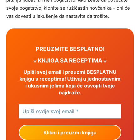
svoje bogatstvo, klonite se ružičastih novčanika – oni će
vas dovesti u iskušenje da nastavite da trošite.
PREUZMITE BESPLATNO!
⋆ KNJIGA SA RECEPTIMA ⋆
Upiši svoj email i preuzmi BESPLATNU
knjigu s receptima! Uživaj u jednostavnim
i ukusnim jelima koja će osvojiti tvoje
najdraže.