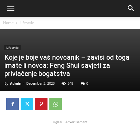
Home
Lifestyle
Lifestyle
Koje je boje vaš novčanik – zavisi od toga
imate li novca: Feng Shui savjeti za
privlačenje bogatstva
By
Admin
-
December 3, 2023
548
0
Oglasi - Advertisement