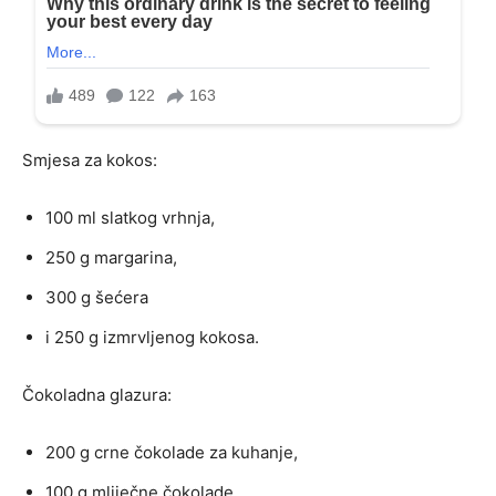
Smjesa za kokos:
100 ml slatkog vrhnja,
250 g margarina,
300 g šećera
i 250 g izmrvljenog kokosa.
Čokoladna glazura:
200 g crne čokolade za kuhanje,
100 g mliječne čokolade