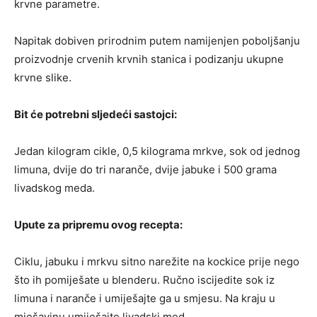
krvne parametre.
Napitak dobiven prirodnim putem namijenjen poboljšanju
proizvodnje crvenih krvnih stanica i podizanju ukupne
krvne slike.
Bit će potrebni sljedeći sastojci:
Jedan kilogram cikle, 0,5 kilograma mrkve, sok od jednog
limuna, dvije do tri naranče, dvije jabuke i 500 grama
livadskog meda.
Upute za pripremu ovog recepta:
Ciklu, jabuku i mrkvu sitno narežite na kockice prije nego
što ih pomiješate u blenderu. Ručno iscijedite sok iz
limuna i naranče i umiješajte ga u smjesu. Na kraju u
mješavinu umiješajte livadski med.