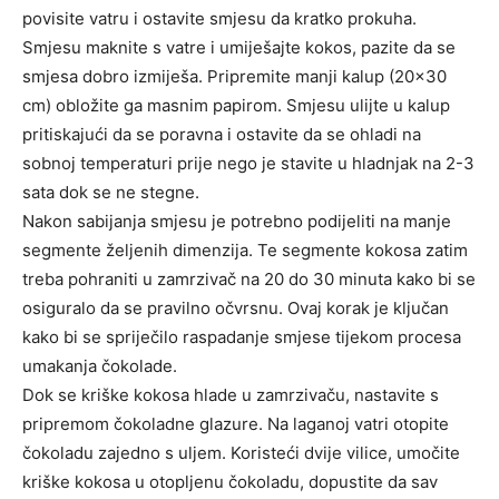
povisite vatru i ostavite smjesu da kratko prokuha.
Smjesu maknite s vatre i umiješajte kokos, pazite da se
smjesa dobro izmiješa. Pripremite manji kalup (20×30
cm) obložite ga masnim papirom. Smjesu ulijte u kalup
pritiskajući da se poravna i ostavite da se ohladi na
sobnoj temperaturi prije nego je stavite u hladnjak na 2-3
sata dok se ne stegne.
Nakon sabijanja smjesu je potrebno podijeliti na manje
segmente željenih dimenzija. Te segmente kokosa zatim
treba pohraniti u zamrzivač na 20 do 30 minuta kako bi se
osiguralo da se pravilno očvrsnu. Ovaj korak je ključan
kako bi se spriječilo raspadanje smjese tijekom procesa
umakanja čokolade.
Dok se kriške kokosa hlade u zamrzivaču, nastavite s
pripremom čokoladne glazure. Na laganoj vatri otopite
čokoladu zajedno s uljem. Koristeći dvije vilice, umočite
kriške kokosa u otopljenu čokoladu, dopustite da sav