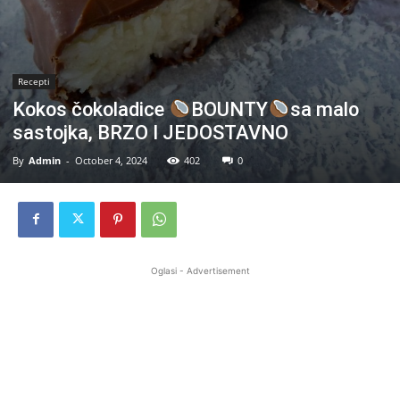
Recepti
Kokos čokoladice
BOUNTY
sa malo
sastojka, BRZO I JEDOSTAVNO
By
Admin
-
October 4, 2024
402
0
Oglasi - Advertisement