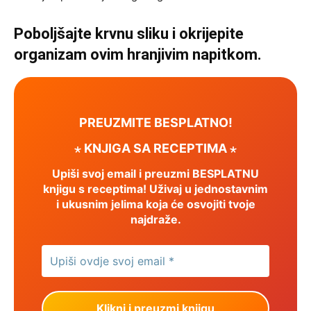
Poboljšajte krvnu sliku i okrijepite
organizam ovim hranjivim napitkom.
PREUZMITE BESPLATNO!
⋆ KNJIGA SA RECEPTIMA ⋆
Upiši svoj email i preuzmi BESPLATNU
knjigu s receptima! Uživaj u jednostavnim
i ukusnim jelima koja će osvojiti tvoje
najdraže.